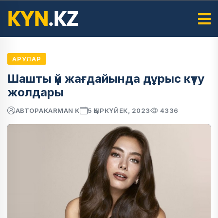
АРУЛАР
Шашты үй жағдайында дұрыс күту
жолдары
АВТОР
AKARMAN K
5 ҚЫРКҮЙЕК, 2023
4336