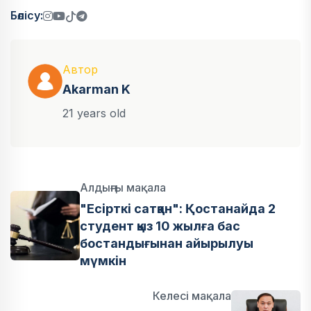
Бөлісу:
Автор
Akarman K
21 years old
Алдыңғы мақала
"Есірткі сатқан": Қостанайда 2
студент қыз 10 жылға бас
бостандығынан айырылуы
мүмкін
Келесі мақала