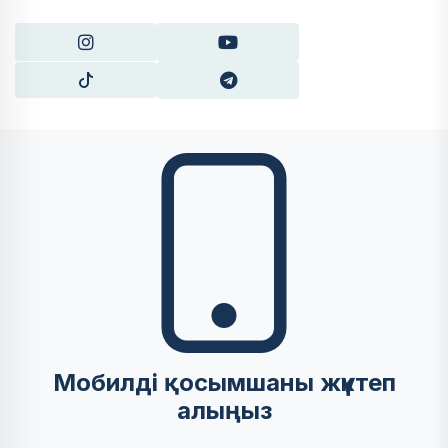
Мобилді қосымшаны жүктеп
алыңыз