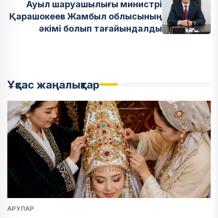
Ауыл шаруашылығы министрі
Қарашокеев Жамбыл облысының
әкімі болып тағайындалды
Ұқсас жаңалықтар
АРУЛАР