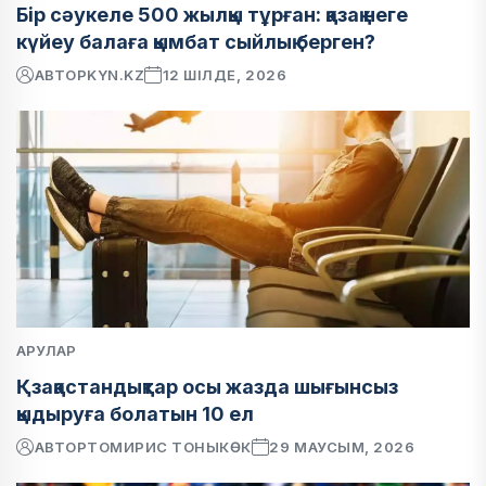
Бір сәукеле 500 жылқы тұрған: қазақ неге
күйеу балаға қымбат сыйлық берген?
АВТОР
KYN.KZ
12 ШІЛДЕ, 2026
АРУЛАР
Қзақастандықтар осы жазда шығынсыз
қыдыруға болатын 10 ел
АВТОР
ТОМИРИС ТОНЫКӨК
29 МАУСЫМ, 2026