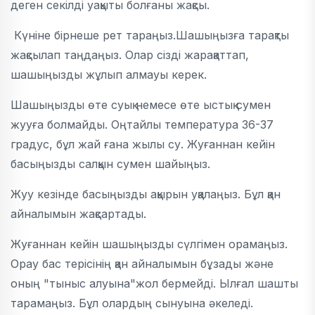
деген секілді уақыты болғаны жақсы.
Күніне бірнеше рет тараңыз.Шашыңызға тарақты
жақсылап таңдаңыз. Олар сізді жарақаттап,
шашыңызды жұлып алмауы керек.
Шашыңызды өте суық немесе өте ыстық сумен
жууға болмайды. Оңтайлы температура 36-37
градус, бұл жай ғана жылы су. Жуғаннан кейін
басыңызды салқын сумен шайыңыз.
Жуу кезінде басыңызды ақырын уқалаңыз. Бұл қан
айналымын жақсартады.
Жуғаннан кейін шашыңызды сүлгімен орамаңыз.
Орау бас терісінің қан айналымын бұзады және
оның "тыныс алуына"жол бермейді. Ылғал шашты
тарамаңыз. Бұл олардың сынуына әкеледі.