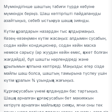
Мүмкіндігінше шаштың табиғи түрде кебуіне
мүмкіндік беріңіз. Шаш кептіргішті пайдалануды
азайтыңыз, себебі ыстық ауа шашқа зиянды.
Күтім құралдарын назардан тыс қалдырмаңыз.
Кезең-кезеңімен күтім жасаңыз: алдымен сусабын,
содан кейін кондиционер, содан кейін маска
немесе сарысу (әр жуудан кейін емес, қажет болған
жағдайда), бұл шашты нәрлендіреді және
құрылымын қалпына келтіреді. Маңызды: егер сізде
майлы шаш болса, шаштың тамырына түспеу үшін
күтім құралын ¾ ұзындыққа жағыңыз.
Құрғақ сусабын үнемі қолданудан бас тартыңыз.
Шашқа арналған құрғақ сусабын бет макияжын
кетіруге арналған майлықтар сияқты, яғни оны тек
соңғы шара ретінде қолдану керек, мысалы, егер сіз