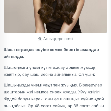
Ашық дереккөзі
Шаштың жақсы өсуіне көмек беретін амалдар
айтылды.
Шашыңызға үнемі күтім жасау арқылы жұмсақ,
жылтыр, сау шаш иесіне айналыңыз. Ол үшін:
Шашыңызды үнемі уақытпен жуыңыз. Бірақ арулар
шаштарын жиі немесе сирек жуады. Жуу жиілігі
бірдей болуы керек, оны өз шашыңыз күйіне қарай
анықтайсыз. Әр 48 сағат сайын, әр 36 сағат сайын