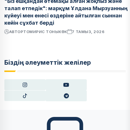
"Біз ешқандай өтемақы алған жоқпыз және
талап етпедік": марқұм Ұлдана Мырзуанның
күйеуі мен енесі өздеріне айтылған сыннан
кейін сұхбат берді
АВТОР
ТОМИРИС ТОНЫКӨК
7 ТАМЫЗ, 2026
Біздің әлеуметтік желілер