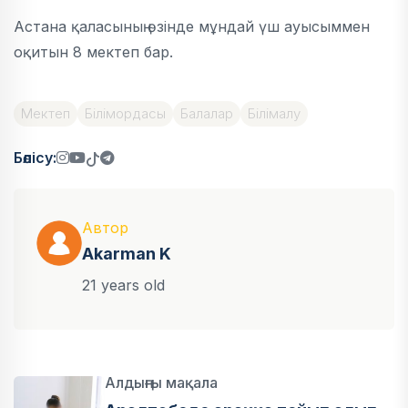
Астана қаласының өзінде мұндай үш ауысыммен
оқитын 8 мектеп бар.
Мектеп
Білімордасы
Балалар
Білімалу
Бөлісу:
Автор
Akarman K
21 years old
Алдыңғы мақала