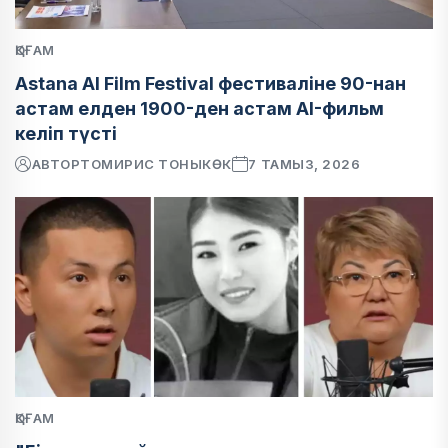
ҚОҒАМ
Astana AI Film Festival фестиваліне 90-нан
астам елден 1900-ден астам AI-фильм
келіп түсті
АВТОР
ТОМИРИС ТОНЫКӨК
7 ТАМЫЗ, 2026
ҚОҒАМ