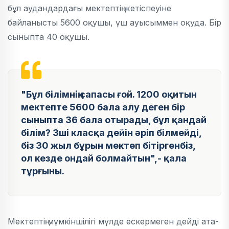
бұл аудандардағы мектептің жетіспеуіне
байланысты 5600 оқушы, үш ауысыммен оқуда. Бір
сыныпта 40 оқушы.
"Бұл білімнің сапасы ғой. 1200 оқитын
мектепте 5600 бала алу деген бір
сыныпта 36 бала отырады, бұл қандай
білім? 3ші класқа дейін әріп білмейді,
біз 30 жыл бұрын мектеп бітіргенбіз,
ол кезде ондай болмайтын",- қала
тұрғыны.
Мектептің мүмкіншілігі мүлде ескермеген дейді ата-