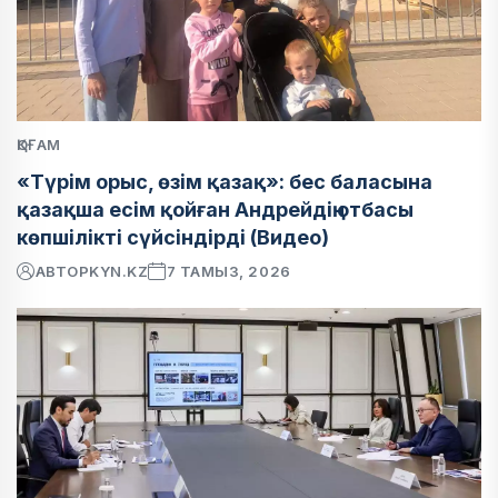
ҚОҒАМ
«Түрім орыс, өзім қазақ»: бес баласына
қазақша есім қойған Андрейдің отбасы
көпшілікті сүйсіндірді (Видео)
АВТОР
KYN.KZ
7 ТАМЫЗ, 2026