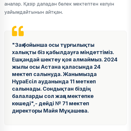
аналар. Қазір даладан бөлек мектептен келуін
уайымдайтынын айтқан.
"Заң бойынша осы тұрғылықты
халықты біз қабылдауға міндеттіміз.
Ешқандай шектеу қоя алмаймыз. 2024
жылы осы Астана қаласында 24
мектеп салынуда. Жанымызда
НұраЕсіл ауданында 11 меткеп
салынады. Сондықтан біздің
балаларды сол жаңа мектепке
көшеді",- дейді № 71 мектеп
директоры Майя Мұқашева.