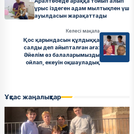
Аралтөбеде араққа тойып алып
ұрыс іздеген адам мылтықпен үш
ауылдасын жарақаттады
Келесі мақала
Қос қарындасын құлдыққа
салды деп айыпталған аға:
Әйелім өз балаларымызды
ойлап, екеуін оқшауладық
Ұқсас жаңалықтар