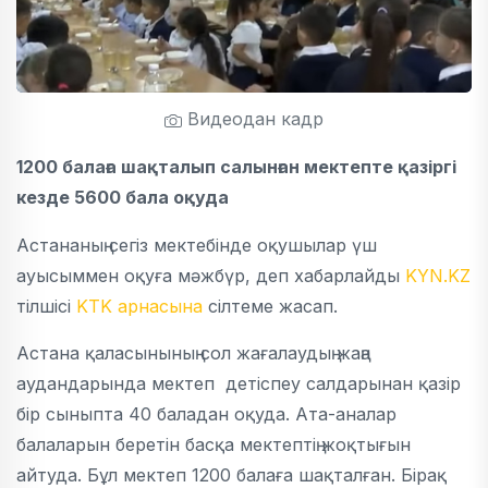
Видеодан кадр
1200 балаға шақталып салынған мектепте қазіргі
кезде 5600 бала оқуда
Астананың сегіз мектебінде оқушылар үш
ауысыммен оқуға мәжбүр, деп хабарлайды
KYN.KZ
тілшісі
KTK арнасына
сілтеме жасап.
Астана қаласынының сол жағалаудың жаңа
аудандарында мектеп детіспеу салдарынан қазір
бір сыныпта 40 баладан оқуда. Ата-аналар
балаларын беретін басқа мектептің жоқтығын
айтуда. Бұл мектеп 1200 балаға шақталған. Бірақ