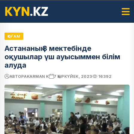
ҚОҒАМ
Астананың 8 мектебінде
оқушылар үш ауысыммен білім
алуда
АВТОР
AKARMAN K
7 ҚЫРКҮЙЕК, 2023
16392