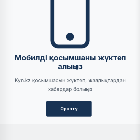
Мобилді қосымшаны жүктеп
алыңыз
Kyn.kz қосымшасын жүктеп, жаңалықтардан
хабардар болыңыз
Орнату