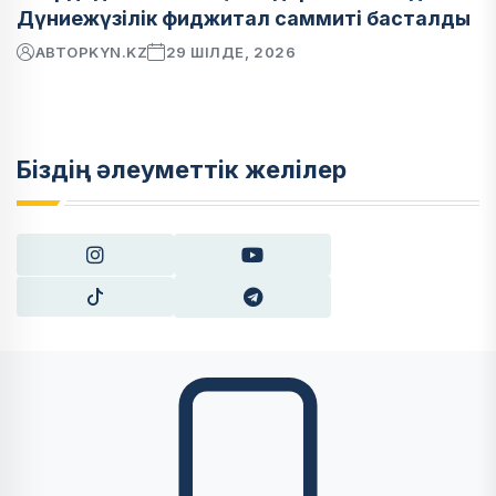
Дүниежүзілік фиджитал саммиті басталды
АВТОР
KYN.KZ
29 ШІЛДЕ, 2026
Біздің әлеуметтік желілер