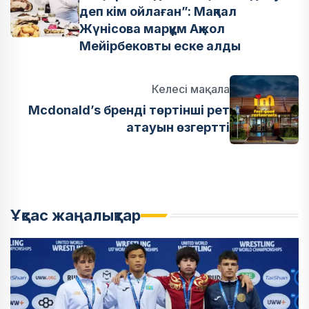
деп кім ойлаған”: Мақпал
Жүнісова марқұм Ақжол
Мейірбековты еске алды
Келесі мақала
Mcdonald’s бренді төртінші рет
атауын өзгертті
Ұқсас жаңалықтар