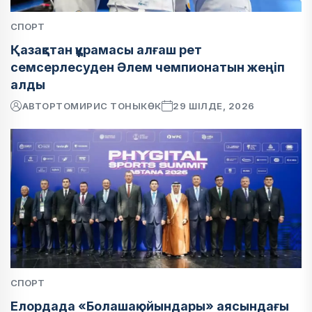
СПОРТ
Қазақстан құрамасы алғаш рет
семсерлесуден Әлем чемпионатын жеңіп
алды
АВТОР
ТОМИРИС ТОНЫКӨК
29 ШІЛДЕ, 2026
СПОРТ
Елордада «Болашақ ойындары» аясындағы