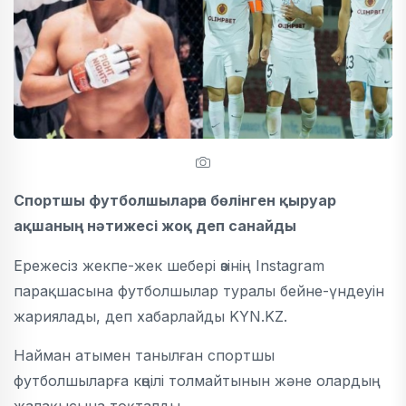
Спортшы футболшыларға бөлінген қыруар
ақшаның нәтижесі жоқ деп санайды
Ережесіз жекпе-жек шебері өзінің Instagram
парақшасына футболшылар туралы бейне-үндеуін
жариялады, деп хабарлайды KYN.KZ.
Найман атымен танылған спортшы
футболшыларға көңілі толмайтынын және олардың