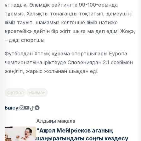
ұтпадық. Әлемдік рейтингте 99-100-орында
тұрмыз. Халықты тонағанды тоқтатып, демеушіні
өзіміз тауып, шамамыз келгенше өзіміз нәтиже
көрсетейік» дейтін бір жігіт шыға ма деп едім! Жоқ»,
– деді спортшы.
Футболдан Ұттық құрама спортшылары Еуропа
чемпионатына іріктеуде Словениядан 2:1 есебімен
жеңіліп, жарыс жолынан шыққан еді.
футбол
Найман
Бөлісу:
Алдыңғы мақала
"Ақжол Мейірбеков ағаның
шаңырағындағы соңғы кездесу