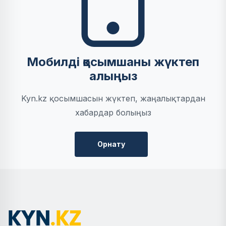
Мобилді қосымшаны жүктеп
алыңыз
Kyn.kz қосымшасын жүктеп, жаңалықтардан
хабардар болыңыз
Орнату