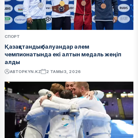
СПОРТ
Қазақстандық балуандар әлем
чемпионатында екі алтын медаль жеңіп
алды
АВТОР
KYN.KZ
2 ТАМЫЗ, 2026