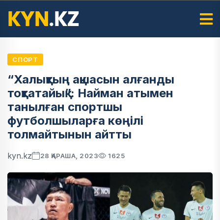
СПОРТ
“Халықтың ақшасын алғанды
тоқтатайық”: Найман атымен
танылған спортшы
футболшыларға көңілі
толмайтынын айтты
kyn.kz
28 ҚАРАША, 2023
1625