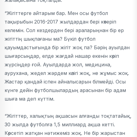
жалақысына тоқталды.
“Жігіттерге айтарым бар. Мен осы футбол
тақырыбын 2016-2017 жылдардан бері көтеріп
келемін. Сол кездерден бері араларыңнан бір ер
жігіттің шықпағаны ма? Бүкіл футбол
қауымдастығында бір жігіт жоқ па? Бәрің ауылдан
шығарсыңдар, елде жағдай нашар екенін көріп
жүрсіңдер ғой. Ауылдарда жол, медицина,
аурухана, жедел жәрдем көлігі жоқ, не жұмыс жоқ.
Жастар қандай іспен айналысарын білмейді. Осы
күнге дейін футболшылардың арасынан бір адам
шыға ма деп күттім.
“Жігіттер, халықтың ақшасын алғанды тоқтатайық,
30 жылда футболға 1,5 миллиард ақша кетті.
Көрсетіп жатқан нәтижеміз жоқ. Не бір жарыстан