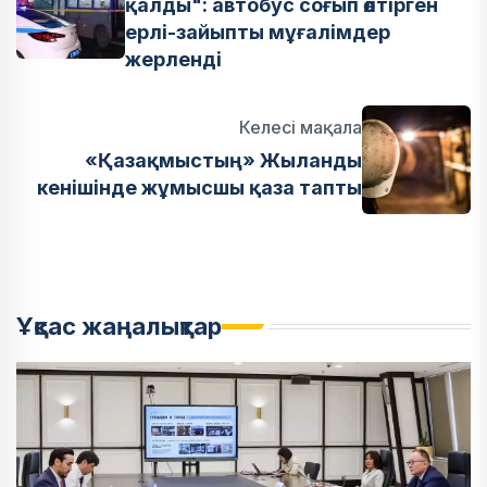
қалды": автобус соғып өлтірген
ерлі-зайыпты мұғалімдер
жерленді
Келесі мақала
«Қазақмыстың» Жыланды
кенішінде жұмысшы қаза тапты
Ұқсас жаңалықтар