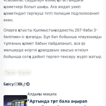
«сыбайлас саудагер» өзінің қол астындағы
қызметкері болып шықты. Аға жедел уәкіл
қызметіндегі тергеуші тіпті полиция подполковнигі
екен.
Оларға қатысты Қылмыстық кодекстің 297-бабы 3-
бөлігімен іс қозғалды. Бұл бап бойынша «лауазымды
тұлғаның қызмет бабын пайдаланып, аса ірі
мөлшерде есірткі құралдарын заңсыз өткізу»
бойынша сотқа дейінгі тергеп-тексеру жүріп жатыр.
Тараз
Есірткі
Бөлісу:
Алдыңғы мақала
"Артында төрт бала аңырап