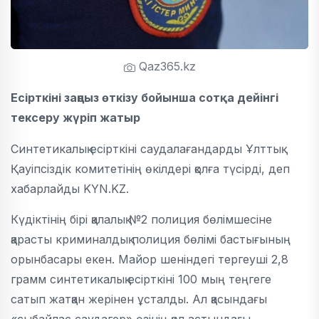
Qaz365.kz
Есірткіні заңсыз өткізу бойынша сотқа дейінгі
тексеру жүріп жатыр
Синтетикалық есірткіні саудалағандарды Ұлттық
Қауіпсіздік комитетінің өкілдері қолға түсірді, деп
хабарлайды KYN.KZ.
Күдіктінің бірі қалалық №2 полиция бөлімшесіне
қарасты криминалдық полиция бөлімі бастығының
орынбасары екен. Майор шеніндегі тергеуші 2,8
грамм синтетикалық есірткіні 100 мың теңгеге
сатып жатқан жерінен ұсталды. Ал қасындағы