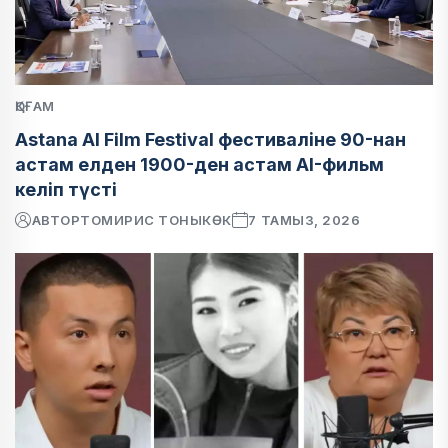
ҚОҒАМ
Astana AI Film Festival фестиваліне 90-нан
астам елден 1900-ден астам AI-фильм
келіп түсті
АВТОР
ТОМИРИС ТОНЫКӨК
7 ТАМЫЗ, 2026