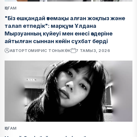
ҚОҒАМ
"Біз ешқандай өтемақы алған жоқпыз және
талап етпедік": марқұм Ұлдана
Мырзуанның күйеуі мен енесі өздеріне
айтылған сыннан кейін сұхбат берді
АВТОР
ТОМИРИС ТОНЫКӨК
7 ТАМЫЗ, 2026
ҚОҒАМ