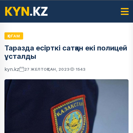
ҚОҒАМ
Таразда есірткі сатқан екі полицей
ұсталды
kyn.kz
27 ЖЕЛТОҚСАН, 2023
1543