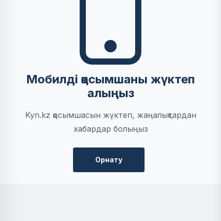
Мобилді қосымшаны жүктеп
алыңыз
Kyn.kz қосымшасын жүктеп, жаңалықтардан
хабардар болыңыз
Орнату