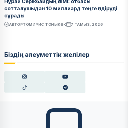
Нұрай Серікбайдың өлімі: отбасы
сотталушыдан 10 миллиард теңге өндіруді
сұрады
АВТОР
ТОМИРИС ТОНЫКӨК
7 ТАМЫЗ, 2026
Біздің әлеуметтік желілер