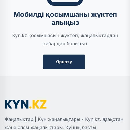
Мобилді қосымшаны жүктеп
алыңыз
Kyn.kz қосымшасын жүктеп, жаңалықтардан
хабардар болыңыз
Орнату
Жаңалықтар | Күн жаңалықтары - Kyn.kz. Қазақстан
және әлем жаңалықтары. Күннің басты