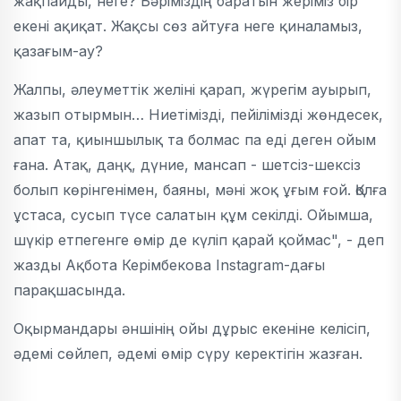
жақпайды, неге? Бәріміздің баратын жеріміз бір
екені ақиқат. Жақсы сөз айтуға неге қиналамыз,
қазағым-ау?
Жалпы, әлеуметтік желіні қарап, жүрегім ауырып,
жазып отырмын… Ниетімізді, пейілімізді жөндесек,
апат та, қиыншылық та болмас па еді деген ойым
ғана. Атақ, даңқ, дүние, мансап - шетсіз-шексіз
болып көрінгенімен, баяны, мәні жоқ ұғым ғой. Қолға
ұстаса, суcып түсе салатын құм секілді. Ойымша,
шүкір етпегенге өмір де күліп қарай қоймас", - деп
жазды Ақбота Керімбекова Instagram-дағы
парақшасында.
Оқырмандары әншінің ойы дұрыс екеніне келісіп,
әдемі сөйлеп, әдемі өмір сүру керектігін жазған.