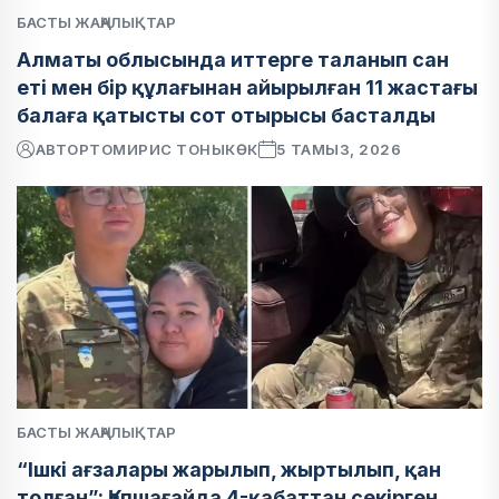
БАСТЫ ЖАҢАЛЫҚТАР
Алматы облысында иттерге таланып сан
еті мен бір құлағынан айырылған 11 жастағы
балаға қатысты сот отырысы басталды
АВТОР
ТОМИРИС ТОНЫКӨК
5 ТАМЫЗ, 2026
БАСТЫ ЖАҢАЛЫҚТАР
“Ішкі ағзалары жарылып, жыртылып, қан
толған”: Қапшағайда 4-қабаттан секірген