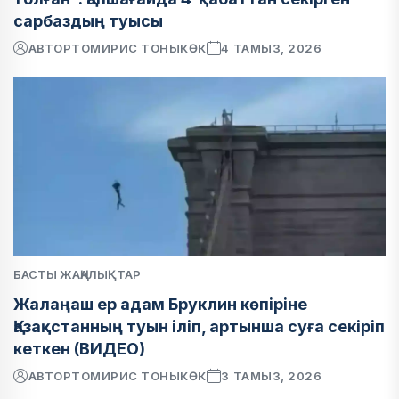
сарбаздың туысы
АВТОР
ТОМИРИС ТОНЫКӨК
4 ТАМЫЗ, 2026
БАСТЫ ЖАҢАЛЫҚТАР
Жалаңаш ер адам Бруклин көпіріне
Қазақстанның туын іліп, артынша суға секіріп
кеткен (ВИДЕО)
АВТОР
ТОМИРИС ТОНЫКӨК
3 ТАМЫЗ, 2026