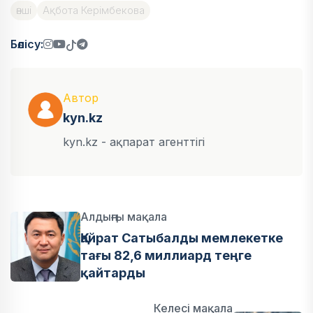
әнші
Ақбота Керімбекова
Бөлісу:
Автор
kyn.kz
kyn.kz - ақпарат агенттігі
Алдыңғы мақала
Қайрат Сатыбалды мемлекетке
тағы 82,6 миллиард теңге
қайтарды
Келесі мақала