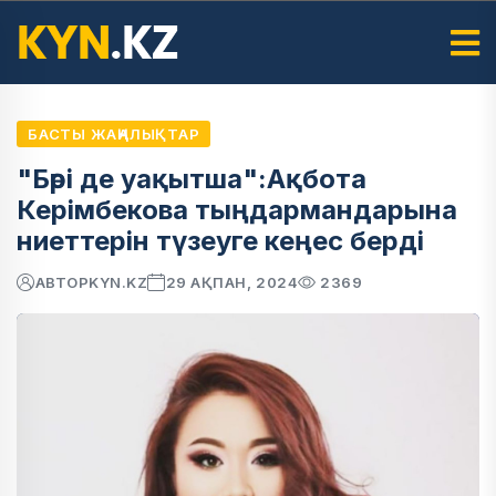
БАСТЫ ЖАҢАЛЫҚТАР
"Бәрі де уақытша":Ақбота
Керімбекова тыңдармандарына
ниеттерін түзеуге кеңес берді
АВТОР
KYN.KZ
29 АҚПАН, 2024
2369