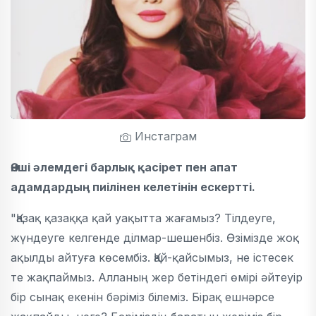
Инстаграм
Әнші әлемдегі барлық қасірет пен апат
адамдардың пиілінен келетінін ескертті.
"Қазақ қазаққа қай уақытта жағамыз? Тілдеуге,
жүндеуге келгенде ділмар-шешенбіз. Өзімізде жоқ
ақылды айтуға көсембіз. Қай-қайсымыз, не істесек
те жақпаймыз. Алланың жер бетіндегі өмірі әйтеуір
бір сынақ екенін бәріміз білеміз. Бірақ ешнәрсе