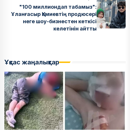
"100 миллиондап табамыз":
Ұланғасыр Қамиевтің продюсері
неге шоу-бизнестен кеткісі
келетінін айтты
Ұқсас жаңалықтар