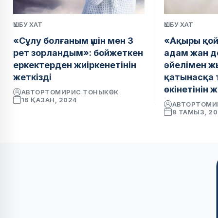
ҮШБУ ХАТ
ҮШБУ ХАТ
«Сұлу болғаным үшін мен 3
«Ақыры қой
рет зорландым»: бойжеткен
адам жан 
еркектерден жиіркенетінін
әйелімен 
жеткізді
қатынасқа т
өкінетінін ж
АВТОР
ТОМИРИС ТОНЫКӨК
16 ҚАЗАН, 2024
АВТОР
ТОМИ
8 ТАМЫЗ, 2