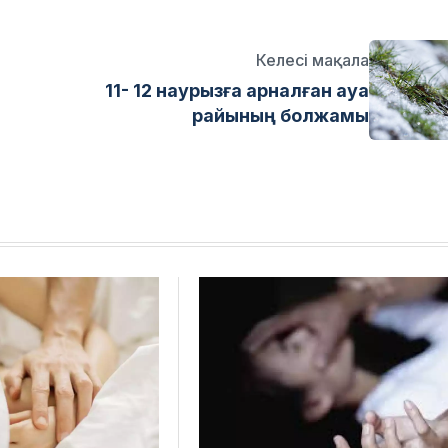
Келесі мақала
11- 12 наурызға арналған ауа
райының болжамы