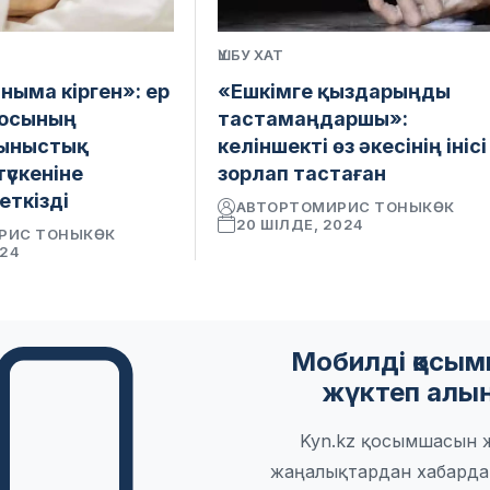
ҮШБУ ХАТ
ныма кірген»: ер
«Ешкімге қыздарыңды
досының
тастамаңдаршы»:
жыныстық
келіншекті өз әкесінің інісі
үскеніне
зорлап тастаған
еткізді
АВТОР
ТОМИРИС ТОНЫКӨК
20 ШІЛДЕ, 2024
РИС ТОНЫКӨК
024
Мобилді қосы
жүктеп алы
Kyn.kz қосымшасын 
жаңалықтардан хабарда