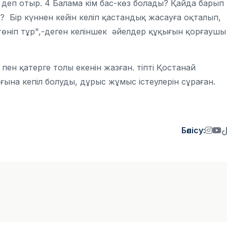
н" деп отыр. 4 Балама кім бас-көз болады? Қайда барып
 Бір күннен кейін келіп қастандық жасауға оқталып,
п төніп тұр",-деген келіншек әйелдер құқығын қорғаушы
 пен қатерге толы екенін жазған. тіпті Қостанай
ғына кепіл болуды, дұрыс жұмыс істеулерін сұраған.
Бөлісу: