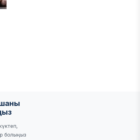
мшаны
ңыз
жүктеп,
р болыңыз