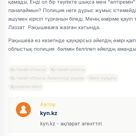
қамады. Енді ол бір тәулікте шықса мені "өлтіремі
паналаймын? Полиция неге дұрыс жұмыс істемейді?
ашумен кірісіп тұрғанын біледі. Менің өміріме қауі
Ләззат Рақышеваға жазған хатында.
Рақышева өз кезегінде қауқарсыз әйелдің өмірі қаіп
облыстық полиция бөлімін белгілеп әйелдің аманды
Қостанай облысы
Қостанай қаласы
Қостанай облысы Амангелді ауылы
Әйел құқығы
Қорланған әйел
Автор
kyn.kz
kyn.kz - ақпарат агенттігі