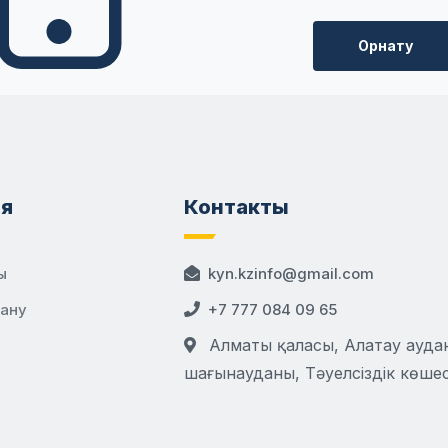
Орнату
я
Контакты
ы
kyn.kzinfo@gmail.com
дану
+7 777 084 09 65
Алматы қаласы, Алатау аудан
шағынауданы, Тәуелсіздік көшесі