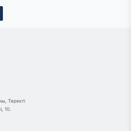
ы, Теректі
, 10.