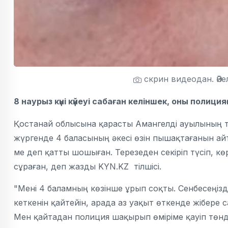
скрин видеодан. Әйе
8 наурыз күні күйеуі сабаған келіншек, оны полици
Қостанай облысына қарасты Амангелді ауылының 
жүргенде 4 баласының әкесі өзін пышақтағанын айтт
ме деп қатты шошыған. Терезеден секіріп түсіп, кө
сұраған, деп жазды KYN.KZ тілшісі.
"Мені 4 баламның көзінше ұрып соқты. Сенбесеңізд
кеткенін қайтейін, арада аз уақыт өткенде жібере
Мен қайтадан полиция шақырып өміріме қауіп төнді