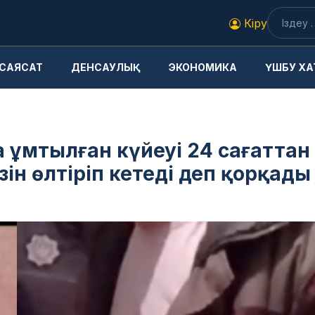
Кіру
САЯСАТ
ДЕНСАУЛЫҚ
ЭКОНОМИКА
ҮШБУ ХА
а ұмтылған күйеуі 24 сағаттан
ін өлтіріп кетеді деп қорқады