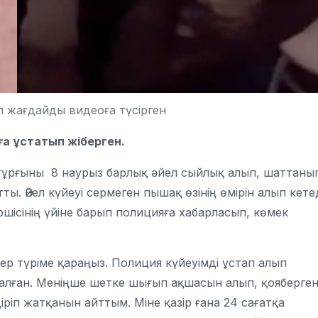
л жағдайды видеоға түсірген
яға ұстатып жіберген.
тұрғыны 8 наурыз барлық әйел сыйлық алып, шаттаны
ы. Әйел күйеуі сермеген пышақ өзінің өмірін алып кете
ршісінің үйіне барып полицияға хабарласып, көмек
ер түріме қараңыз. Полиция күйеуімді ұстап алып
 салған. Меніңше шетке шығып ақшасын алып, қояберген
ріп жатқанын айттым. Міне қазір ғана 24 сағатқа