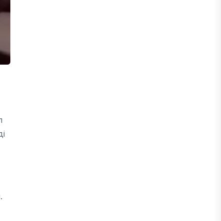
п
ді
.