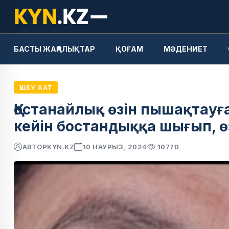
БАСТЫ ЖАҢАЛЫҚТАР
ҚОҒАМ
МӘДЕНИЕТ
ҮШБУ ХАТ
Қостанайлық өзін пышақтауғ
кейін бостандыққа шығып, өз
АВТОР
KYN.KZ
10 НАУРЫЗ, 2024
10770