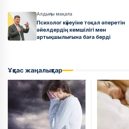
Алдыңғы мақала
Психолог күйеуіне тоқал әперетін
әйелдердің кемшілігі мен
артықшылығына баға берді
Ұқсас жаңалықтар