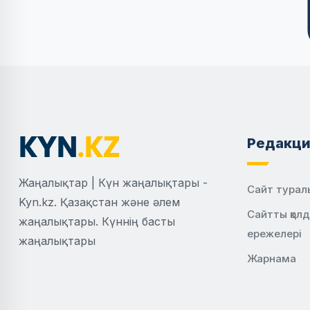
Редакци
Жаңалықтар | Күн жаңалықтары -
Сайт турал
Kyn.kz. Қазақстан және әлем
Сайтты қол
жаңалықтары. Күннің басты
ережелері
жаңалықтары
Жарнама