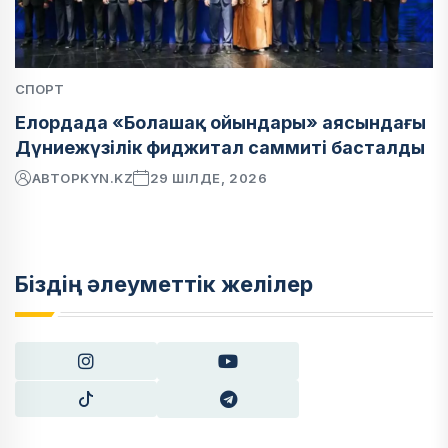
СПОРТ
Елордада «Болашақ ойындары» аясындағы
Дүниежүзілік фиджитал саммиті басталды
АВТОР
KYN.KZ
29 ШІЛДЕ, 2026
Біздің әлеуметтік желілер