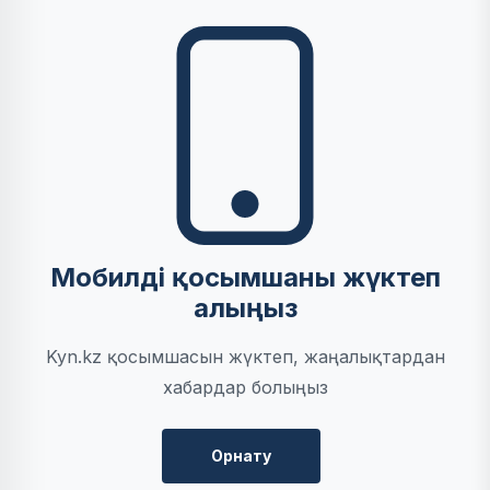
Мобилді қосымшаны жүктеп
алыңыз
Kyn.kz қосымшасын жүктеп, жаңалықтардан
хабардар болыңыз
Орнату