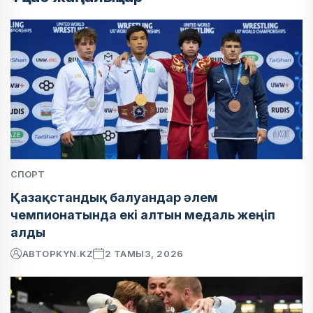
СПОРТ
Қазақстандық балуандар әлем
чемпионатында екі алтын медаль жеңіп
алды
АВТОР
KYN.KZ
2 ТАМЫЗ, 2026