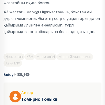
жазатайым оқиға болған.
43 жастағы марқұм Қырғызстанның бокстан екі
дүркін чемпионы. Өмірінің соңғы уақыттарында ол
қайырымдылықпен айналысып, түрлі
қайырымдылық жобаларына белсенді қатысқан.
Қырғызстан
КВН
Адам өлімі
Марат Жұманалиев
Азия MIX
Бөлісу:
Автор
Томирис Тоныкөк