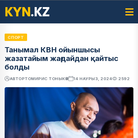
СПОРТ
Танымал КВН ойыншысы
жазатайым жағдайдан қайтыс
болды
АВТОР
ТОМИРИС ТОНЫКӨК
14 НАУРЫЗ, 2024
2592