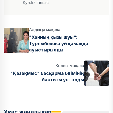
Kyn.kz тілшісі
Алдыңғы мақала
"Ханның қызы шуы":
Тұрлыбекова үй қамаққа
ауыстырылды
Келесі мақала
"Қазақмыс" басқарма бөлімінің
бастығы ұсталды
Ұқсас жаңалықтар