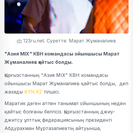
123ru.net. Суретте: Марат Жұманалиев
"Азия MIX" КВН командасы ойыншысы Марат
Жұманалиев қайтыс болды.
Қырғызстанның "Азия MIX" КВН командасы
ойыншысы Марат Жұманалиев қайтыс болды, деп
жазады
KYN.KZ
тілшісі.
Маратик деген атпен танымал ойыншының неден
қайтыс болғаны белгісіз. Қырғызстанның джиу-
джитсу ұлттық федерациясының президенті
Абдурахман Мұртазалиевтің айтуынша,