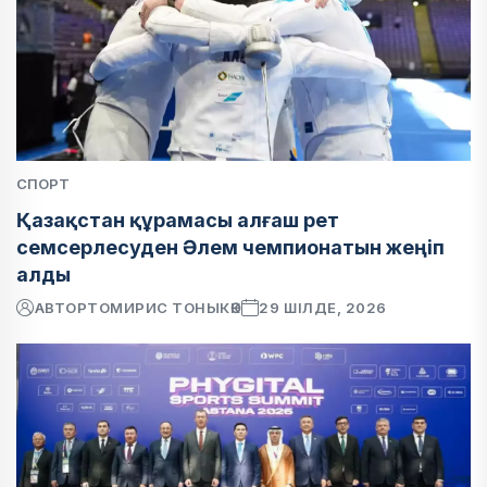
СПОРТ
Қазақстан құрамасы алғаш рет
семсерлесуден Әлем чемпионатын жеңіп
алды
АВТОР
ТОМИРИС ТОНЫКӨК
29 ШІЛДЕ, 2026