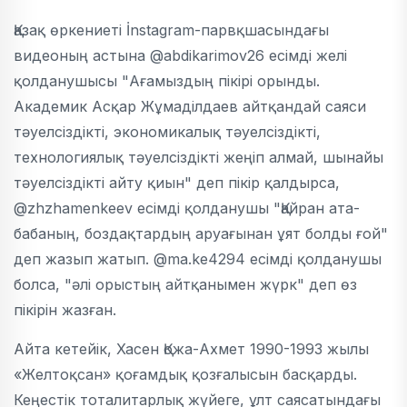
Қазақ өркениеті İnstagram-парвқшасындағы
видеоның астына @abdikarimov26 есімді желі
қолданушысы "Ағамыздың пікірі орынды.
Академик Асқар Жұмаділдаев айтқандай саяси
тәуелсіздікті, экономикалық тәуелсіздікті,
технологиялық тәуелсіздікті жеңіп алмай, шынайы
тәуелсіздікті айту қиын" деп пікір қалдырса,
@zhzhamenkeev есімді қолданушы "Қайран ата-
бабаның, боздақтардың аруағынан ұят болды ғой"
деп жазып жатып. @ma.ke4294 есімді қолданушы
болса, "әлі орыстың айтқанымен жүрк" деп өз
пікірін жазған.
Айта кетейік, Хасен Қожа-Ахмет 1990-1993 жылы
«Желтоқсан» қоғамдық қозғалысын басқарды.
Кеңестік тоталитарлық жүйеге, ұлт саясатындағы