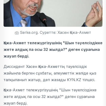
Serke.org. Суретте: Хасен Қожа-Ахмет
Қожа-Ахмет тележүргізушінің "Шын тәуелсіздікке
жете алдық па осы 32 жылда?" деген сұрағына
жауап берді.
Диссидент Хасен Қожа-Ахметтің тәуелсіздік
жайынла берген сұхбаты, әлеуметтік желіде қыз
талқыланып жатыр, деп жазады KYN.KZ тілшісі.
Қожа-Ахмет тележүргізушінің "Шын тәуелсіздікке
жете алдық па осы 32 жылда?" деген сұрағына
жауап берді.