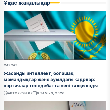
Ұқсас жаңалықтар
САЯСАТ
Жасанды интеллект, болашақ
мамандықтар және ауылдағы кадрлар:
партиялар теледебатта нені талқылады
АВТОР
KYN.KZ
6 ТАМЫЗ, 2026