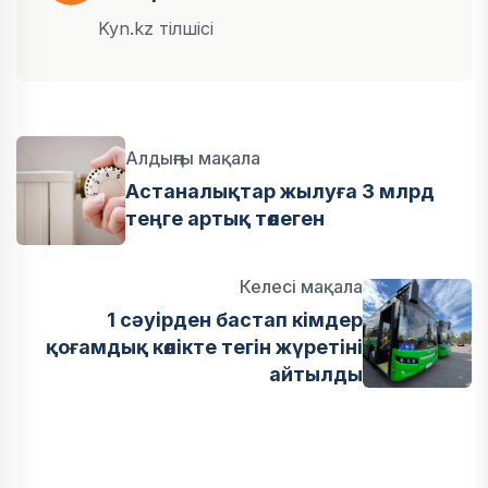
Kyn.kz тілшісі
Алдыңғы мақала
Астаналықтар жылуға 3 млрд
теңге артық төлеген
Келесі мақала
1 сәуірден бастап кімдер
қоғамдық көлікте тегін жүретіні
айтылды