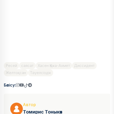
Ресей
саясат
Хасен Қожа-Ахмет
Диссидент
Желтоқсан
Тәуелсіздік
Бөлісу:
Автор
Томирис Тоныкөк