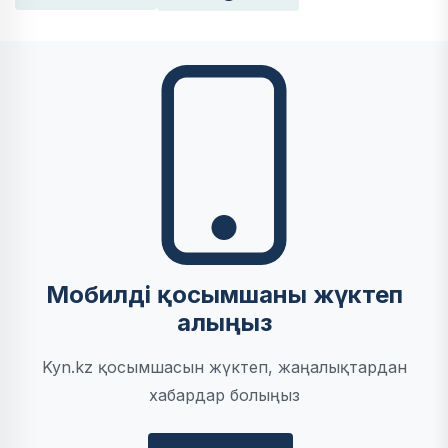
Мобилді қосымшаны жүктеп
алыңыз
Kyn.kz қосымшасын жүктеп, жаңалықтардан
хабардар болыңыз