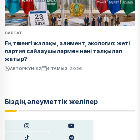
САЯСАТ
Ең төменгі жалақы, алимент, экология: жеті
партия сайлаушылармен нені талқылап
жатыр?
АВТОР
KYN.KZ
4 ТАМЫЗ, 2026
Біздің әлеуметтік желілер