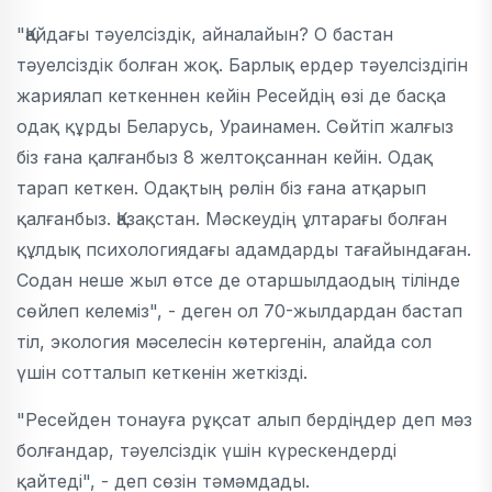
"Қайдағы тәуелсіздік, айналайын? О бастан
тәуелсіздік болған жоқ. Барлық ердер тәуелсіздігін
жариялап кеткеннен кейін Ресейдің өзі де басқа
одақ құрды Беларусь, Ураинамен. Сөйтіп жалғыз
біз ғана қалғанбыз 8 желтоқсаннан кейін. Одақ
тарап кеткен. Одақтың рөлін біз ғана атқарып
қалғанбыз. Қазақстан. Мәскеудің ұлтарағы болған
құлдық психологиядағы адамдарды тағайындаған.
Содан неше жыл өтсе де отаршылдаодың тілінде
сөйлеп келеміз", - деген ол 70-жылдардан бастап
тіл, экология мәселесін көтергенін, алайда сол
үшін сотталып кеткенін жеткізді.
"Ресейден тонауға рұқсат алып бердіңдер деп мәз
болғандар, тәуелсіздік үшін күрескендерді
қайтеді", - деп сөзін тәмәмдады.