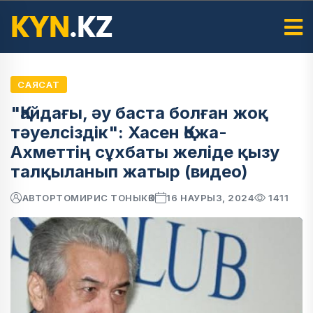
САЯСАТ
"Қайдағы, әу баста болған жоқ
тәуелсіздік": Хасен Қожа-
Ахметтің сұхбаты желіде қызу
талқыланып жатыр (видео)
АВТОР
ТОМИРИС ТОНЫКӨК
16 НАУРЫЗ, 2024
1411