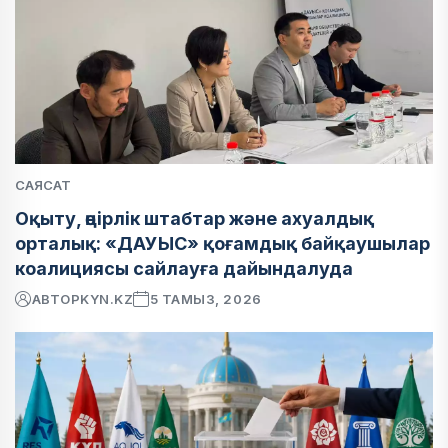
САЯСАТ
Оқыту, өңірлік штабтар және ахуалдық
орталық: «ДАУЫС» қоғамдық байқаушылар
коалициясы сайлауға дайындалуда
АВТОР
KYN.KZ
5 ТАМЫЗ, 2026