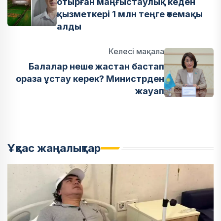
отырған маңғыстаулық кеден
қызметкері 1 млн теңге өтемақы
алды
Келесі мақала
Балалар неше жастан бастап
ораза ұстау керек? Министрден
жауап
Ұқсас жаңалықтар