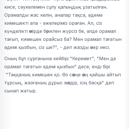
кисе, сәукелемен сұлу қалыңдық ұзатылған.
Орамалды жас келін, аналар тақса, әдемә
кимешекті апа - әжелеріміз ораған. Ал, сіз
күнделікті өмірде бөрікпен жүрсіз бе, әлде орамал
тағып, кимешек орайсыз ба? Мен орамал тағатын
әдемі қызбын, сіз ше?", - деп жазды өнер иесі.
Оның бұл сұрғанына кейбірі "Керемет", "Мен де
орамал тағатын әдемі қызбын" десе, енді бірі
"Таққаның кимешек қо. Өз сөзіңе өзің қайшы айтып
тұрсың, жазғаның дұрыс мөлдір, ісің басқа" деп
сынап жатыр.