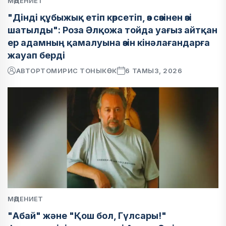
МӘДЕНИЕТ
"Дінді құбыжық етіп көрсетіп, өз сөзінен өзі
шатылды": Роза Әлқожа тойда уағыз айтқан
ер адамның қамалуына өзін кінәлағандарға
жауап берді
АВТОР
ТОМИРИС ТОНЫКӨК
6 ТАМЫЗ, 2026
МӘДЕНИЕТ
"Абай" және "Қош бол, Гүлсары!"