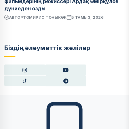
фильмдерінің режиссері Ардақ Әмірқұлов
дүниеден озды
АВТОР
ТОМИРИС ТОНЫКӨК
5 ТАМЫЗ, 2026
Біздің әлеуметтік желілер