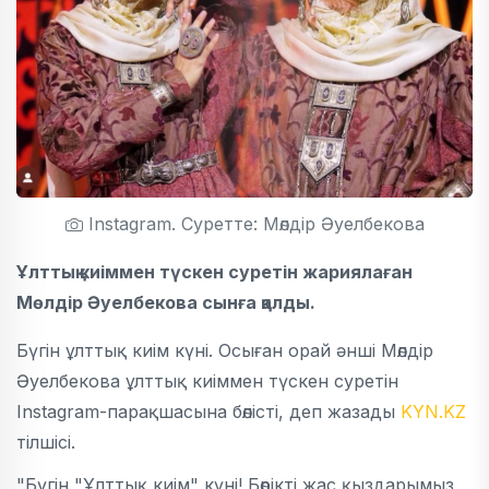
Instagram. Суретте: Мөлдір Әуелбекова
Ұлттық киіммен түскен суретін жариялаған
Мөлдір Әуелбекова сынға қалды.
Бүгін ұлттық киім күні. Осыған орай әнші Мөлдір
Әуелбекова ұлттық киіммен түскен суретін
Instagram-парақшасына бөлісті, деп жазады
KYN.KZ
тілшісі.
"Бүгін "Ұлттық киім" күні! Бөрікті жас қыздарымыз