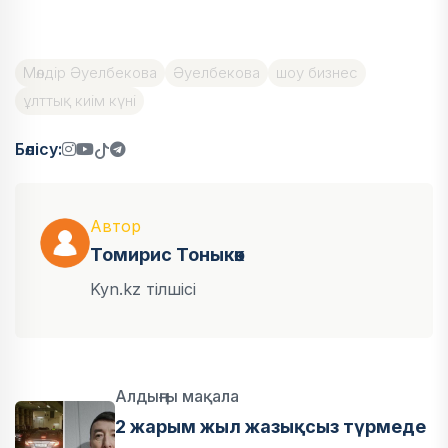
Мөлдір Әуелбекова
Әуелбекова
шоу бизнес
ұлттық киім күні
Бөлісу:
Автор
Томирис Тоныкөк
Kyn.kz тілшісі
Алдыңғы мақала
2 жарым жыл жазықсыз түрмеде