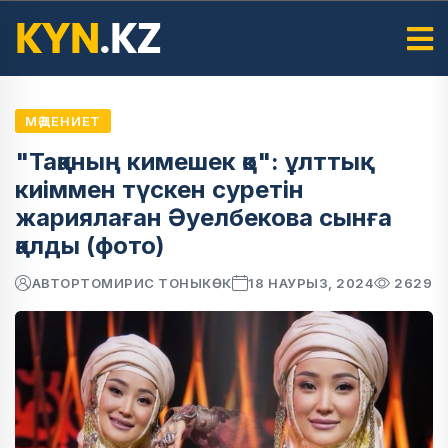
МӘДЕНИЕТ
"Таққаның кимешек қо": ұлттық
киіммен түскен суретін
жариялаған Әуелбекова сынға
қалды (фото)
АВТОР
ТОМИРИС ТОНЫКӨК
18 НАУРЫЗ, 2024
2629