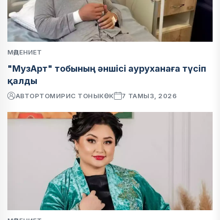
МӘДЕНИЕТ
"МузАрт" тобының әншісі ауруханаға түсіп
қалды
АВТОР
ТОМИРИС ТОНЫКӨК
7 ТАМЫЗ, 2026