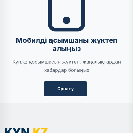
Мобилді қосымшаны жүктеп
алыңыз
Kyn.kz қосымшасын жүктеп, жаңалықтардан
хабардар болыңыз
Орнату