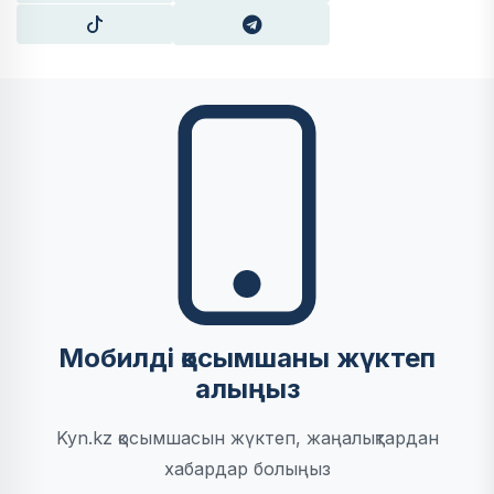
Мобилді қосымшаны жүктеп
алыңыз
Kyn.kz қосымшасын жүктеп, жаңалықтардан
хабардар болыңыз