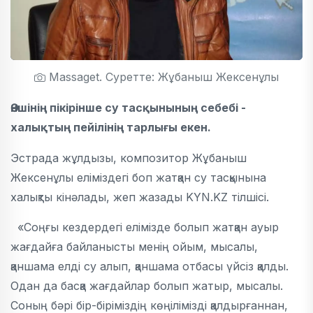
Massaget. Суретте: Жұбаныш Жексенұлы
Әншінің пікірінше су тасқынының себебі -
халықтың пейілінің тарлығы екен.
Эстрада жұлдызы, композитор Жұбаныш
Жексенұлы еліміздегі боп жатқан су тасқынына
халықты кінәлады, жеп жазады KYN.KZ тілшісі.
«Соңғы кездердегі елімізде болып жатқан ауыр
жағдайға байланысты менің ойым, мысалы,
қаншама елді су алып, қаншама отбасы үйсіз қалды.
Одан да басқа жағдайлар болып жатыр, мысалы.
Соның бәрі бір-біріміздің көңілімізді қалдырғаннан,