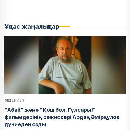
Ұқсас жаңалықтар
МӘДЕНИЕТ
"Абай" және "Қош бол, Гүлсары!"
фильмдерінің режиссері Ардақ Әмірқұлов
дүниеден озды