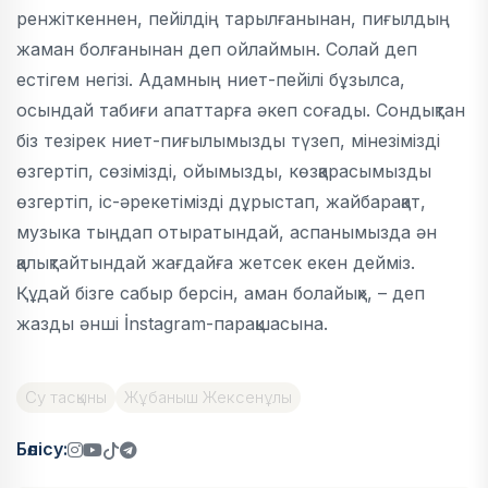
ренжіткеннен, пейілдің тарылғанынан, пиғылдың
жаман болғанынан деп ойлаймын. Солай деп
естігем негізі. Адамның ниет-пейілі бұзылса,
осындай табиғи апаттарға әкеп соғады. Сондықтан
біз тезірек ниет-пиғылымызды түзеп, мінезімізді
өзгертіп, сөзімізді, ойымызды, көзқарасымызды
өзгертіп, іс-әрекетімізді дұрыстап, жайбарақат,
музыка тыңдап отыратындай, аспанымызда ән
қалықтайтындай жағдайға жетсек екен дейміз.
Құдай бізге сабыр берсін, аман болайық», – деп
жазды әнші İnstagram-парақшасына.
Су тасқыны
Жұбаныш Жексенұлы
Бөлісу: