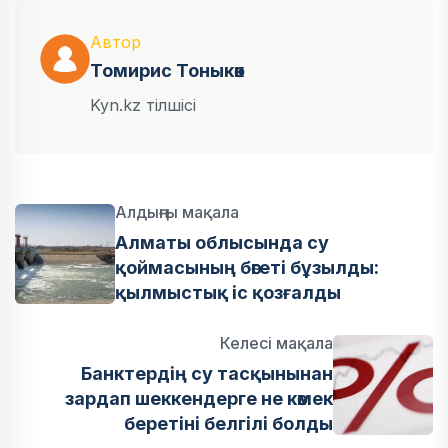
Автор
Томирис Тоныкөк
Kyn.kz тілшісі
Алдыңғы мақала
Алматы облысында су
қоймасының бөгеті бұзылды:
қылмыстық іс қозғалды
Келесі мақала
Банктердің су тасқынынан
зардап шеккендерге не көмек
беретіні белгілі болды