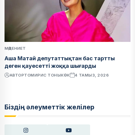
МӘДЕНИЕТ
Аша Матай депутаттықтан бас тартты
деген қауесетті жоққа шығарды
АВТОР
ТОМИРИС ТОНЫКӨК
4 ТАМЫЗ, 2026
Біздің әлеуметтік желілер