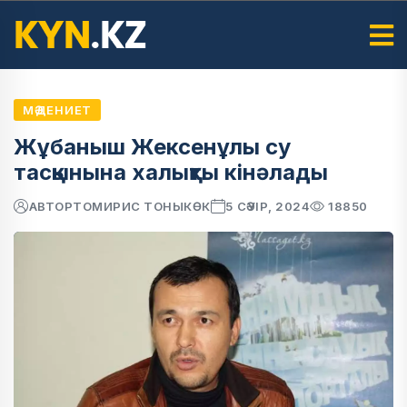
МӘДЕНИЕТ
Жұбаныш Жексенұлы су
тасқынына халықты кінәлады
АВТОР
ТОМИРИС ТОНЫКӨК
5 СӘУІР, 2024
18850