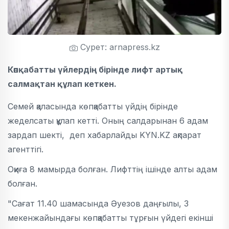
Сурет: arnapress.kz
Көпқабатты үйлердің бірінде лифт артық
салмақтан құлап кеткен.
Семей қаласында көпқабатты үйдің бірінде
жеделсаты құлап кетті. Оның салдарынан 6 адам
зардап шекті, деп хабарлайды KYN.KZ ақпарат
агенттігі.
Оқиға 8 мамырда болған. Лифттің ішінде алты адам
болған.
"Сағат 11.40 шамасында Әуезов даңғылы, 3
мекенжайындағы көпқабатты тұрғын үйдегі екінші