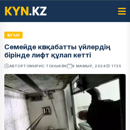
ҚОҒАМ
Семейде көпқабатты үйлердің
бірінде лифт құлап кетті
АВТОР
ТОМИРИС ТОНЫКӨК
9 МАМЫР, 2024
1735