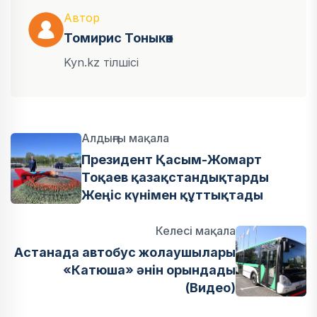
Автор
Томирис Тоныкөк
Kyn.kz тілшісі
Алдыңғы мақала
Президент Қасым-Жомарт
Тоқаев қазақстандықтарды
Жеңіс күнімен құттықтады
Келесі мақала
Астанада автобус жолаушылары
«Катюша» әнін орындады
(Видео)