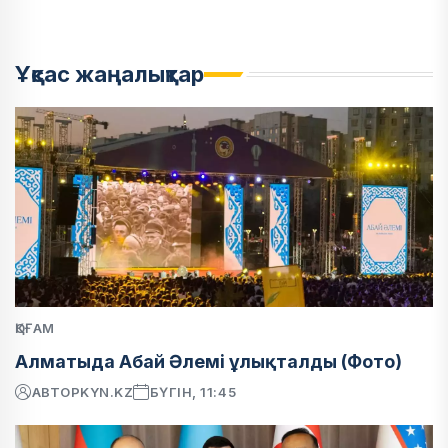
Ұқсас жаңалықтар
ҚОҒАМ
Алматыда Абай Әлемі ұлықталды (Фото)
АВТОР
KYN.KZ
БҮГІН, 11:45