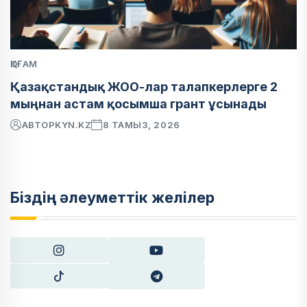
ҚОҒАМ
Қазақстандық ЖОО-лар талапкерлерге 2
мыңнан астам қосымша грант ұсынады
АВТОР
KYN.KZ
8 ТАМЫЗ, 2026
Біздің әлеуметтік желілер