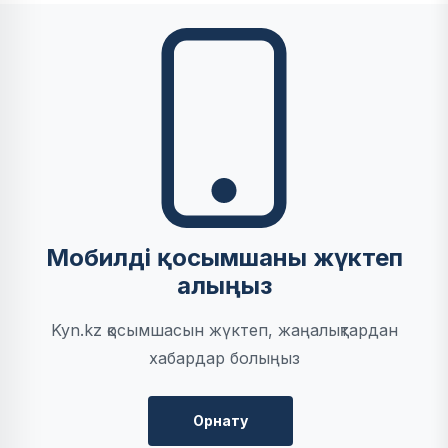
Мобилді қосымшаны жүктеп
алыңыз
Kyn.kz қосымшасын жүктеп, жаңалықтардан
хабардар болыңыз
Орнату