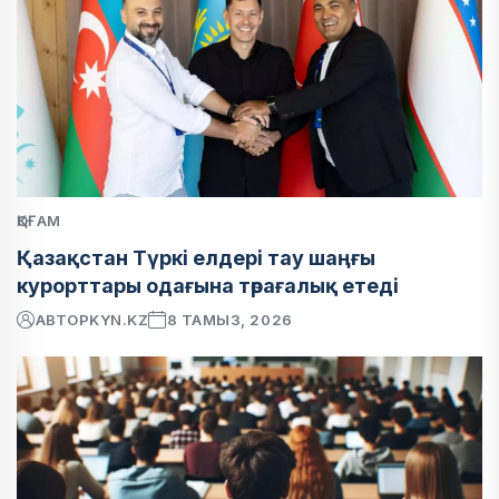
ҚОҒАМ
Қазақстан Түркі елдері тау шаңғы
курорттары одағына төрағалық етеді
АВТОР
KYN.KZ
8 ТАМЫЗ, 2026