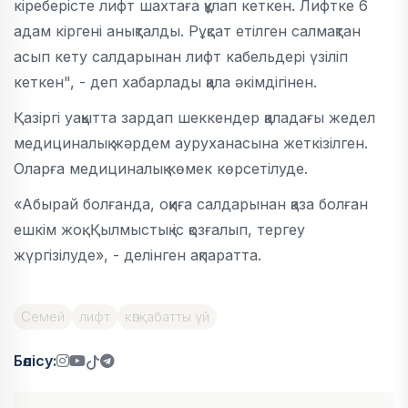
кіреберісте лифт шахтаға құлап кеткен. Лифтке 6
адам кіргені анықталды. Рұқсат етілген салмақтан
асып кету салдарынан лифт кабельдері үзіліп
кеткен", - деп хабарлады қала әкімдігінен.
Қазіргі уақытта зардап шеккендер қаладағы жедел
медициналық жәрдем ауруханасына жеткізілген.
Оларға медициналық көмек көрсетілуде.
«Абырай болғанда, оқиға салдарынан қаза болған
ешкім жоқ. Қылмыстық іс қозғалып, тергеу
жүргізілуде», - делінген ақпаратта.
Семей
лифт
көпқабатты үй
Бөлісу: