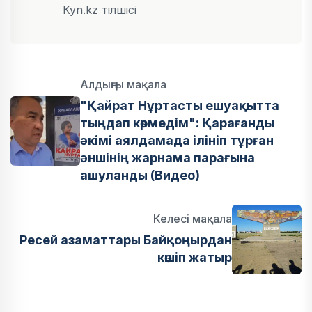
Kyn.kz тілшісі
Алдыңғы мақала
"Қайрат Нұртасты ешуақытта
тыңдап көрмедім": Қарағанды
әкімі аялдамада ілініп тұрған
әншінің жарнама парағына
ашуланды (Видео)
Келесі мақала
Ресей азаматтары Байқоңырдан
көшіп жатыр