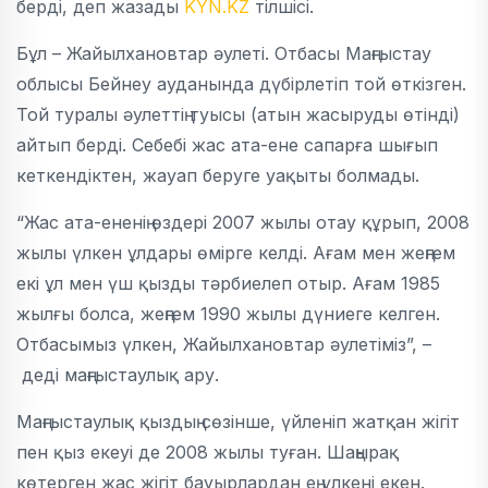
берді, деп жазады
KYN.KZ
тілшісі.
Бұл – Жайылхановтар әулеті. Отбасы Маңғыстау
облысы Бейнеу ауданында дүбірлетіп той өткізген.
Той туралы әулеттің туысы (атын жасыруды өтінді)
айтып берді. Себебі жас ата-ене сапарға шығып
кеткендіктен, жауап беруге уақыты болмады.
“Жас ата-ененің өздері 2007 жылы отау құрып, 2008
жылы үлкен ұлдары өмірге келді. Ағам мен жеңгем
екі ұл мен үш қызды тәрбиелеп отыр. Ағам 1985
жылғы болса, жеңгем 1990 жылы дүниеге келген.
Отбасымыз үлкен, Жайылхановтар әулетіміз”, –
деді маңғыстаулық ару.
Маңғыстаулық қыздың сөзінше, үйленіп жатқан жігіт
пен қыз екеуі де 2008 жылы туған. Шаңырақ
көтерген жас жігіт бауырлардан ең үлкені екен.