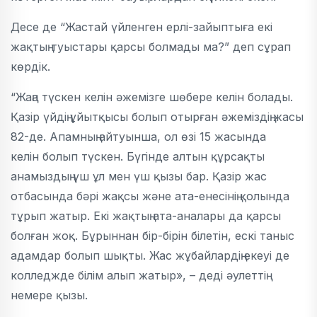
Десе де “Жастай үйленген ерлі-зайыптыға екі
жақтың туыстары қарсы болмады ма?” деп сұрап
көрдік.
“Жаңа түскен келін әжемізге шөбере келін болады.
Қазір үйдің ұйытқысы болып отырған әжеміздің жасы
82-де. Апамның айтуынша, ол өзі 15 жасында
келін болып түскен. Бүгінде алтын құрсақты
анамыздың үш ұл мен үш қызы бар. Қазір жас
отбасында бәрі жақсы және ата-енесінің қолында
тұрып жатыр. Екі жақтың ата-аналары да қарсы
болған жоқ. Бұрыннан бір-бірін білетін, ескі таныс
адамдар болып шықты. Жас жұбайлардің екеуі де
колледжде білім алып жатыр», – деді әулеттің
немере қызы.