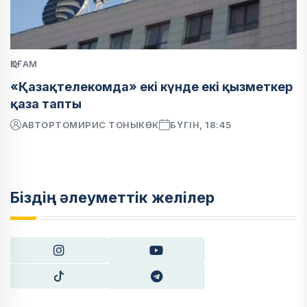
ҚОҒАМ
«Қазақтелекомда» екі күнде екі қызметкер
қаза тапты
АВТОР
ТОМИРИС ТОНЫКӨК
БҮГІН, 18:45
Біздің әлеуметтік желілер