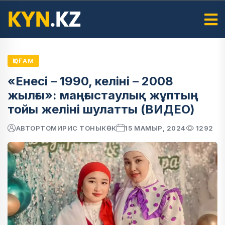
ҚОҒАМ
«Енесі – 1990, келіні – 2008
жылғы»: маңғыстаулық жұптың
тойы желіні шулатты (ВИДЕО)
АВТОР
ТОМИРИС ТОНЫКӨК
15 МАМЫР, 2024
1292