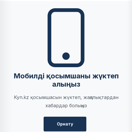
Мобилді қосымшаны жүктеп
алыңыз
Kyn.kz қосымшасын жүктеп, жаңалықтардан
хабардар болыңыз
Орнату