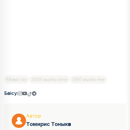
Маңғыстау
2008 жылғы келін
1990 жылғы ене
Бөлісу:
Автор
Томирис Тоныкөк