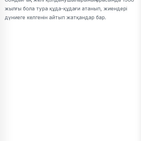
жылғы бола тура құда-құдағи атанып, жиендері
дүниеге келгенін айтып жатқандар бар.