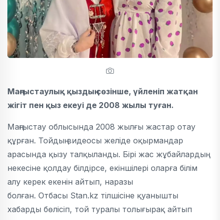
Маңғыстаулық қыздың сөзінше, үйленіп жатқан
жігіт пен қыз екеуі де 2008 жылы туған.
Маңғыстау облысында 2008 жылғы жастар отау
құрған. Тойдың видеосы желіде оқырмандар
арасында қызу талқыланды. Бірі жас жұбайлардың
некесіне қолдау білдірсе, екіншілері оларға білім
алу керек екенін айтып, наразы
болған. Отбасы Stan.kz тілшісіне қуанышты
хабарды бөлісіп, той туралы толығырақ айтып