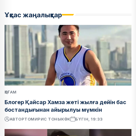
Ұқсас жаңалықтар
ҚОҒАМ
Блогер Қайсар Хамза жеті жылға дейін бас
бостандығынан айырылуы мүмкін
АВТОР
ТОМИРИС ТОНЫКӨК
БҮГІН, 19:33