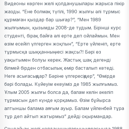
Видеоны көрген желі қолданушылары жарыса пікір
жазды. “Ене болмақ түгілі, 1990 жылғы әлі тұрмыс
құрмаған қыздар бар шығар?”, “Мен 1989
жылғымын, қызымды 2008-де тудым. Бірінші курс
студенті, бірақ байға әлі ерте деп ойлаймын. Мен
өзім есейіп үлгерген жоқпын”, “Ерте үйленіп, ерте
тұрмысқа шыққанның несі жақсы?! Бәрі өз
уақытымен болуы керек. Жастық шақ дегенді
білмей бірден отбасылық өмір басталып кетеді.
Неге асығасыңдар? Бәріне үлгересіңдер”, “Өмірде
бәрі болады. Күйеуім екеуіміз де 1985 жылғымыз.
Ұлым 2005 жылғы болса да, балам келін әкеліп
тұрмасын деп күнде қорқамыз. Өзім бұйырса
алтыншы балама аяғым ауыр. Балам үйленбей тұра
тұр деп айтып жатырмыз” дейді оқырмандар.
Сондай-ақ желі қолданушыларының арасында 1988