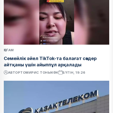
ҚОҒАМ
Семейлік әйел TikTok-та балағат сөздер
айтқаны үшін айыппұл арқалады
АВТОР
ТОМИРИС ТОНЫКӨК
БҮГІН, 19:26