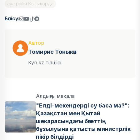
ауа райы Қызылорда
Бөлісу:
Автор
Томирис Тоныкөк
Kyn.kz тілшісі
Алдыңғы мақала
"Елді-мекендерді су баса ма?":
Қазақстан мен Қытай
шекарасындағы бөгеттің
бұзылуына қатысты министрлік
пікір білдірді