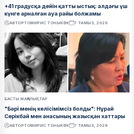
+41 градусқа дейін қатты ыстық: алдағы үш
күнге арналған ауа райы болжамы
АВТОР
ТОМИРИС ТОНЫКӨК
7 ТАМЫЗ, 2026
БАСТЫ ЖАҢАЛЫҚТАР
"Бәрі менің келісімімсіз болды": Нұрай
Серікбай мен анасының жазысқан хаттары
АВТОР
ТОМИРИС ТОНЫКӨК
7 ТАМЫЗ, 2026