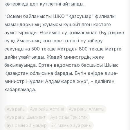
көтеріледі деп күтілетіні айтылды.
"Осыған байланысты ШҚО "Қазсушар" филиалы
мамандарының жұмысы күшейтілген кестеге
ауыстырылды. Өскемен су қоймасынан (Бұқтырма
су қоймасының контрреттегіші) су жіберу
секундына 500 текше метрден 800 текше метрге
дейін ұлғайтылды. Жағдай министрдің жеке
бақылауында. Ертең ведомство басшысы Шығыс
Қазақстан облысына барады. Бүгін өңірде вице-
министр Нұрлан Алдамжаров жүр", - делінген
хабарламада.
Ауа райы
Ауа райы Астана
Ауа райы Алматы
Ауа райы Шымкент
Ауа райы Түркістан
ауа райы 23 мамыр
24 мамыр ауа райы