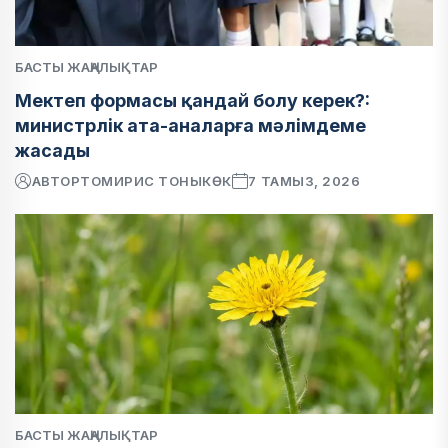
БАСТЫ ЖАҢАЛЫҚТАР
Мектеп формасы қандай болу керек?:
министрлік ата-аналарға мәлімдеме
жасады
АВТОР
ТОМИРИС ТОНЫКӨК
7 ТАМЫЗ, 2026
БАСТЫ ЖАҢАЛЫҚТАР