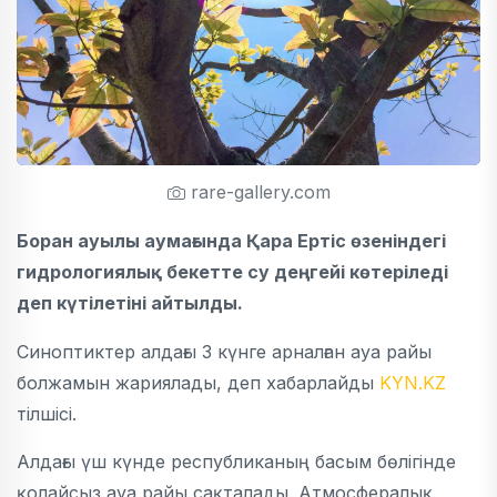
rare-gallery.com
Боран ауылы аумағында Қара Ертіс өзеніндегі
гидрологиялық бекетте су деңгейі көтеріледі
деп күтілетіні айтылды.
Синоптиктер алдағы 3 күнге арналған ауа райы
болжамын жариялады, деп хабарлайды
KYN.KZ
тілшісі.
Алдағы үш күнде республиканың басым бөлігінде
қолайсыз ауа райы сақталады. Атмосфералық