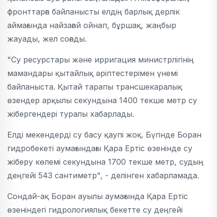
фронттарға байланысты елдің барлық дерлік
аймағында найзағай ойнап, бұршақ, жаңбыр
жауады, жел соғады.
"Су ресурстары және ирригация министрлігінің
мамандары қытайлық әріптестерімен үнемі
байланыста. Қытай тарапы трансшекаралық
өзендер арқылы секундына 1400 текше метр су
жібергендері туралы хабарлады.
Елді мекендерді су басу қаупі жоқ. Бүгінде Боран
гидробекеті аумағындағы Қара Ертіс өзенінде су
жіберу көлемі секундына 1700 текше метр, судың
деңгейі 543 сантиметр", - делінген хабарламада.
Сондай-ақ Боран ауылы аумағында Қара Ертіс
өзеніндегі гидрологиялық бекетте су деңгейі