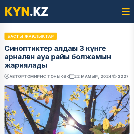
БАСТЫ ЖАҢАЛЫҚТАР
Синоптиктер алдағы 3 күнге
арналған ауа райы болжамын
жариялады
АВТОР
ТОМИРИС ТОНЫКӨК
22 МАМЫР, 2024
2227