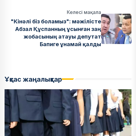
Келесі мақала
"Кінәлі біз боламыз": мәжілісте
Абзал Құспанның ұсынған заң
жобасының атауы депутат
Бапиге ұнамай қалды
Ұқсас жаңалықтар