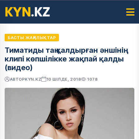
БАСТЫ ЖАҢАЛЫҚТАР
Тиматиды таң қалдырған әншінің
клипі көпшілікке жақпай қалды
(видео)
АВТОР
KYN.KZ
10 ШІЛДЕ, 2018
1078