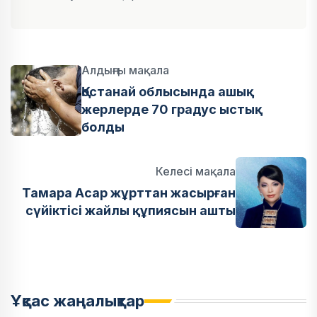
Алдыңғы мақала
Қостанай облысында ашық
жерлерде 70 градус ыстық
болды
Келесі мақала
Тамара Асар жұрттан жасырған
сүйіктісі жайлы құпиясын ашты
Ұқсас жаңалықтар