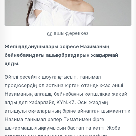
ашық дереккөз
Желі қолданушылары әсіресе Назиманың
бейнебаяндағы ашық образдарын жақтырмай
қалды.
Әйгілі ресейлік шоуға қатысып, танымал
продюсердің қол астына кірген отандық жас әнші
Назиманың алғашқы бейнебаяны көпшілікке жақпай
қалды деп хабарлайд KYN.KZ. Осы жаздың
атышулы оқиғаларының біріне айналған шымкенттік
Назима танымал рэпер Тиматимен бірге
шығармашылық жұмысын бастап та кетті. Жоба