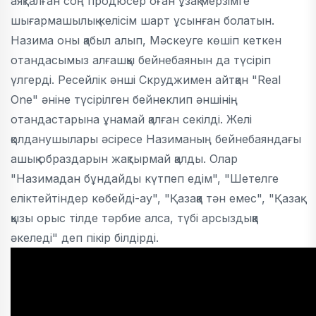
аяқталған соң продюсер оған ұзақ мерзімге
шығармашылық келісім шарт ұсынған болатын.
Назима оны қабыл алып, Мәскеуге көшіп кеткен
отандасымыз алғашқы бейнебаянын да түсіріп
үлгерді. Ресейлік әнші Скруджимен айтқан "Real
One" әніне түсірілген бейнеклип әншінің
отандастарына ұнамай қалған секілді. Желі
қолданушылары әсіресе Назиманың бейнебаяндағы
ашық образдарын жақтырмай қалды. Олар
"Назимадан бұндайды күтпеп едім", "Шетелге
еліктейтіндер көбейді-ау", "Қазаққа тән емес", "Қазақ
қызы орыс тілде тәрбие алса, түбі арсыздыққа
әкеледі" деп пікір білдірді.