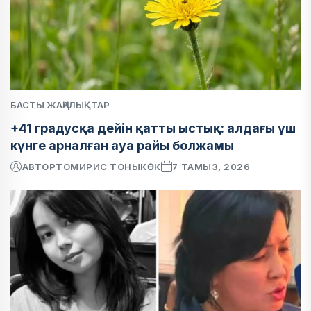
БАСТЫ ЖАҢАЛЫҚТАР
+41 градусқа дейін қатты ыстық: алдағы үш
күнге арналған ауа райы болжамы
АВТОР
ТОМИРИС ТОНЫКӨК
7 ТАМЫЗ, 2026