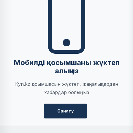
Мобилді қосымшаны жүктеп
алыңыз
Kyn.kz қосымшасын жүктеп, жаңалықтардан
хабардар болыңыз
Орнату