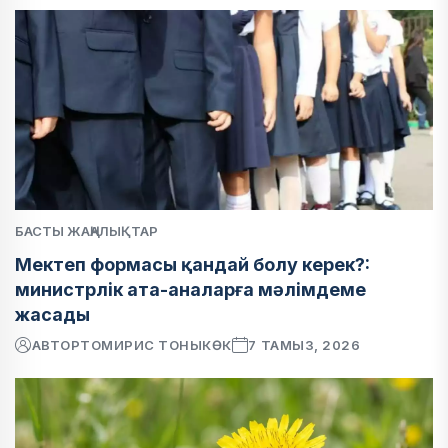
БАСТЫ ЖАҢАЛЫҚТАР
Мектеп формасы қандай болу керек?:
министрлік ата-аналарға мәлімдеме
жасады
АВТОР
ТОМИРИС ТОНЫКӨК
7 ТАМЫЗ, 2026