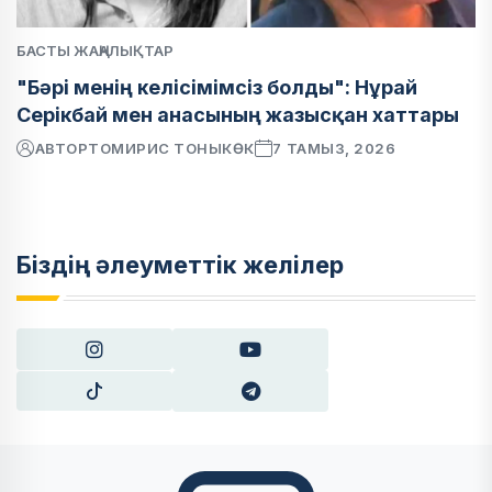
БАСТЫ ЖАҢАЛЫҚТАР
"Бәрі менің келісімімсіз болды": Нұрай
Серікбай мен анасының жазысқан хаттары
АВТОР
ТОМИРИС ТОНЫКӨК
7 ТАМЫЗ, 2026
Біздің әлеуметтік желілер