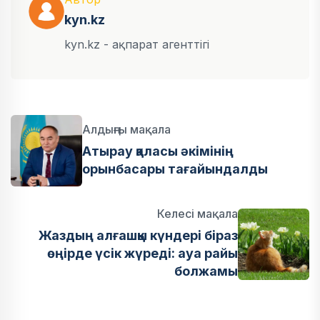
kyn.kz
kyn.kz - ақпарат агенттігі
Алдыңғы мақала
Атырау қаласы әкімінің
орынбасары тағайындалды
Келесі мақала
Жаздың алғашқы күндері біраз
өңірде үсік жүреді: ауа райы
болжамы