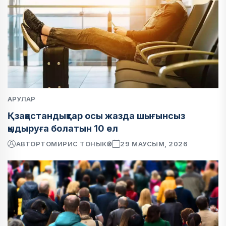
АРУЛАР
Қзақастандықтар осы жазда шығынсыз
қыдыруға болатын 10 ел
АВТОР
ТОМИРИС ТОНЫКӨК
29 МАУСЫМ, 2026