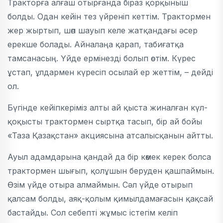
Тракторға алғаш отырғанда біраз қорқыныш
болды. Одан кейін тез үйреніп кеттім. Трактормен
жер жыртып, шөп шауып келе жатқандағы әсер
ерекше болады. Айналаңа қарап, табиғатқа
тамсанасың. Үйде ермінезді болып өстім. Күрес
ұстап, ұлдармен күресіп осылай ер жеттім, – дейді
ол.
Бүгінде кейіпкеріміз алты ай қыста жиналған күл-
қоқысты трактормен сыртқа тасып, бір ай бойы
«Таза Қазақстан» акциясына атсалысқанын айтты.
Ауыл адамдарына қандай да бір көмек керек болса
трактормен шығып, қолұшын беруден қашпаймын.
Өзім үйде отыра алмаймын. Сәл үйде отырып
қалсам болды, аяқ-қолым қимылдамағасын қақсай
бастайды. Сол себепті жұмыс істегім келіп