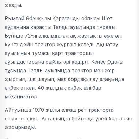
жазды.
Рымтай Әбенқызы Қарағанды облысы Шет
ауданына қарасты Талды ауылында тұрады.
Бүгінде 72-ні алқымдаған ақ жаулықты әже әлі
күнге дейін трактор жүргізіп келеді. Ақшатау
ауылының тумасы қарт тракторшы
ауылдастарына сыйлы әрі қадірлі. Кеңес Одағы
тұсында Талды ауылында трактор мен жер
жыртып, шөп шауып, мал бордақылау алаңында
еңбек еткен. 40 жылдық еңбек өтілі бар
механизатор.
Айтуынша 1970 жылы алғаш рет тракторға
отырған екен. Алғашында бойында үрей болғанын
жасырмады.