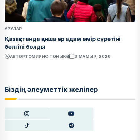
АРУЛАР
Қазақстанда қанша ер адам өмір сүретіні
белгілі болды
АВТОР
ТОМИРИС ТОНЫКӨК
6 МАМЫР, 2026
Біздің әлеуметтік желілер