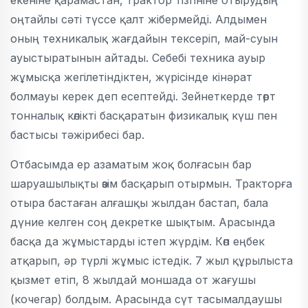
екеніне қарамастан, трактор тізгініне отырудың
оңтайлы сәті түссе қалт жібермейді. Алдымен
оның техникалық жағдайын тексеріп, май-суын
ауыстыратынын айтады. Себебі техника ауыр
жұмысқа жегілетіндіктен, жүрісінде кінәрат
болмауы керек деп есептейді. Зейнеткерде төрт
тонналық көлікті басқаратын физикалық күш пен
бастысы тәжірибесі бар.
Отбасымда ер азаматым жоқ болғасын бар
шаруашылықты өзім басқарып отырмын. Тракторға
отыра бастаған алғашқы жылдан бастап, бала
дүние келген соң декретке шықтым. Арасында
басқа да жұмыстарды істеп жүрдім. Көп еңбек
атқарып, әр түрлі жұмыс істедік. 7 жыл құрылыста
қызмет етіп, 8 жылдай моншада от жағушы
(кочегар) болдым. Арасында сүт тасымалдаушы