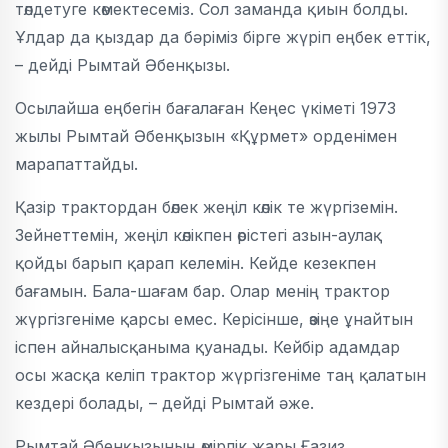
төлдетуге көмектесеміз. Сол заманда қиын болды.
Ұлдар да қыздар да бәріміз бірге жүріп еңбек еттік,
– дейді Рымтай Әбенқызы.
Осылайша еңбегін бағалаған Кеңес үкіметі 1973
жылы Рымтай Әбенқызын «Құрмет» орденімен
марапаттайды.
Қазір трактордан бөлек жеңіл көлік те жүргіземін.
Зейнеттемін, жеңіл көлікпен өрістегі азын-аулақ
қойды барып қарап келемін. Кейде кезекпен
бағамын. Бала-шағам бар. Олар менің трактор
жүргізгеніме қарсы емес. Керісінше, өзіңе ұнайтын
іспен айналысқаныма қуанады. Кейбір адамдар
осы жасқа келіп трактор жүргізгеніме таң қалатын
кездері болады, – дейді Рымтай әже.
Рымтай Әбенқызының өмірлік жары Ғазиз