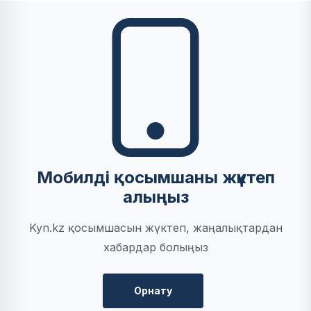
Мобилді қосымшаны жүктеп
алыңыз
Kyn.kz қосымшасын жүктеп, жаңалықтардан
хабардар болыңыз
Орнату