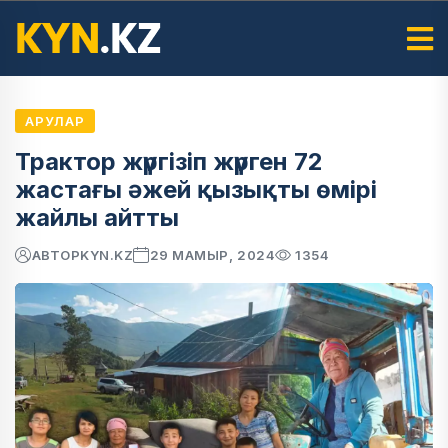
АРУЛАР
Трактор жүргізіп жүрген 72
жастағы әжей қызықты өмірі
жайлы айтты
АВТОР
KYN.KZ
29 МАМЫР, 2024
1354