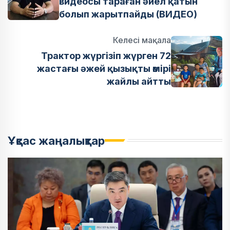
видеосы тараған әйел қатын
болып жарытпайды (ВИДЕО)
Келесі мақала
Трактор жүргізіп жүрген 72
жастағы әжей қызықты өмірі
жайлы айтты
Ұқсас жаңалықтар