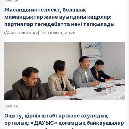
Жасанды интеллект, болашақ
мамандықтар және ауылдағы кадрлар:
партиялар теледебатта нені талқылады
АВТОР
KYN.KZ
6 ТАМЫЗ, 2026
САЯСАТ
Оқыту, өңірлік штабтар және ахуалдық
орталық: «ДАУЫС» қоғамдық байқаушылар