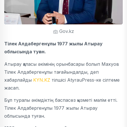
Gov.kz
Тілек Алдабергенұлы 1977 жылы Атырау
облысында туған.
Атырау қаласы әкімінің орынбасары болып Махуов
Тілек Алдабергенұлы тағайындалды, деп
хабарлайды
KYN.KZ
тілшісі AtyrauPress-ке сілтеме
жасап.
Бұл туралы әкімдіктің баспасөз қызметі мәлім етті.
Тілек Алдабергенұлы 1977 жылы Атырау
облысында туған.