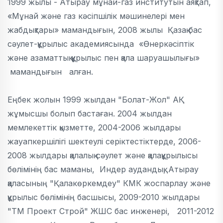
1999 жылы - Атырау мұнай-газ институтын аяқтап,
«Мұнай және газ кәсіпшілік мәшинелері мен
жабдықтары» мамандығын, 2008 жылы Қазақ бас
сәулет-құрылыс академиясында «Өнеркәсіптік
және азаматтық құрылыс пен қала шаруашылығы»
мамандығын алған.
Еңбек жолын 1999 жылдан "Болат-Жол" АҚ
жұмысшы болып бастаған. 2004 жылдан
мемлекеттік қызметте, 2004-2006 жылдары
жауапкершілігі шектеулі серіктестіктерде, 2006-
2008 жылдары қалалық сәулет және қалақұрылысы
бөлімінің бас маманы, Индер аудандық, Атырау
қаласының "Қалакөркемдеу" КМК жоспарлау және
құрылыс бөлімінің басшысы, 2009-2010 жылдары
"ТМ Проект Строй" ЖШС бас инженері, 2011-2012