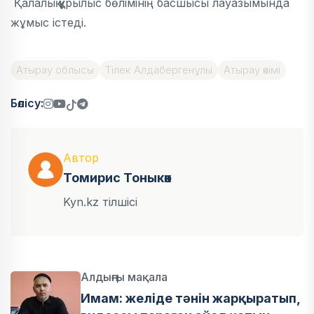
Қалалық құрылыс бөлімінің басшысы лауазымында
жұмыс істеді.
Атырау облысы
Тілек Алдабергенұлы
Атырау әкімі
Бөлісу:
Автор
Томирис Тоныкөк
Kyn.kz тілшісі
Алдыңғы мақала
Имам: желіде тәнін жарқыратып,