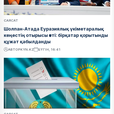
САЯСАТ
Шолпан-Атада Еуразиялық үкіметаралық
кеңестің отырысы өтті: бірқатар қорытынды
құжат қабылданды
АВТОР
KYN.KZ
БҮГІН, 16:41
САЯСАТ