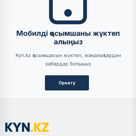
Мобилді қосымшаны жүктеп
алыңыз
Kyn.kz қосымшасын жүктеп, жаңалықтардан
хабардар болыңыз
Орнату