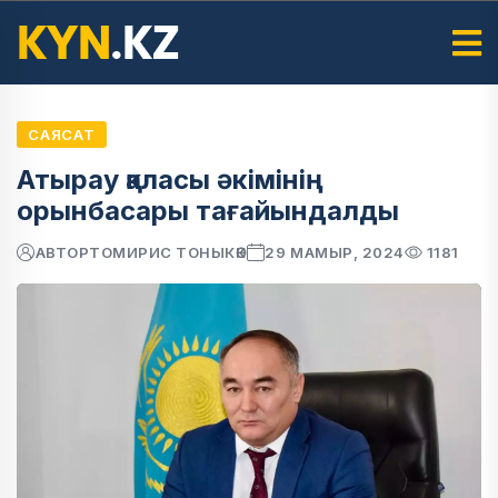
САЯСАТ
Атырау қаласы әкімінің
орынбасары тағайындалды
АВТОР
ТОМИРИС ТОНЫКӨК
29 МАМЫР, 2024
1181