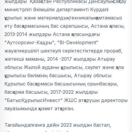
жылдары Қазақстан Республикасы Денсаулық сақтау
министрлігі Әкімшілік департаменті Күрделі
құрылыс және материалдық-техникалық қамтамасыз
ету басқармасының бас сарапшысы, Астана қаласы,
2013-2014 жылдары Астана қаласындағы
"Аутсорсинг-Кадры", "BI-Development"
жауапкершілігі шектеулі серіктестіктерде прораб,
жетекші маманы, 2014 -2017 жылдары Атырау
облысы Жылой ауданы құрылысы, сәулет және қала
құрылысы бөлімінің басшысы, Атырау облысы
Құрылыс басқармасы басшысының орынбасары,
басқарма басшысы, 2017-2022 жылдары
"БатысҚұрылысИнвест" ЖШС атқарушы директоры
лауазымында қызмет атқарған.
Тағайындалғанға дейін 2023 жылдан бастап,