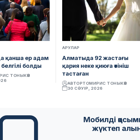
АРУЛАР
а қанша ер адам
Алматыда 92 жастағы
і белгілі болды
қария неке қиюға өтініш
тастаған
РИС ТОНЫКӨК
026
АВТОР
ТОМИРИС ТОНЫКӨК
30 СӘУІР, 2026
Мобилді қосы
жүктеп алы