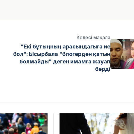
Келесі мақала
"Екі бұтыңның арасындағыға ие
бол": Ысырбала "блогерден қатын
болмайды" деген имамға жауап
берді