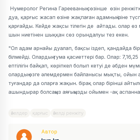
Нумеролог Регина Гарееваның сөзінше өзін ренжітк
дуа, қарғыс жасап өзіне жақпаған адамның ізіне тү
қарғайды. Кейде жақсы тілегін де айтады. олар өз м
шын ниетінен шыққан сөз орындалуы тез екен.
"Ол адам арнайы дуалап, бақсы іздеп, қандайда б
білмейді. Олардың тума қасиеттері бар. Олар: 7,16,2
ептілігін байқап, көріпкел болып кетуі де әбден м
олардың өзге әлемдермен байланысы мықты, ойын а
туғандар да оларға жақын. бірақ олар бірінші айтыл
ашындырар болсаңыз аяғыңызды ойымен -ақ аспаннан
әйелдер
қарғыс
әйелді ренжіту
Автор