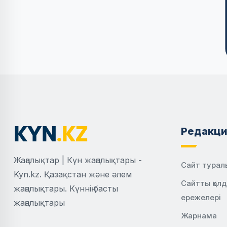
Редакци
Жаңалықтар | Күн жаңалықтары -
Сайт турал
Kyn.kz. Қазақстан және әлем
Сайтты қол
жаңалықтары. Күннің басты
ережелері
жаңалықтары
Жарнама