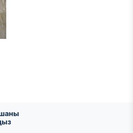
мшаны
ңыз