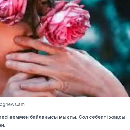
ognews.am
лесі әлеммен байланысы мықты. Сол себепті жақсы
ен.