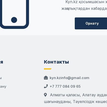
Kyn.kz қосымшасын 
жаңалықтардан хабарда
Орнату
я
Контакты
ы
kyn.kzinfo@gmail.com
дану
+7 777 084 09 65
Алматы қаласы, Алатау аудан
шағынауданы, Тәуелсіздік көшесі