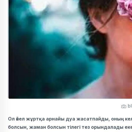
bl
Ол әйел жұртқа арнайы дуа жасатпайды, оның ке
болсын, жаман болсын тілегі тез орындалады ек