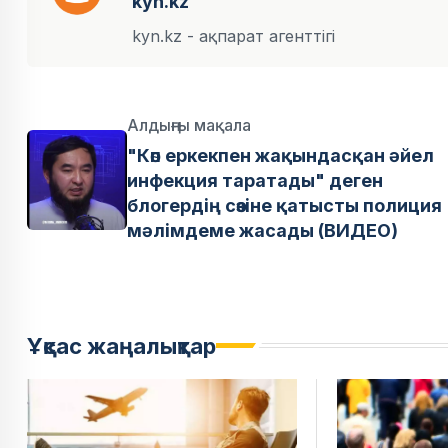
kyn.kz
kyn.kz - ақпарат агенттігі
Алдыңғы мақала
"Көп еркекпен жақындасқан әйел
инфекция таратады" деген
блогердің сөзіне қатысты полиция
мәлімдеме жасады (ВИДЕО)
Ұқсас жаңалықтар