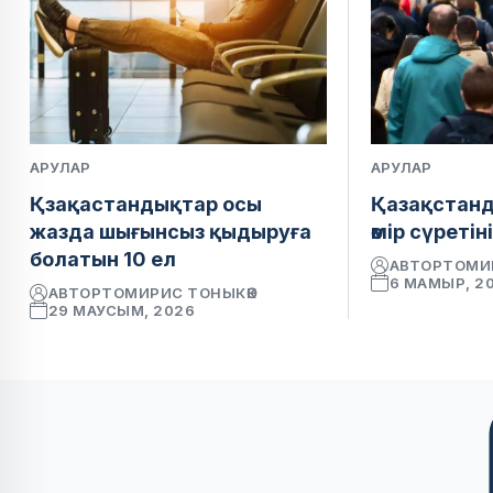
АРУЛАР
АРУЛАР
Қзақастандықтар осы
Қазақстанд
жазда шығынсыз қыдыруға
өмір сүретін
болатын 10 ел
АВТОР
ТОМИ
6 МАМЫР, 2
АВТОР
ТОМИРИС ТОНЫКӨК
29 МАУСЫМ, 2026