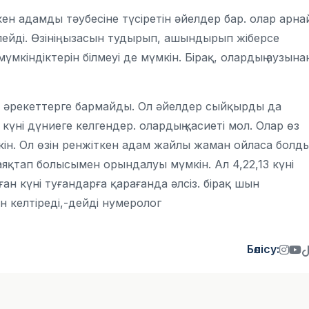
ен адамды тәубесіне түсіретін әйелдер бар. олар арна
спейді. Өзінің ызасын тудырып, ашындырып жіберсе
үмкіндіктерін білмеуі де мүмкін. Бірақ, олардың аузына
ір әрекеттерге бармайды. Ол әйелдер сыйқырды да
5 күні дүниеге келгендер. олардың қасиеті мол. Олар өз
үмкін. Ол өзін ренжіткен адам жайлы жаман ойласа болды
яқтап болысымен орындалуы мүмкін. Ал 4,22,13 күні
ған күні туғандарға қарағанда әлсіз. бірақ шын
 келтіреді,-дейді нумеролог
Бөлісу: