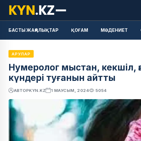
БАСТЫ ЖАҢАЛЫҚТАР
ҚОҒАМ
МӘДЕНИЕТ
АРУЛАР
Нумеролог мыстан, кекшіл, 
күндері туғанын айтты
АВТОР
KYN.KZ
1 МАУСЫМ, 2024
5054