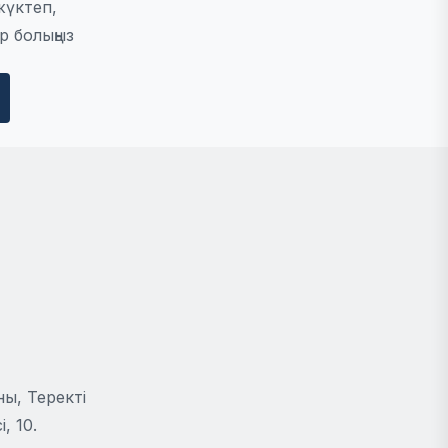
жүктеп,
р болыңыз
ы, Теректі
, 10.