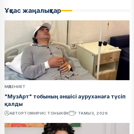
Ұқсас жаңалықтар
МӘДЕНИЕТ
"МузАрт" тобының әншісі ауруханаға түсіп
қалды
АВТОР
ТОМИРИС ТОНЫКӨК
7 ТАМЫЗ, 2026