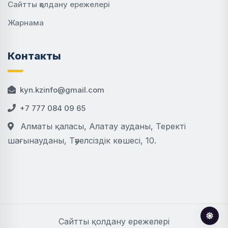
Сайтты қолдану ережелері
Жарнама
Контакты
kyn.kzinfo@gmail.com
+7 777 084 09 65
Алматы қаласы, Алатау ауданы, Теректі
шағынауданы, Тәуелсіздік көшесі, 10.
Сайтты қолдану ережелері