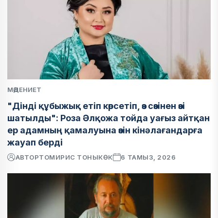
МӘДЕНИЕТ
"Дінді құбыжық етіп көрсетіп, өз сөзінен өзі
шатылды": Роза Әлқожа тойда уағыз айтқан
ер адамның қамалуына өзін кінәлағандарға
жауап берді
АВТОР
ТОМИРИС ТОНЫКӨК
6 ТАМЫЗ, 2026