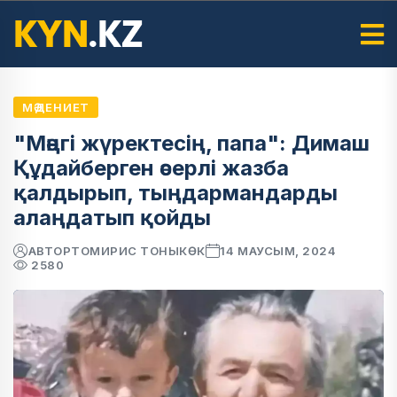
МӘДЕНИЕТ
"Мәңгі жүректесің, папа": Димаш
Құдайберген әсерлі жазба
қалдырып, тыңдармандарды
алаңдатып қойды
АВТОР
ТОМИРИС ТОНЫКӨК
14 МАУСЫМ, 2024
2580