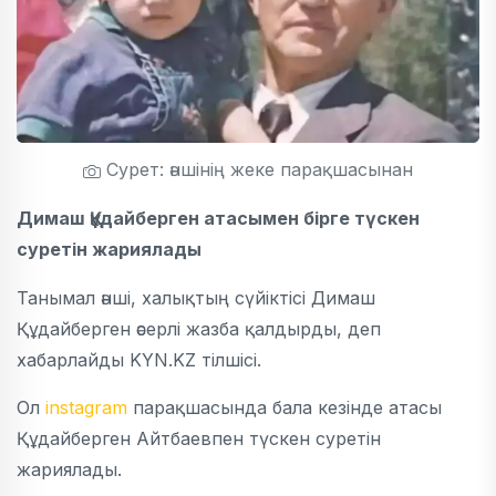
Сурет: әншінің жеке парақшасынан
Димаш Құдайберген атасымен бірге түскен
суретін жариялады
Танымал әнші, халықтың сүйіктісі Димаш
Құдайберген әсерлі жазба қалдырды, деп
хабарлайды KYN.KZ тілшісі.
Ол
instagram
парақшасында бала кезінде атасы
Құдайберген Айтбаевпен түскен суретін
жариялады.