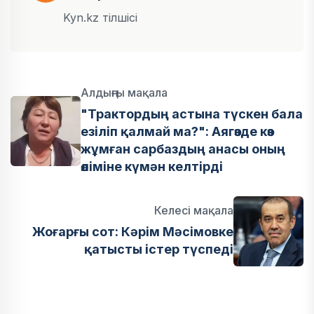
Kyn.kz тілшісі
Алдыңғы мақала
"Трактордың астына түскен бала
езіліп қалмай ма?": Аягөзде көз
жұмған сарбаздың анасы оның
өліміне күмән келтірді
Келесі мақала
Жоғарғы сот: Кәрім Мәсімовке
қатысты істер түспеді