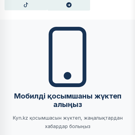
Мобилді қосымшаны жүктеп
алыңыз
Kyn.kz қосымшасын жүктеп, жаңалықтардан
хабардар болыңыз