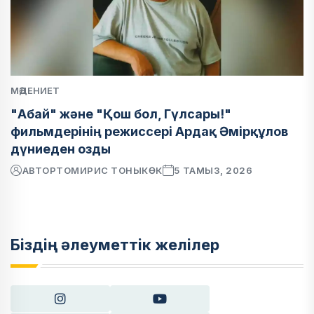
МӘДЕНИЕТ
"Абай" және "Қош бол, Гүлсары!"
фильмдерінің режиссері Ардақ Әмірқұлов
дүниеден озды
АВТОР
ТОМИРИС ТОНЫКӨК
5 ТАМЫЗ, 2026
Біздің әлеуметтік желілер