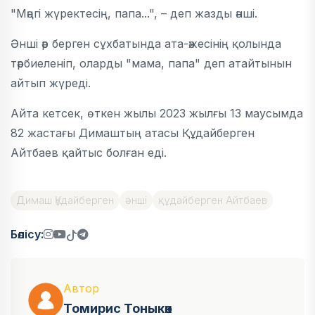
"Мәңгі жүректесің, папа...", – деп жазды әнші.
Әнші әр берген сұхбатында ата-әжесінің қолында
тәрбиеленіп, оларды "мама, папа" деп атайтынын
айтып жүреді.
Айта кетсек, өткен жылы 2023 жылғы 13 маусымда
82 жастағы Димаштың атасы Құдайберген
Айтбаев қайтыс болған еді.
Димаш Құдайберген
әнші
құдайберген Айтбаев
Бөлісу:
Автор
Томирис Тоныкөк