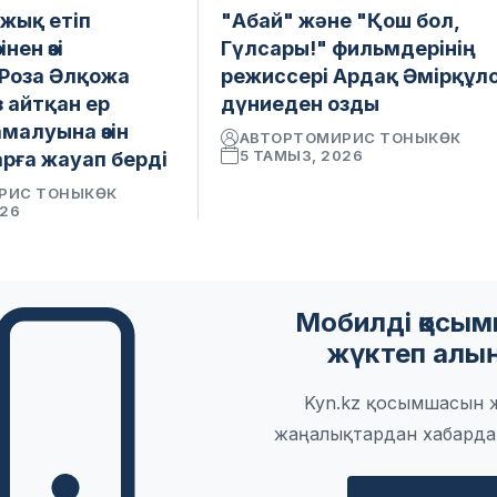
ыжық етіп
"Абай" және "Қош бол,
зінен өзі
Гүлсары!" фильмдерінің
Роза Әлқожа
режиссері Ардақ Әмірқұл
 айтқан ер
дүниеден озды
малуына өзін
АВТОР
ТОМИРИС ТОНЫКӨК
5 ТАМЫЗ, 2026
рға жауап берді
РИС ТОНЫКӨК
026
Мобилді қосы
жүктеп алы
Kyn.kz қосымшасын 
жаңалықтардан хабарда