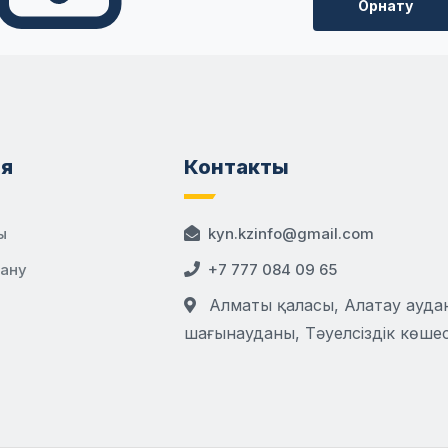
Орнату
я
Контакты
ы
kyn.kzinfo@gmail.com
дану
+7 777 084 09 65
Алматы қаласы, Алатау аудан
шағынауданы, Тәуелсіздік көшесі