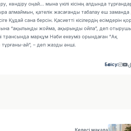
у, көндіру оңай… мына үкілі кісінің алдында тұрғанда
ғыра алмаймын, қателік жасағанды табалау еш заманда
іге Құдай сана берсін. Қасиетті кісілердің есімдерін қо
сына “ақылыңды жойма, ақырыңды ойла”, деп отыруш
нші трансында марқұм Нәби екеуміз орындаған “Ақ
 тұрғаны-ай”, – деп жазды әнші.
Бөлісу:
Келесі мақала