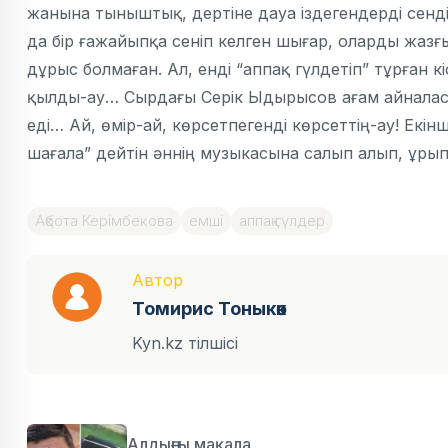
жанына тыныштық, дертіне дауа іздегендерді сендір
да бір ғажайыпқа сеніп келген шығар, оларды жаз
дұрыс болмаған. Ал, енді “аппақ гүлдетіп” тұрған кіс
қылды-ау… Сырдағы Серік Ыдырысов ағам айнала
еді… Ай, өмір-ай, көрсетпегенді көрсеттің-ау! Екі
шағала” дейтін әннің музыкасына салып алып, ұрып
Ақбота Керімбекова
емші
аппақ гүлдер
Автор
Томирис Тоныкөк
Kyn.kz тілшісі
Алдыңғы мақала