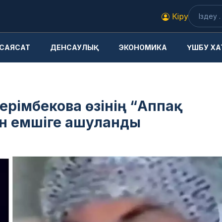
Кіру
САЯСАТ
ДЕНСАУЛЫҚ
ЭКОНОМИКА
ҮШБУ ХА
Керімбекова өзінің “Аппақ
ен емшіге ашуланды
3