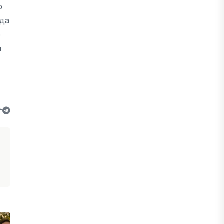
р
 да
р
ы