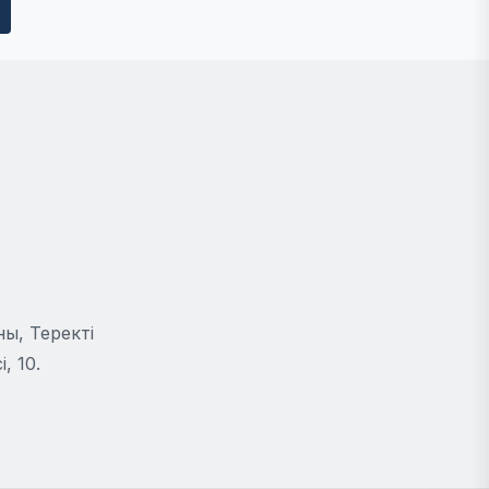
ы, Теректі
, 10.