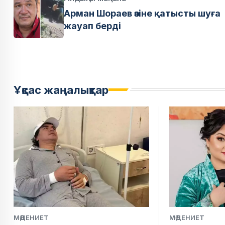
Арман Шораев өзіне қатысты шуға
жауап берді
Ұқсас жаңалықтар
МӘДЕНИЕТ
МӘДЕНИЕТ