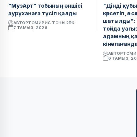
"МузАрт" тобының әншісі
"Дінді құб
ауруханаға түсіп қалды
көрсетіп, өз сө
шатылды": 
АВТОР
ТОМИРИС ТОНЫКӨК
7 ТАМЫЗ, 2026
тойда уағыз
адамның қа
кінәлағанда
АВТОР
ТОМИ
6 ТАМЫЗ, 2