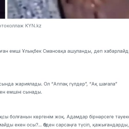
отоколлаж KYN.kz
лаған емші Ұлықбек Смановқа ашуланды, деп хабарлай
асында жариялады. Ол “Аппақ гүлдер”, “Ақ шағала”
ен емшіні сынады.
сы болғанын көргенім жоқ. Адамдар бірнәрсеге тәуек
майды екен осы?... Әбден сарсаңға түсіп, қажығандарды,