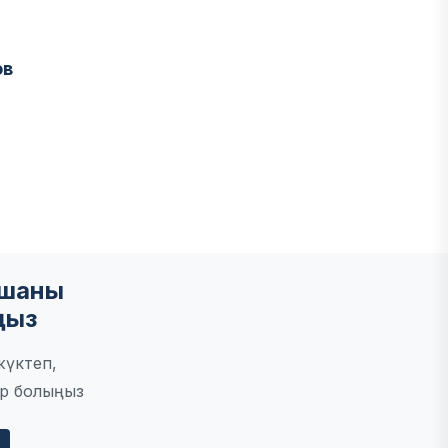
ов
мшаны
ңыз
жүктеп,
р болыңыз