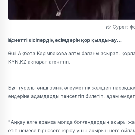
Сурет: ф
Қасиетті кісілердің есімдерін қор қылды-ау…
Әнші Ақбота Керімбекова алты баланы асырап, қор
KYN.KZ ақпарат агенттігі.
Бұл туралы әнші өзінің әлеуметтік желідегі парақш
әндеріне адамдарды теңселтіп билетіп, адам емдег
"Аңқау елге арамза молда болғандардың ақыры жақ
етіп немесе бірнәсеге кірісу үшін ақырын неге ойла