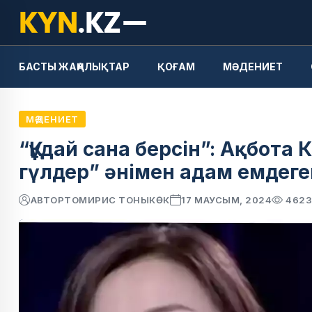
БАСТЫ ЖАҢАЛЫҚТАР
ҚОҒАМ
МӘДЕНИЕТ
МӘДЕНИЕТ
“Құдай сана берсін”: Ақбота 
гүлдер” әнімен адам емдег
АВТОР
ТОМИРИС ТОНЫКӨК
17 МАУСЫМ, 2024
462