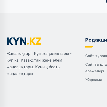
Редакци
Жаңалықтар | Күн жаңалықтары -
Сайт турал
Kyn.kz. Қазақстан және әлем
Сайтты қол
жаңалықтары. Күннің басты
ережелері
жаңалықтары
Жарнама