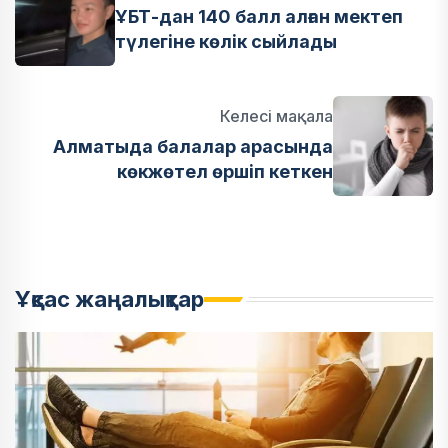
ҰБТ-дан 140 балл алған мектеп
түлегіне көлік сыйлады
Келесі мақала
Алматыда балалар арасында
көкжөтел өршіп кеткен
Ұқсас жаңалықтар