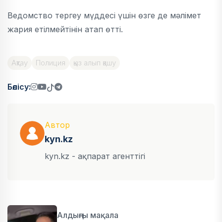
Ведомство тергеу мүддесі үшін өзге де мәлімет
жария етілмейтінін атап өтті.
Ақтау
Полиция
қыз алып қашу
Бөлісу:
Автор
kyn.kz
kyn.kz - ақпарат агенттігі
Алдыңғы мақала