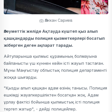
Әлихан Сариев
Әлеуметтік желіде Ақтауда күштеп қыз алып
қашқандарды полиция қызметкерлері босатып
жіберген деген ақпарат тарады.
Айтуларынша қылмыс құрамының болмауына
байланысты үш күннен кейін істі жауып тастаған.
Мұны Маңғыстау облыстық полиция департаменті
жоққа шығарды.
"Қызды алып қашқан адам өзінің танысы. Полиция
ешкімді жауапкершіліктен босатқан жоқ. Адам
ұрлау фактісі бойынша қылмыстық істі полиция
тергеп жатыр", - дейді полицейлер.