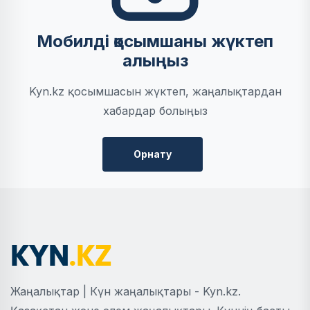
Мобилді қосымшаны жүктеп
алыңыз
Kyn.kz қосымшасын жүктеп, жаңалықтардан
хабардар болыңыз
Орнату
Жаңалықтар | Күн жаңалықтары - Kyn.kz.