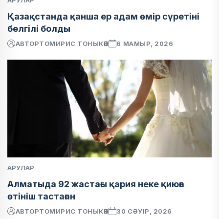
АРУЛАР
Қазақстанда қанша ер адам өмір сүретіні
белгілі болды
АВТОР
ТОМИРИС ТОНЫКӨК
6 МАМЫР, 2026
АРУЛАР
Алматыда 92 жастағы қария неке қиюға
өтініш тастаған
АВТОР
ТОМИРИС ТОНЫКӨК
30 СӘУІР, 2026