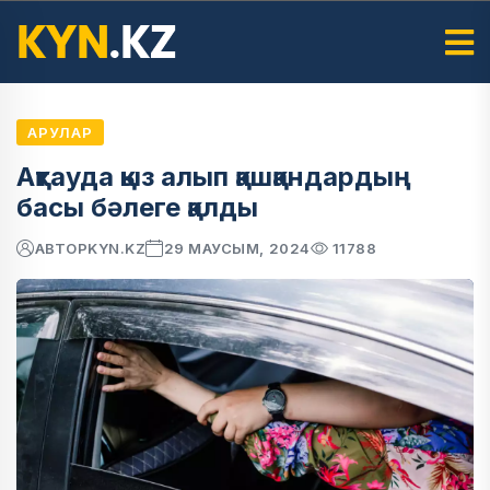
АРУЛАР
Ақтауда қыз алып қашқандардың
басы бәлеге қалды
АВТОР
KYN.KZ
29 МАУСЫМ, 2024
11788