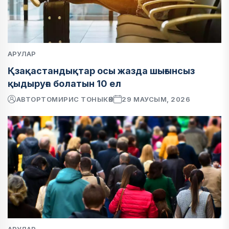
АРУЛАР
Қзақастандықтар осы жазда шығынсыз
қыдыруға болатын 10 ел
АВТОР
ТОМИРИС ТОНЫКӨК
29 МАУСЫМ, 2026