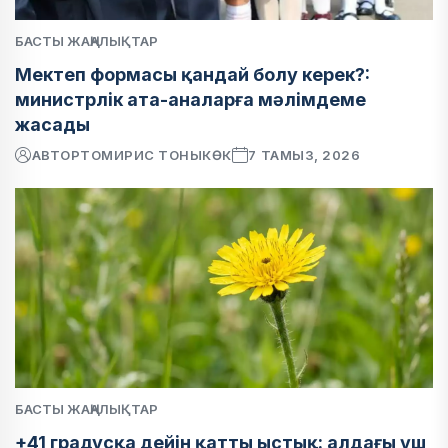
БАСТЫ ЖАҢАЛЫҚТАР
Мектеп формасы қандай болу керек?:
министрлік ата-аналарға мәлімдеме
жасады
АВТОР
ТОМИРИС ТОНЫКӨК
7 ТАМЫЗ, 2026
БАСТЫ ЖАҢАЛЫҚТАР
+41 градусқа дейін қатты ыстық: алдағы үш