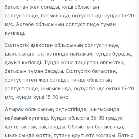
батыстан жел соғады, күші облыстың
солтүстігінде, батысында, оңтүстігінде күндіз 15-20
м/с. Ақтөбе облысының солтүстігінде тұман
күтіледі.
Солтүстік Қазақстан облысының солтүстігінде,
шығысында, оңтүстігінде найзағай, күндіз бұршақ,
дауыл күтіледі. Түнде және таңертең облыстың
батысын тұман басады. Солтүстік-батыстан,
солтүстіктен жел соғады, түнде облыстың
солтүстігінде, шығысында, оңтүстігінде екпіні 15-20
м/с, күндіз күші 15-20 м/с.
Атырау облысының оңтүстігінде, шығысында
найзағай күтіледі. Күндіз облыста 35-38 градус
қатты ыстық сақталады. Облыстың батысында,
шығысында өрттің тұтану қаупі өте жоғары. Батыс