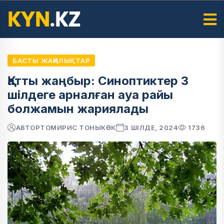
БАСТЫ ЖАҢАЛЫҚТАР
Қатты жаңбыр: Синоптиктер 3
шілдеге арналған ауа райы
болжамын жариялады
АВТОР
ТОМИРИС ТОНЫКӨК
3 ШІЛДЕ, 2024
1736