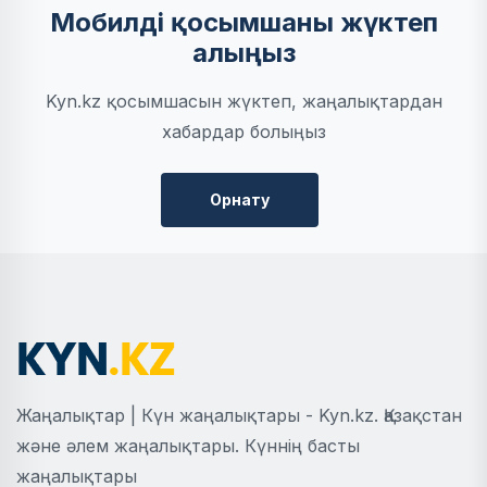
Мобилді қосымшаны жүктеп
алыңыз
Kyn.kz қосымшасын жүктеп, жаңалықтардан
хабардар болыңыз
Орнату
Жаңалықтар | Күн жаңалықтары - Kyn.kz. Қазақстан
және әлем жаңалықтары. Күннің басты
жаңалықтары