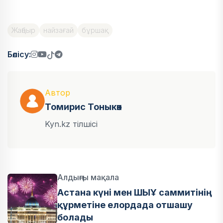
Жаңбыр
найзағай
бұршақ
Бөлісу:
Автор
Томирис Тоныкөк
Kyn.kz тілшісі
Алдыңғы мақала
Астана күні мен ШЫҰ саммитінің
құрметіне елордада отшашу
болады