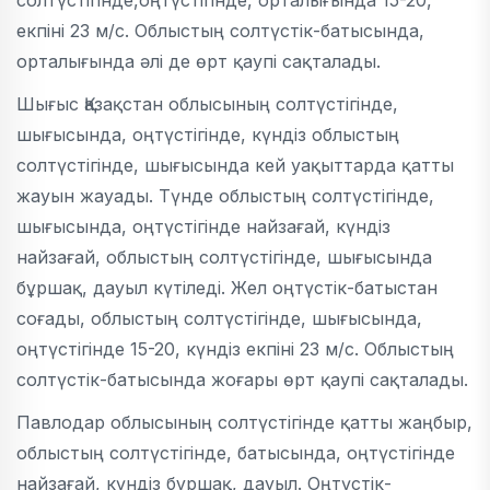
солтүстігінде,оңтүстігінде, орталығында 15-20,
екпіні 23 м/с. Облыстың солтүстік-батысында,
орталығында әлі де өрт қаупі сақталады.
Шығыс Қазақстан облысының солтүстігінде,
шығысында, оңтүстігінде, күндіз облыстың
солтүстігінде, шығысында кей уақыттарда қатты
жауын жауады. Түнде облыстың солтүстігінде,
шығысында, оңтүстігінде найзағай, күндіз
найзағай, облыстың солтүстігінде, шығысында
бұршақ, дауыл күтіледі. Жел оңтүстік-батыстан
соғады, облыстың солтүстігінде, шығысында,
оңтүстігінде 15-20, күндіз екпіні 23 м/с. Облыстың
солтүстік-батысында жоғары өрт қаупі сақталады.
Павлодар облысының солтүстігінде қатты жаңбыр,
облыстың солтүстігінде, батысында, оңтүстігінде
найзағай, күндіз бұршақ, дауыл. Оңтүстік-