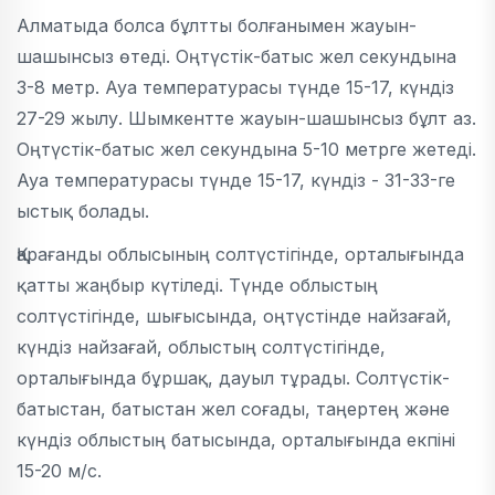
Алматыда болса бұлтты болғанымен жауын-
шашынсыз өтеді. Оңтүстік-батыс жел секундына
3-8 метр. Ауа температурасы түнде 15-17, күндіз
27-29 жылу. Шымкентте жауын-шашынсыз бұлт аз.
Оңтүстік-батыс жел секундына 5-10 метрге жетеді.
Ауа температурасы түнде 15-17, күндіз - 31-33-ге
ыстық болады.
Қарағанды облысының солтүстігінде, орталығында
қатты жаңбыр күтіледі. Түнде облыстың
солтүстігінде, шығысында, оңтүстінде найзағай,
күндіз найзағай, облыстың солтүстігінде,
орталығында бұршақ, дауыл тұрады. Солтүстік-
батыстан, батыстан жел соғады, таңертең және
күндіз облыстың батысында, орталығында екпіні
15-20 м/с.