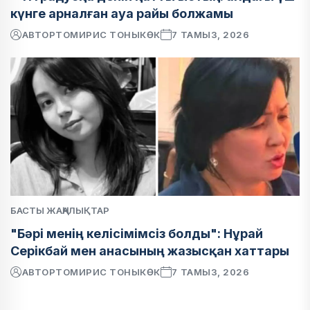
күнге арналған ауа райы болжамы
АВТОР
ТОМИРИС ТОНЫКӨК
7 ТАМЫЗ, 2026
БАСТЫ ЖАҢАЛЫҚТАР
"Бәрі менің келісімімсіз болды": Нұрай
Серікбай мен анасының жазысқан хаттары
АВТОР
ТОМИРИС ТОНЫКӨК
7 ТАМЫЗ, 2026