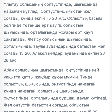
Ұлытау облысының солтүстігінде, шығысында
найзағай күтіледі. Солтүстік-шығыстан жел
соғады, күндіз екпіні 15-20 м/с. Облыстың басым
бөлігінде төтенше өрт қауіпі, облыстың
шығысында, орталығында жоғары өрт қаупі
сақталады. Жетісу облысының шығысында,
орталығында, таулы аудандарында батыстан жел
соғады 15-20, Алакөл көлдері ауданында екпіні 23-
28 м/с.
Абай облысының шығысында, оңтүстігінде кей
уақытта қатты жаңбыр құюы мүмкін. Түнде
облыстың шығысында, оңтүстігінде найзағай,
күндіз найзағай, облыстың шығысында,
оңтүстігінде, орталығында бұршақ, дауыл күтіледі.
Жел оңтүстік-батыстан соғады, облыстың