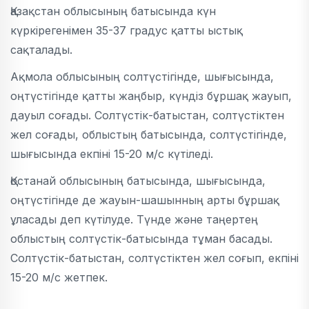
Қазақстан облысының батысында күн
күркірегенімен 35-37 градус қатты ыстық
сақталады.
Ақмола облысының солтүстігінде, шығысында,
оңтүстігінде қатты жаңбыр, күндіз бұршақ жауып,
дауыл соғады. Солтүстік-батыстан, солтүстіктен
жел соғады, облыстың батысында, солтүстігінде,
шығысында екпіні 15-20 м/с күтіледі.
Қостанай облысының батысында, шығысында,
оңтүстігінде де жауын-шашынның арты бұршақ
ұласады деп күтілуде. Түнде және таңертең
облыстың солтүстік-батысында тұман басады.
Солтүстік-батыстан, солтүстіктен жел соғып, екпіні
15-20 м/с жетпек.