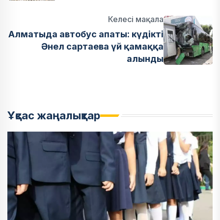
Келесі мақала
Алматыда автобус апаты: күдікті
Әнел сартаева үй қамаққа
алынды
Ұқсас жаңалықтар