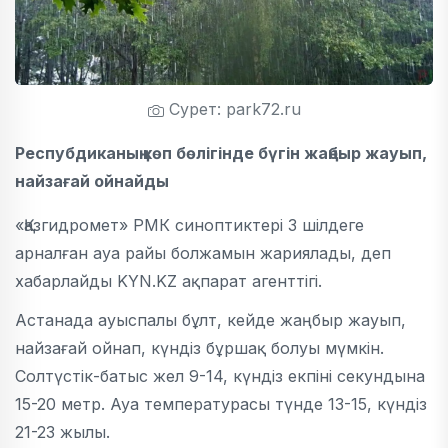
Сурет: park72.ru
Респубдиканың көп бөлігінде бүгін жаңбыр жауып,
найзағай ойнайды
«Қазгидромет» РМК синоптиктері 3 шілдеге
арналған ауа райы болжамын жариялады, деп
хабарлайды KYN.KZ ақпарат агенттігі.
Астанада ауыспалы бұлт, кейде жаңбыр жауып,
найзағай ойнап, күндіз бұршақ болуы мүмкін.
Солтүстік-батыс жел 9-14, күндіз екпіні секундына
15-20 метр. Ауа температурасы түнде 13-15, күндіз
21-23 жылы.