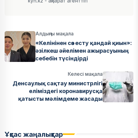
kyn.kz - ақпарат агенттігі
Алдыңғы мақала
«Келінінен сөз есту қандай қиын»:
әзілкеш әйелімен ажырасуының
себебін түсіндірді
Келесі мақала
Денсаулық сақтау министрлігі
еліміздегі коронавирусқа
қатысты мәлімдеме жасады
Ұқсас жаңалықтар