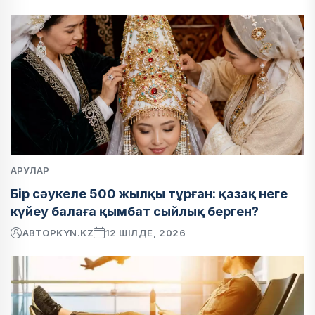
АРУЛАР
Бір сәукеле 500 жылқы тұрған: қазақ неге
күйеу балаға қымбат сыйлық берген?
АВТОР
KYN.KZ
12 ШІЛДЕ, 2026