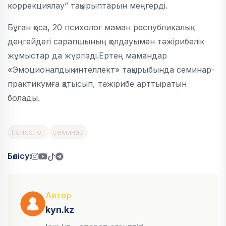
коррекциялау” тақырыптарын меңгерді.
Бұған қоса, 20 психолог маман республикалық
деңгейдегі сарапшының қолдауымен тәжірибелік
жұмыстар да жүргізді.Ертең мамандар
«Эмоционалдық интеллект» тақырыбында семинар-
практикумға қатысып, тәжірибе арттыратын
болады.
психолог
семинар
Бөлісу:
Автор
kyn.kz