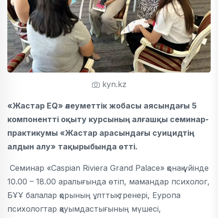
kyn.kz
«Жастар EQ» әлеуметтік жобасы аясындағы 5
компонентті оқыту курсының алғашқы семинар-
практикумы «Жастар арасындағы суицидтің
алдын алу» тақырыбында өтті.
Семинар «Caspian Riviera Grand Palace» қонақ үйінде
10.00 – 18.00 аралығында өтіп, мамандар психолог,
БҰҰ балалар қорының ұлттық тренері, Еуропа
психологтар қауымдастығының мүшесі,