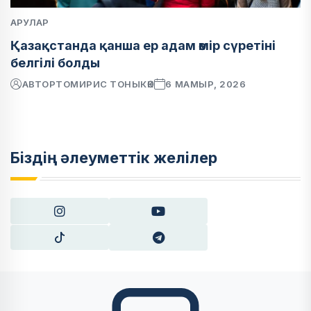
АРУЛАР
Қазақстанда қанша ер адам өмір сүретіні
белгілі болды
АВТОР
ТОМИРИС ТОНЫКӨК
6 МАМЫР, 2026
Біздің әлеуметтік желілер