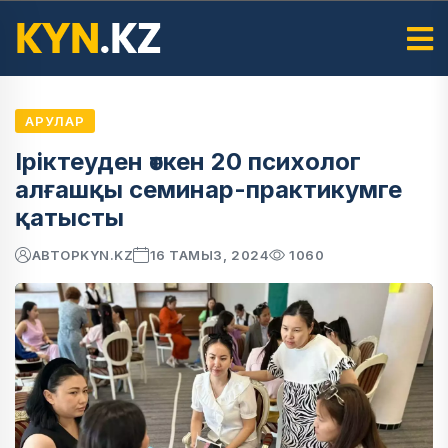
АРУЛАР
Іріктеуден өткен 20 психолог
алғашқы семинар-практикумге
қатысты
АВТОР
KYN.KZ
16 ТАМЫЗ, 2024
1060