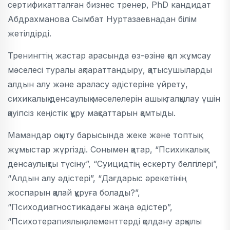
сертификатталған бизнес тренер, PhD кандидат
Абдрахманова Сымбат Нуртазаевнадан білім
жетілдірді.
Тренингтің жастар арасында өз-өзіне қол жұмсау
мәселесі туралы ақпараттандыру, қатысушыларды
алдын алу және араласу әдістеріне үйрету,
сихикалық денсаулық мәселелерін ашық талқылау үшін
қауіпсіз кеңістік құру мақсаттарын қамтыды.
Мамандар оқыту барысында жеке және топтық
жұмыстар жүргізді. Сонымен қатар, “Психикалық
денсаулықты түсіну”, “Суицидтің ескерту белгілері”,
“Алдын алу әдістері”, “Дағдарыс әрекетінің
жоспарын қалай құруға болады?”,
“Психодиагностикадағы жаңа әдістер”,
“Психотерапиялық элементтерді қолдану арқылы