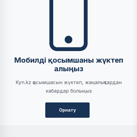
Мобилді қосымшаны жүктеп
алыңыз
Kyn.kz қосымшасын жүктеп, жаңалықтардан
хабардар болыңыз
Орнату