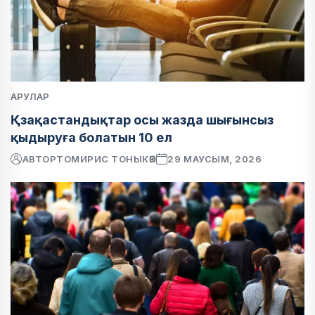
АРУЛАР
Қзақастандықтар осы жазда шығынсыз
қыдыруға болатын 10 ел
АВТОР
ТОМИРИС ТОНЫКӨК
29 МАУСЫМ, 2026