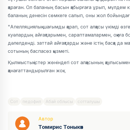
қараған. Ол баланың басын қабырғаға ұрып, мүлдем 
баланың денесін сөмкеге салып, оны жол бойындағ
"Апелляциялық шағымды қарап, сот алқасы үкімді өзг
куәлардың айғақтарымен, сараптамалармен, оқиға б
дәлелденді. заттай айғақтарды және істің басқа да
сотының баспасөз қызметі.
Қылмыстық істер жөніндегі сот алқасының қаулысыме
қанағаттандырылған жоқ.
Сот
педофил
Абай облысы
сотталушы
Автор
Томирис Тоныкөк