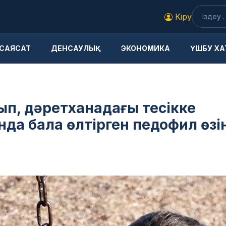
Кіру
САЯСАТ
ДЕНСАУЛЫҚ
ЭКОНОМИКА
ҮШБУ ХА
ып, дәретханадағы тесікке
нда бала өлтірген педофил өзі