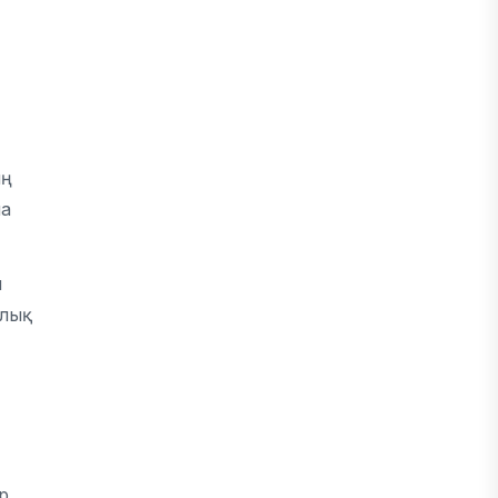
ың
ша
н
лық
р