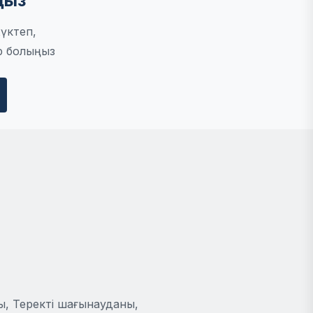
ңыз
үктеп,
р болыңыз
ы, Теректі шағынауданы,