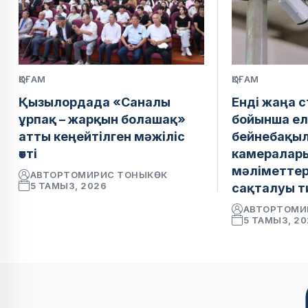
ҚОҒАМ
ҚОҒАМ
Қызылордада «Саналы
Енді жаңа 
ұрпақ – жарқын болашақ»
бойынша ел
атты кеңейтілген мәжіліс
бейнебақы
өтті
камералар
мәліметтер 
АВТОР
ТОМИРИС ТОНЫКӨК
5 ТАМЫЗ, 2026
сақталуы т
АВТОР
ТОМИ
5 ТАМЫЗ, 2