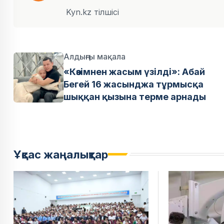
Kyn.kz тілшісі
Алдыңғы мақала
«Көзімнен жасым үзілді»: Абай
Бегей 16 жасынджа тұрмысқа
шыққан қызына терме арнады
Ұқсас жаңалықтар