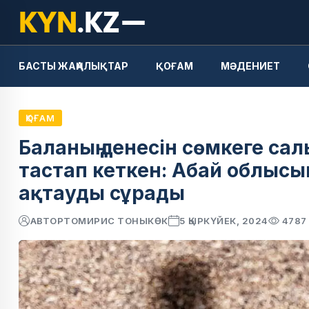
БАСТЫ ЖАҢАЛЫҚТАР
ҚОҒАМ
МӘДЕНИЕТ
ҚОҒАМ
Баланың денесін сөмкеге сал
тастап кеткен: Абай облысы
ақтауды сұрады
АВТОР
ТОМИРИС ТОНЫКӨК
5 ҚЫРКҮЙЕК, 2024
4787