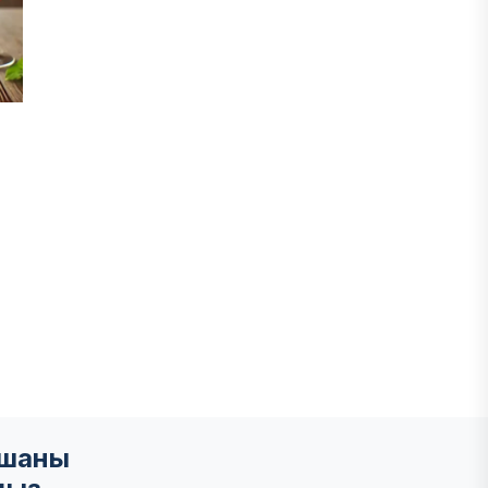
мшаны