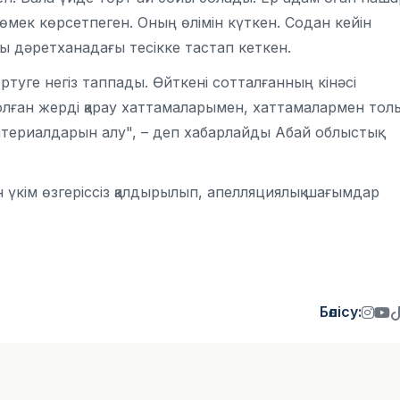
көмек көрсетпеген. Оның өлімін күткен. Содан кейін
ы дәретханадағы тесікке тастап кеткен.
ертуге негіз таппады. Өйткені сотталғанның кінәсі
олған жерді қарау хаттамаларымен, хаттамалармен толы
 материалдарын алу", – деп хабарлайды Абай облыстық
н үкім өзгеріссіз қалдырылып, апелляциялық шағымдар
Бөлісу: