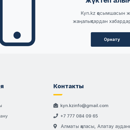
жүктеп алы
Kyn.kz қосымшасын ж
жаңалықтардан хабарда
Орнату
я
Контакты
ы
kyn.kzinfo@gmail.com
дану
+7 777 084 09 65
Алматы қаласы, Алатау аудан