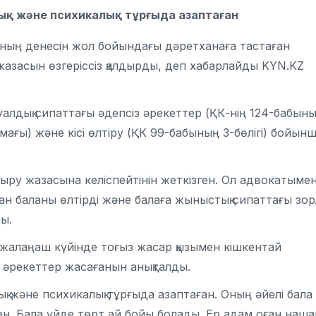
алық және психикалық тұрғыда азаптаған
оның денесін жол бойындағы дәретханаға тастаған
азасын өзгеріссіз қалдырды, деп хабарлайды KYN.KZ
уалдық сипаттағы әдепсіз әрекеттер (ҚК-нің 124-бабын
армағы) және кісі өлтіру (ҚК 99-бабының 3-бөлігі) бойын
ыру жазасына келіспейтінін жеткізген. Ол адвокатыме
ған баланы өлтірді және балаға жыныстық сипаттағы зор
ы.
 жалаңаш күйінде тоғыз жасар қызымен кішкентай
 әрекеттер жасағанын анықталды.
қ және психикалық тұрғыда азаптаған. Оның әйелі бала
кен. Бала үйде төрт ай бойы болады. Ер адам оған наша