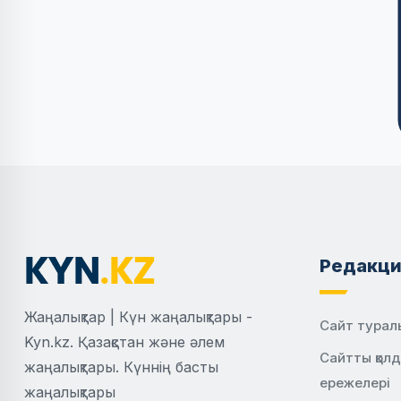
Редакци
Жаңалықтар | Күн жаңалықтары -
Сайт турал
Kyn.kz. Қазақстан және әлем
Сайтты қол
жаңалықтары. Күннің басты
ережелері
жаңалықтары