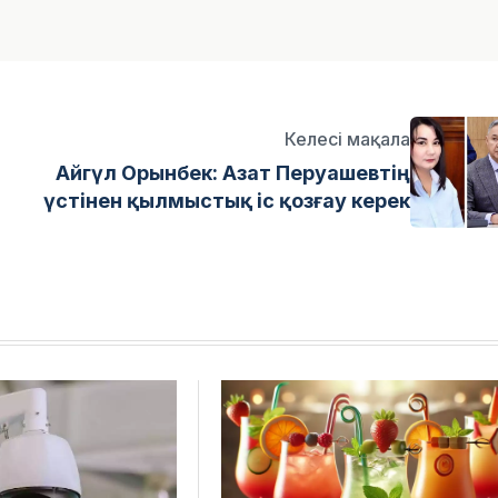
Келесі мақала
Айгүл Орынбек: Азат Перуашевтің
үстінен қылмыстық іс қозғау керек