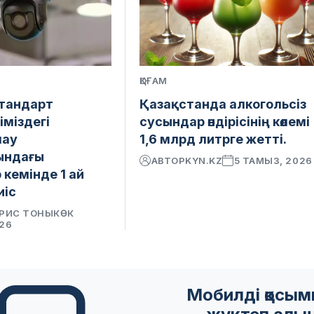
ҚОҒАМ
стандарт
Қазақстанда алкогольсіз
іміздегі
сусындар өндірісінің көлемі
лау
1,6 млрд литрге жетті.
ындағы
АВТОР
KYN.KZ
5 ТАМЫЗ, 2026
кемінде 1 ай
иіс
РИС ТОНЫКӨК
026
Мобилді қосы