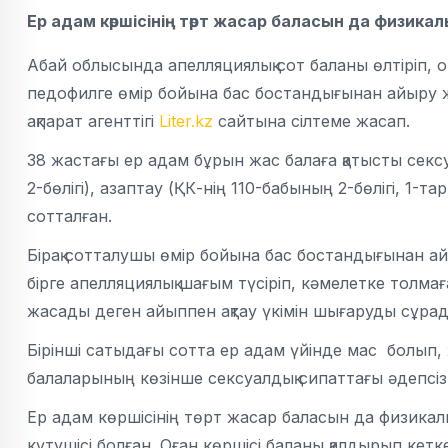
Ер адам көршісінің төрт жасар баласын да физик
Абай облысында апелляциялық сот баланы өлтіріп, 
педофилге өмір бойына бас бостандығынан айыру ж
ақпарат агенттігі
Liter.kz
сайтына сілтеме жасап.
38 жастағы ер адам бұрын жас балаға қатысты секс
2-бөлігі), азаптау (ҚК-нің 110-бабының 2-бөлігі, 1-т
сотталған.
Бірақ сотталушы өмір бойына бас бостандығынан ай
бірге апелляциялық шағым түсіріп, кәмелетке толма
жасады деген айыппен ақтау үкімін шығаруды сұрад
Бірінші сатыдағы сотта ер адам үйінде мас болып,
балаларының көзінше сексуалдық сипаттағы әдепсіз
Ер адам көршісінің төрт жасар баласын да физикалы
күтушісі болған. Оған көршісі баланы қалдырып кет