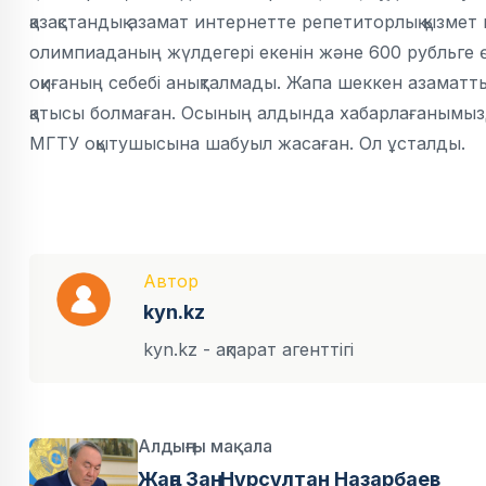
қазақстандық азамат интернетте репетиторлық қызме
олимпиаданың жүлдегері екенін және 600 рубльге өз
оқиғаның себебі анықталмады. Жапа шеккен азамат
қатысы болмаған. Осының алдында хабарлағанымызд
МГТУ оқытушысына шабуыл жасаған. Ол ұсталды.
Автор
kyn.kz
kyn.kz - ақпарат агенттігі
Алдыңғы мақала
Жаңа Заң: Нұрсұлтан Назарбаев