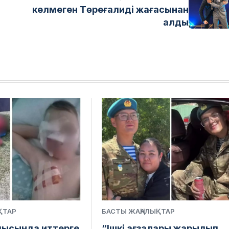
келмеген Төреғалиді жағасынан
алды
ҚТАР
БАСТЫ ЖАҢАЛЫҚТАР
ысында иттерге
“Ішкі ағзалары жарылып,