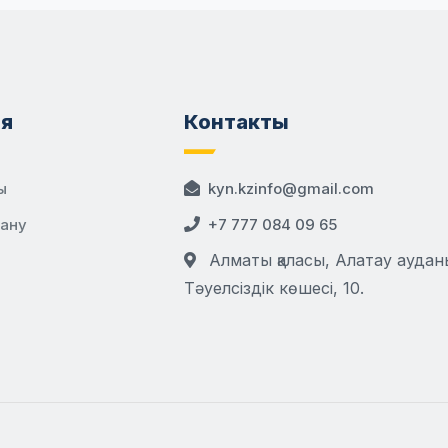
я
Контакты
ы
kyn.kzinfo@gmail.com
дану
+7 777 084 09 65
Алматы қаласы, Алатау аудан
Тәуелсіздік көшесі, 10.