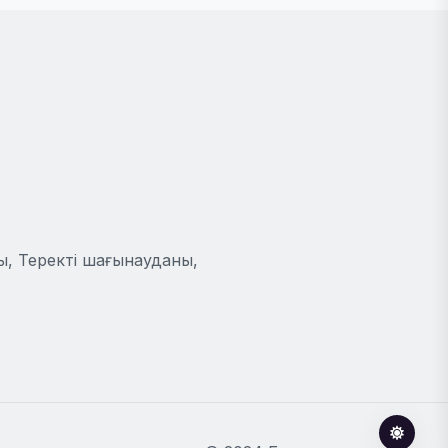
ы, Теректі шағынауданы,