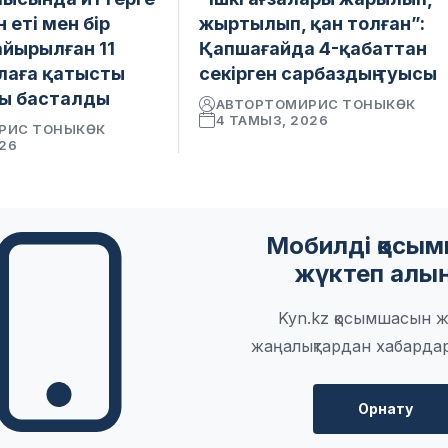
 еті мен бір
жыртылып, қан толған”:
айырылған 11
Қапшағайда 4-қабаттан
лаға қатысты
секірген сарбаздың туысы
ы басталды
АВТОР
ТОМИРИС ТОНЫКӨК
4 ТАМЫЗ, 2026
РИС ТОНЫКӨК
026
Мобилді қосы
жүктеп алы
Kyn.kz қосымшасын ж
жаңалықтардан хабарда
Орнату