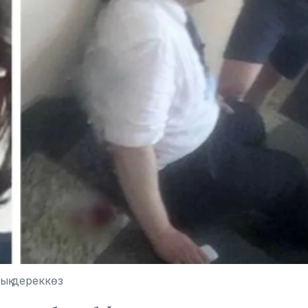
қ дереккөз