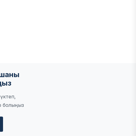
мшаны
ңыз
үктеп,
р болыңыз