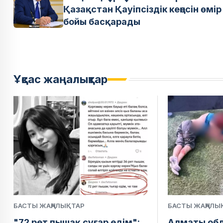
Қазақстан Қауіпсіздік кеңесін өмір
бойы басқарады
Ұқсас жаңалықтар
БАСТЫ ЖАҢАЛЫҚТАР
БАСТЫ ЖАҢАЛЫ
"72 рет пышақ сұғар едім":
Алматы обл