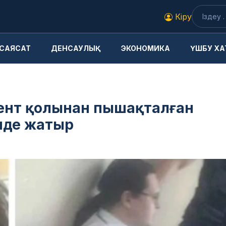
Кіру
САЯСАТ
ДЕНСАУЛЫҚ
ЭКОНОМИКА
ҮШБУ ХА
дент қолынан пышақталған
нде жатыр