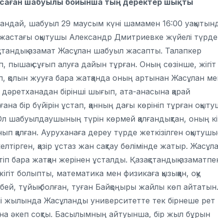
асаған шабуылы бойынша тың деректер шықты
лғандай, шабуыл 29 маусым күні шамамен 16:00 уақытын
28 жастағы оқытушы Александр Дмитриевке жүйелі түрде
азақстандық азамат Жасұлан шабуыл жасапты. Талапкер
 пышақ сұғып алуға дайын тұрған. Оның сөзінше, жігіт
ып, қолын жууға бара жатқанда оның артынан Жасұлан ме
ол дәретханадан бірінші шығып, ата-анасына қарай
на бір бүйірін ұстап, қанның дағы көрініп тұрған оқыт
Ол шабуылдаушының түрін көрмей қалғандықтан, оның к
ып қалған. Ауруханаға дереу түрде жеткізілген оқытушы
лтірген, қазір ұстаз жан сақтау бөлімінде жатыр. Жасұл
іп бара жатқан жерінен ұсталды. Қазақстандық азаматпе
жігіт болыпты, математика мен физикаға қызыққан, оқу
збей, тұйық болған, туған Байқоңыры жайлы көп айтатын
інші жылында Жасұланды университетте тек бірнеше рет
ына әкеп соқты. Басылымның айтуынша, бір жыл бұрын