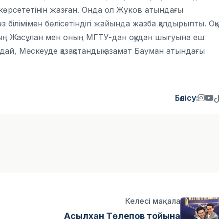
т көрсететінін жазған. Онда ол Жуков атындағы
 білімімен бөлісетіндігі жайында жазба қалдырыпты. Оқ
тың Жасұлан мен оның МГТУ-дан оқудан шығуына еш
ай, Мәскеуде қазақстандық азамат Бауман атындағы
Бөлісу:
Келесі мақала
Асылхан Төлепов тойына