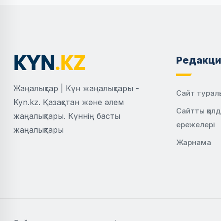
Редакци
Жаңалықтар | Күн жаңалықтары -
Сайт турал
Kyn.kz. Қазақстан және әлем
Сайтты қол
жаңалықтары. Күннің басты
ережелері
жаңалықтары
Жарнама