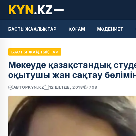
БАСТЫ ЖАҢАЛЫҚТАР
ҚОҒАМ
МӘДЕНИЕТ
БАСТЫ ЖАҢАЛЫҚТАР
Мәскеуде қазақстандық сту
оқытушы жан сақтау бөлімі
АВТОР
KYN.KZ
12 ШІЛДЕ, 2018
798