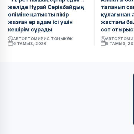
желіде Нұрай Серікбайдың
таланып сан
өліміне қатысты пікір
құлағынан 
жазған ер адам ісі үшін
жастағы ба
кешірім сұрады
сот отырыс
АВТОР
ТОМИРИС ТОНЫКӨК
АВТОР
ТОМИ
6 ТАМЫЗ, 2026
5 ТАМЫЗ, 2