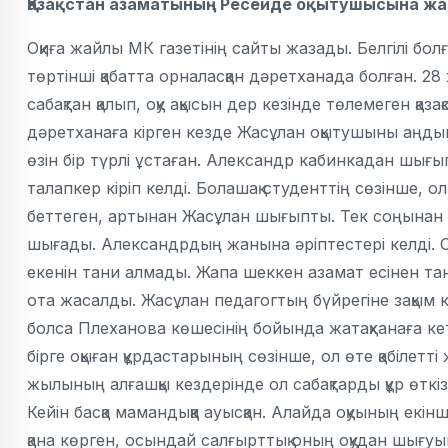
Қазақстан азаматының Ресейде оқытушысына ж
Оқиға жайлы МК газетінің сайты жазады. Белгілі бо
төртінші қабатта орналасқан дәретханада болған. 
сабақтан қалып, оқу ақысын дер кезінде төлемеген қ
дәретханаға кірген кезде Жасұлан оқытушыны аңдып,
өзін бір түрлі ұстаған. Александр кабинкадан шығ
талапкер кіріп келді. Болашақ студенттің сөзінше, 
беттеген, артынан Жасұлан шығыпты. Тек соңынан ға
шығады. Александрдың жанына әріптестері келді. 
екенін тани алмады. Жапа шеккен азамат есінен тан
ота жасалды. Жасұлан педагогтың бүйрегіне зақым ке
болса Плеханова көшесінің бойында жатақханаға кет
бірге оқыған құрдастарының сөзінше, ол өте қабілетті 
жылының алғашқы кездерінде ол сабақтарды құр өткі
Кейін басқа мамандыққа ауысқан. Алайда оқуының ек
қана көрген, осындай салғырттық оның оқудан шығу