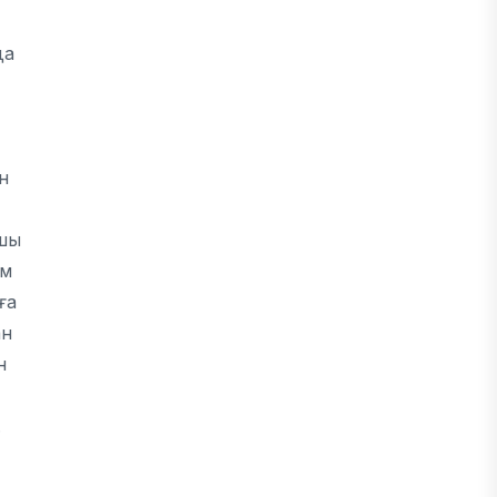
да
н
ушы
ім
ға
ан
н
.