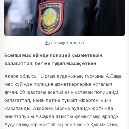
ашық дереккөз
Есепші мас күйінде полицей қызметкерін
балағаттап, бетіне түкіріп мазақ еткен
Ақтөбе облысы, Ырғыз ауданының тұрғыны А.Сқақов
мас күйінде полиция қызметкерлеріне ұсталып
қалған. 29 жастағы есепші өзін ұстаған полицейді
балағаттап, кейін бетіне түкіріп жібергені үшін
жазаланды. Ақтөбенің Ырғыз аудандық сотында
айыпталушы А.Сқақовқа қатысты қылмыстық іс қаралды.
Аудандық өнер мектебінің есепшісіне Қылмыстық