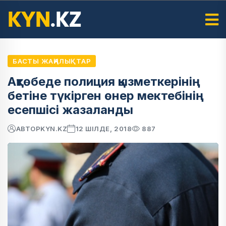
БАСТЫ ЖАҢАЛЫҚТАР
Ақтөбеде полиция қызметкерінің
бетіне түкірген өнер мектебінің
есепшісі жазаланды
АВТОР
KYN.KZ
12 ШІЛДЕ, 2018
887