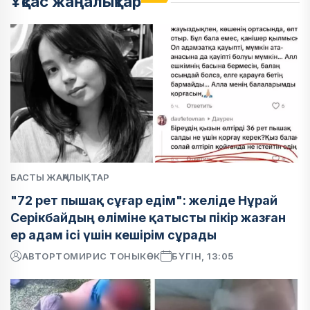
Ұқсас жаңалықтар
БАСТЫ ЖАҢАЛЫҚТАР
"72 рет пышақ сұғар едім": желіде Нұрай
Серікбайдың өліміне қатысты пікір жазған
ер адам ісі үшін кешірім сұрады
АВТОР
ТОМИРИС ТОНЫКӨК
БҮГІН, 13:05