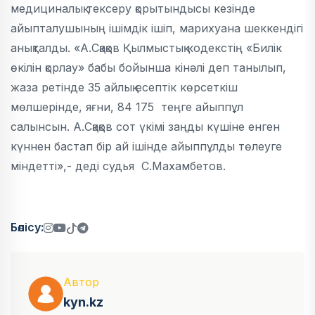
медициналық тексеру қорытындысы кезінде
айыпталушының ішімдік ішіп, марихуана шеккендігі
анықталды. «А.Сқақов Қылмыстық кодекстің «Билік
өкілін қорлау» бабы бойынша кінәлі деп танылып,
жаза ретінде 35 айлық есептік көрсеткіш
мөлшерінде, яғни, 84 175 теңге айыппұл
салынсын. А.Сқақов сот үкімі заңды күшіне енген
күннен бастап бір ай ішінде айыппұлды төлеуге
міндетті»,- деді судья С.Махамбетов.
Бөлісу:
Автор
kyn.kz