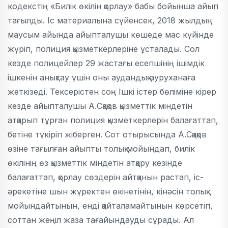
кодекстің «Билік өкілін қорлау» бабы бойынша айып
тағылды. Іс материалына сүйенсек, 2018 жылдың
маусым айында айыпталушы көшеде мас күйінде
жүріп, полиция қызметкерлеріне ұсталады. Сол
кезде полицейлер 29 жастағы есепшінің ішімдік
ішкенін анықтау үшін оны аудандық ауруханаға
жеткізеді. Тексерістен соң Ішкі істер бөліміне кірер
кезде айыпталушы А.Сқақов қызметтік міндетін
атқарып тұрған полиция қызметкерлерін балағаттап,
бетіне түкіріп жіберген. Сот отырысында А.Сқақов
өзіне тағылған айыпты толық мойындап, билік
өкілінің өз қызметтік міндетін атқару кезінде
балағаттап, қорлау сөздерін айтқанын растап, іс-
әрекетіне шын жүректен өкінетінін, кінәсін толық
мойындайтынын, енді қайталамайтынын көрсетіп,
соттан жеңіл жаза тағайындауды сұрады. Ал