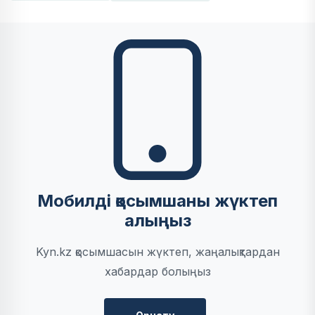
Мобилді қосымшаны жүктеп
алыңыз
Kyn.kz қосымшасын жүктеп, жаңалықтардан
хабардар болыңыз