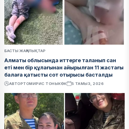
БАСТЫ ЖАҢАЛЫҚТАР
Алматы облысында иттерге таланып сан
еті мен бір құлағынан айырылған 11 жастағы
балаға қатысты сот отырысы басталды
АВТОР
ТОМИРИС ТОНЫКӨК
5 ТАМЫЗ, 2026