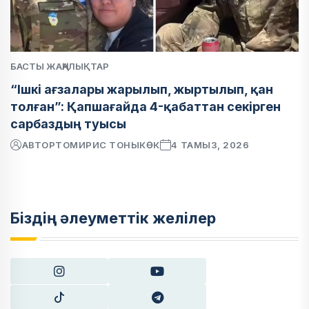
БАСТЫ ЖАҢАЛЫҚТАР
“Ішкі ағзалары жарылып, жыртылып, қан
толған”: Қапшағайда 4-қабаттан секірген
сарбаздың туысы
АВТОР
ТОМИРИС ТОНЫКӨК
4 ТАМЫЗ, 2026
Біздің әлеуметтік желілер