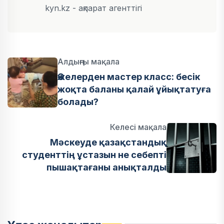
kyn.kz - ақпарат агенттігі
Алдыңғы мақала
Әжелерден мастер класс: бесік
жоқта баланы қалай ұйықтатуға
болады?
Келесі мақала
Мәскеуде қазақстандық
студенттің ұстазын не себепті
пышақтағаны анықталды