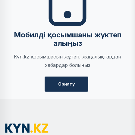
Мобилді қосымшаны жүктеп
алыңыз
Kyn.kz қосымшасын жүктеп, жаңалықтардан
хабардар болыңыз
Орнату