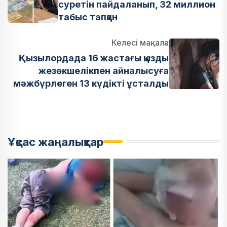
суретін пайдаланып, 32 миллион
табыс тапқан
Келесі мақала
Қызылордада 16 жастағы қызды
жезөкшелікпен айналысуға
мәжбүрлеген 13 күдікті ұсталды
Ұқсас жаңалықтар