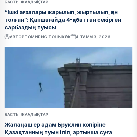
БАСТЫ ЖАҢАЛЫҚТАР
“Ішкі ағзалары жарылып, жыртылып, қан
толған”: Қапшағайда 4-қабаттан секірген
сарбаздың туысы
АВТОР
ТОМИРИС ТОНЫКӨК
4 ТАМЫЗ, 2026
БАСТЫ ЖАҢАЛЫҚТАР
Жалаңаш ер адам Бруклин көпіріне
Қазақстанның туын іліп, артынша суға