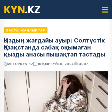
БАСТЫ ЖАҢАЛЫҚТАР
Қыздың жағдайы ауыр: Солтүстік
Қазақстанда сабақ оқымаған
қызды анасы пышақтап тастады
АВТОР
KYN.KZ
19 ҚЫРКҮЙЕК, 2024
4007