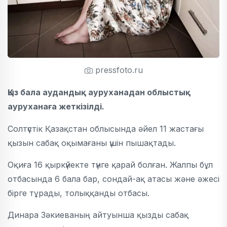
pressfoto.ru
Қыз бала аудандық ауруханадан облыстық
ауруханаға жеткізілді.
Солтүстік Қазақстан облысында әйел 11 жастағы
қызын сабақ оқымағаны үшін пышақтады.
Оқиға 16 қыркүйекте түнге қарай болған. Жалпы бұл
отбасында 6 бала бар, сондай-ақ атасы және әжесі
бірге тұрады, толыққанды отбасы.
Динара Зәкиеваның айтуынша қызды сабақ