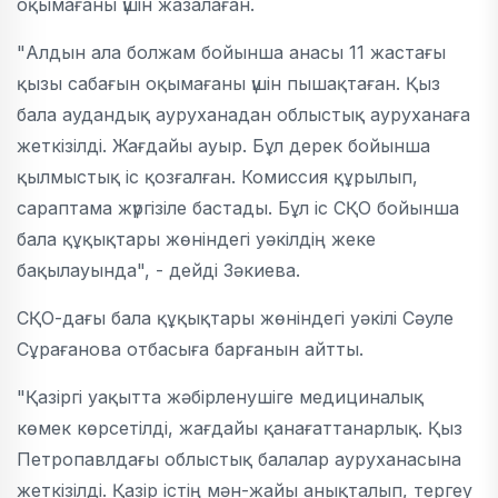
оқымағаны үшін жазалаған.
"Алдын ала болжам бойынша анасы 11 жастағы
қызы сабағын оқымағаны үшін пышақтаған. Қыз
бала аудандық ауруханадан облыстық ауруханаға
жеткізілді. Жағдайы ауыр. Бұл дерек бойынша
қылмыстық іс қозғалған. Комиссия құрылып,
сараптама жүргізіле бастады. Бұл іс СҚО бойынша
бала құқықтары жөніндегі уәкілдің жеке
бақылауында", - дейді Зәкиева.
СҚО-дағы бала құқықтары жөніндегі уәкілі Сәуле
Сұрағанова отбасыға барғанын айтты.
"Қазіргі уақытта жәбірленушіге медициналық
көмек көрсетілді, жағдайы қанағаттанарлық. Қыз
Петропавлдағы облыстық балалар ауруханасына
жеткізілді. Қазір істің мән-жайы анықталып, тергеу