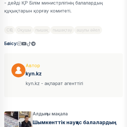
- дейді ҚР Білім министрлігінің балалардың
құқықтарын қорғау комитеті.
СҚО
Оқушы
пышақ
пышақтау
ашулы әйел
Бөлісу:
Автор
kyn.kz
kyn.kz - ақпарат агенттігі
Алдыңғы мақала
Шымкенттік науқас балалардың