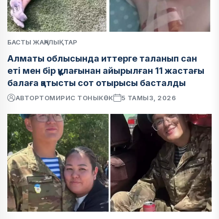
БАСТЫ ЖАҢАЛЫҚТАР
Алматы облысында иттерге таланып сан
еті мен бір құлағынан айырылған 11 жастағы
балаға қатысты сот отырысы басталды
АВТОР
ТОМИРИС ТОНЫКӨК
5 ТАМЫЗ, 2026