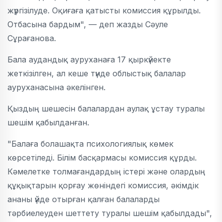
жүргізілуде. Оқиғаға қатысты комиссия құрылды.
Отбасына бардым", — деп жазды Сәуле
Сұрағанова.
Бала аудандық ауруханаға 17 қыркүйекте
жеткізілген, ал кеше түнде облыстық балалар
ауруханасына әкелінген.
Қыздың шешесін балалардан аулақ ұстау туралы
шешім қабылданған.
"Балаға болашақта психологиялық көмек
көрсетіледі. Білім басқармасы комиссия құрды.
Кәмелетке толмағандардың істері және олардың
құқықтарын қорғау жөніндегі комиссия, әкімдік
ананы үйде отырған қалған балаларды
тәрбиелеуден шеттету туралы шешім қабылдады",