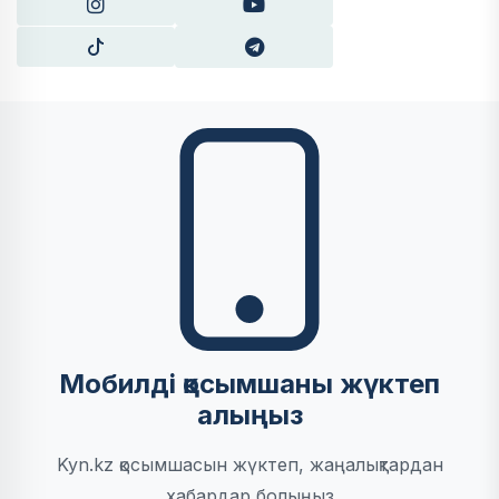
Мобилді қосымшаны жүктеп
алыңыз
Kyn.kz қосымшасын жүктеп, жаңалықтардан
хабардар болыңыз