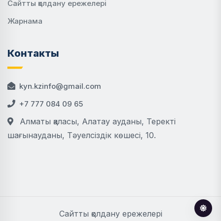
Сайтты қолдану ережелері
Жарнама
Контакты
kyn.kzinfo@gmail.com
+7 777 084 09 65
Алматы қаласы, Алатау ауданы, Теректі
шағынауданы, Тәуелсіздік көшесі, 10.
Сайтты қолдану ережелері