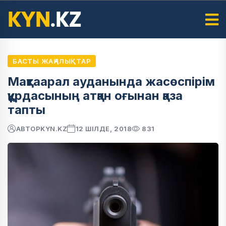
БАСТЫ ЖАҢАЛЫҚТАР
Мақтаарал ауданында жасөспірім
құрдасының атқан оғынан қаза
тапты
АВТОР
KYN.KZ
12 ШІЛДЕ, 2018
831