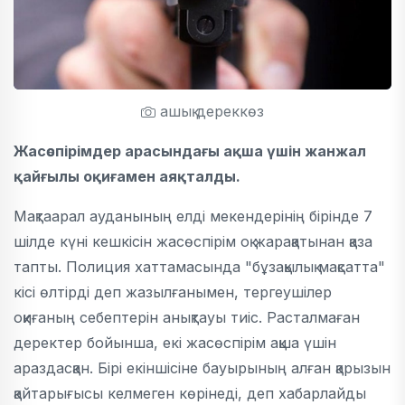
ашық дереккөз
Жасөспірімдер арасындағы ақша үшін жанжал
қайғылы оқиғамен аяқталды.
Мақтаарал ауданының елді мекендерінің бірінде 7
шілде күні кешкісін жасөспірім оқ жарақатынан қаза
тапты. Полиция хаттамасында "бұзақылық мақсатта"
кісі өлтірді деп жазылғанымен, тергеушілер
оқиғаның себептерін анықтауы тиіс. Расталмаған
деректер бойынша, екі жасөспірім ақша үшін
араздасқан. Бірі екіншісіне бауырының алған қарызын
қайтарығысы келмеген көрінеді, деп хабарлайды