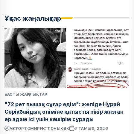
Ұқсас жаңалықтар
БАСТЫ ЖАҢАЛЫҚТАР
"72 рет пышақ сұғар едім": желіде Нұрай
Серікбайдың өліміне қатысты пікір жазған
ер адам ісі үшін кешірім сұрады
АВТОР
ТОМИРИС ТОНЫКӨК
6 ТАМЫЗ, 2026