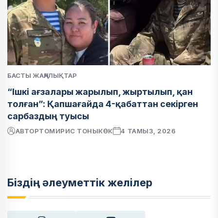
БАСТЫ ЖАҢАЛЫҚТАР
“Ішкі ағзалары жарылып, жыртылып, қан
толған”: Қапшағайда 4-қабаттан секірген
сарбаздың туысы
АВТОР
ТОМИРИС ТОНЫКӨК
4 ТАМЫЗ, 2026
Біздің әлеуметтік желілер