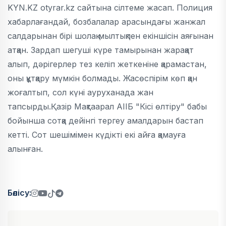
KYN.KZ otyrar.kz сайтына сілтеме жасап. Полиция
хабарлағандай, бозбалалар арасындағы жанжал
салдарынан бірі шолақ мылтықпен екіншісін аяғынан
атқан. Зардап шегуші күре тамырынан жарақат
алып, дәрігерлер тез келіп жеткеніне қарамастан,
оны құтқару мүмкін болмады. Жасөспірім көп қан
жоғалтып, сол күні ауруханада жан
тапсырды.Қазір Мақтаарал АІІБ "Кісі өлтіру" бабы
бойынша сотқа дейінгі тергеу амалдарын бастап
кетті. Сот шешімімен күдікті екі айға қамауға
алынған.
Бөлісу: