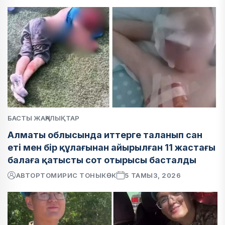
БАСТЫ ЖАҢАЛЫҚТАР
Алматы облысында иттерге таланып сан
еті мен бір құлағынан айырылған 11 жастағы
балаға қатысты сот отырысы басталды
АВТОР
ТОМИРИС ТОНЫКӨК
5 ТАМЫЗ, 2026