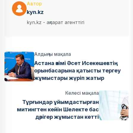
Автор
kyn.kz
kyn.kz - ақпарат агенттігі
Алдыңғы мақала
Астана әкімі Әсет Исекешевтің
орынбасарына қатысты тергеу
жұмыстары жүріп жатыр
Келесі мақала
Тұрғындар ұйымдастырған
митингтен кейін Шелекте бас
дәрігер жұмыстан кетті