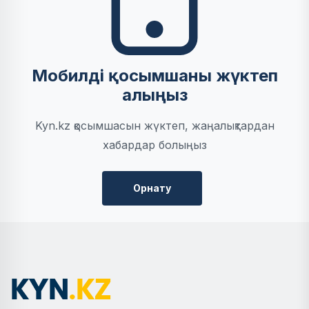
Мобилді қосымшаны жүктеп
алыңыз
Kyn.kz қосымшасын жүктеп, жаңалықтардан
хабардар болыңыз
Орнату