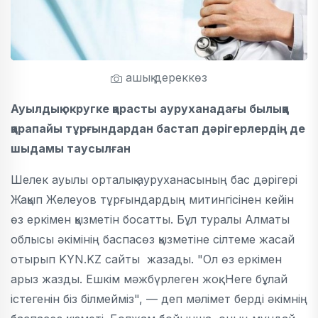
ашық дереккөз
Ауылдық округке қарасты ауруханадағы былыққа
қарапайы тұрғындардан бастап дәрігерлердің де
шыдамы таусылған
Шелек ауылы орталық ауруханасының бас дәрігері
Жақып Желеуов тұрғындардың митингісінен кейін
өз еркімен қызметін босатты. Бұл туралы Алматы
облысы әкімінің баспасөз қызметіне сілтеме жасай
отырып KYN.KZ сайты жазады. "Ол өз еркімен
арыз жазды. Ешкім мәжбүрлеген жоқ. Неге бұлай
істегенін біз білмейміз", — деп мәлімет берді әкімнің