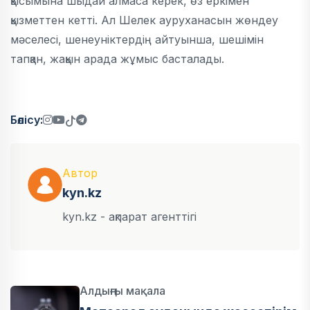
қысымына шыдай алмаса керек, өз еркімен
қызметтен кетті. Ал Шелек ауруханасын жөндеу
мәселесі, шенеуніктердің айтуынша, шешімін
тапқан, жақын арада жұмыс басталады.
Бөлісу:
Автор
kyn.kz
kyn.kz - ақпарат агенттігі
Алдыңғы мақала