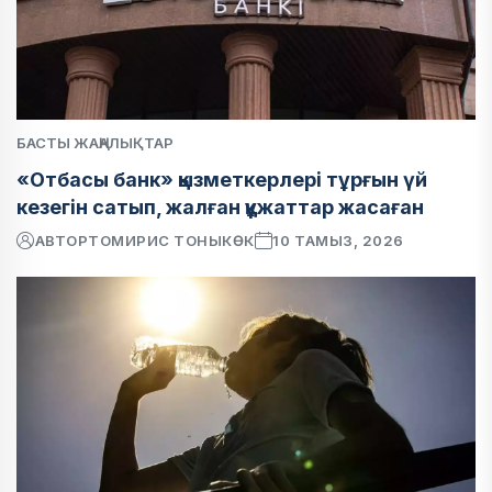
БАСТЫ ЖАҢАЛЫҚТАР
«Отбасы банк» қызметкерлері тұрғын үй
кезегін сатып, жалған құжаттар жасаған
АВТОР
ТОМИРИС ТОНЫКӨК
10 ТАМЫЗ, 2026