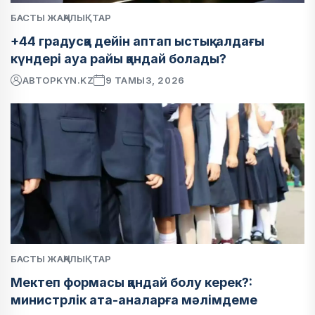
БАСТЫ ЖАҢАЛЫҚТАР
+44 градусқа дейін аптап ыстық: алдағы
күндері ауа райы қандай болады?
АВТОР
KYN.KZ
9 ТАМЫЗ, 2026
БАСТЫ ЖАҢАЛЫҚТАР
Мектеп формасы қандай болу керек?:
министрлік ата-аналарға мәлімдеме