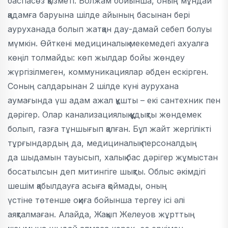
баспасөз қызметі. Болжам бойынша, оның мұндай
қадамға баруына шілде айының басынан бері
ауруханада болып жатқан дау-дамай себеп болуы
мүмкін. Өйткені медициналық мекемедегі ахуалға
көңіл толмайды: көп жылдар бойы жөндеу
жүргізілмеген, коммуникациялар әбден ескірген.
Соның салдарынан 2 шілде күні аурухана
аумағында үш адам ажал құшты – екі сантехник пен
дәрігер. Олар канализациялық құдықты жөндемек
болып, газға тұншығып қалған. Бұл жайт жергілікті
тұрғындардың да, медициналық персоналдың
да шыдамын тауысып, халық бас дәрігер жұмыстан
босатылсын деп митингіге шықты. Облыс әкімдігі
шешім қабылдауға асыға қоймады, оның
үстіне төтенше оқиға бойынша тергеу ісі әлі
аяқталмаған. Алайда, Жақып Желеуов жұрттың