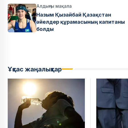
Алдыңғы мақала
Назым Қызайбай Қазақстан
әйелдер құрамасының капитаны
болды
Ұқсас жаңалықтар