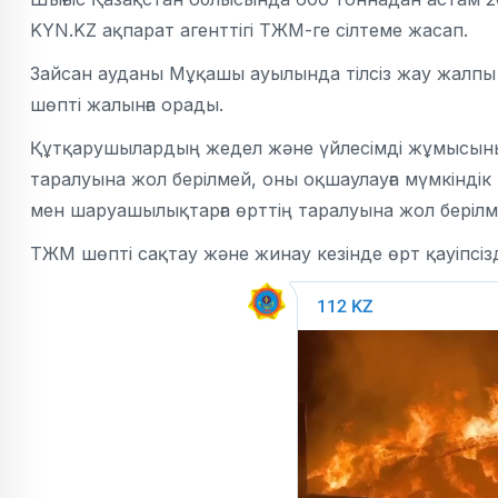
KYN.KZ ақпарат агенттігі ТЖМ-ге сілтеме жасап.
Зайсан ауданы Мұқашы ауылында тілсіз жау жалпы 
шөпті жалынға орады.
Құтқарушылардың жедел және үйлесімді жұмысының
таралуына жол берілмей, оны оқшаулауға мүмкіндік
мен шаруашылықтарға өрттің таралуына жол берілм
ТЖМ шөпті сақтау және жинау кезінде өрт қауіпсіз