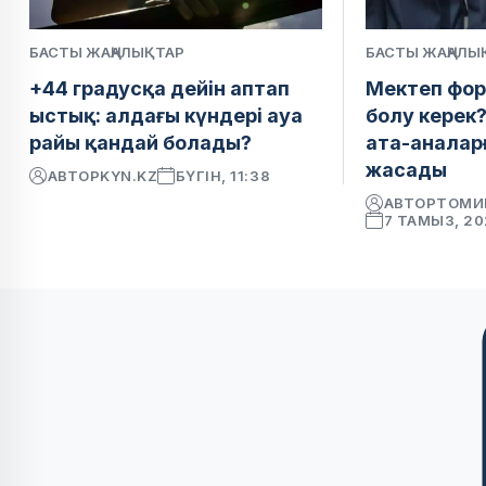
БАСТЫ ЖАҢАЛЫҚТАР
БАСТЫ ЖАҢАЛЫ
+44 градусқа дейін аптап
Мектеп фо
ыстық: алдағы күндері ауа
болу керек?
райы қандай болады?
ата-аналар
жасады
АВТОР
KYN.KZ
БҮГІН, 11:38
АВТОР
ТОМИ
7 ТАМЫЗ, 2