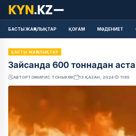
БАСТЫ ЖАҢАЛЫҚТАР
ҚОҒАМ
МӘДЕНИЕТ
БАСТЫ ЖАҢАЛЫҚТАР
Зайсанда 600 тоннадан астам
АВТОР
ТОМИРИС ТОНЫКӨК
13 ҚАЗАН, 2024
1195