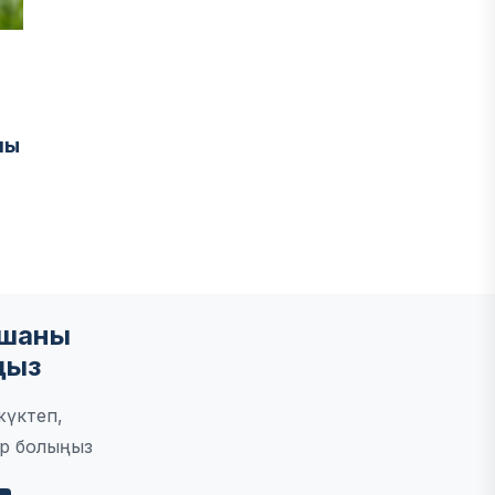
мы
мшаны
ңыз
жүктеп,
р болыңыз