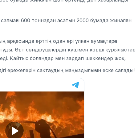
салмағы 600 тоннадан асатын 2000 бумада жиналған
 арқасында өрттің одан әрі үлкен аумақтарға
 туды. Өрт сөндірушілердің күшімен көрші құрылыстар
еді. Қайтыс болғандар мен зардап шеккендер жоқ.
дігі ережелерін сақтаудың маңыздылығын еске салады!