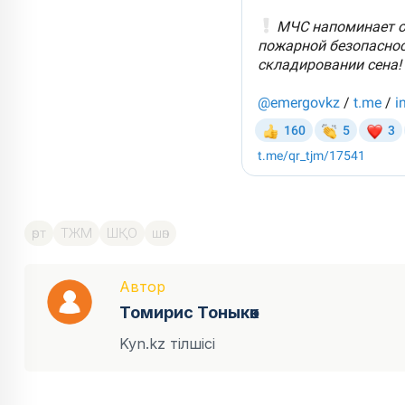
өрт
ТЖМ
ШҚО
шөп
Автор
Томирис Тоныкөк
Kyn.kz тілшісі