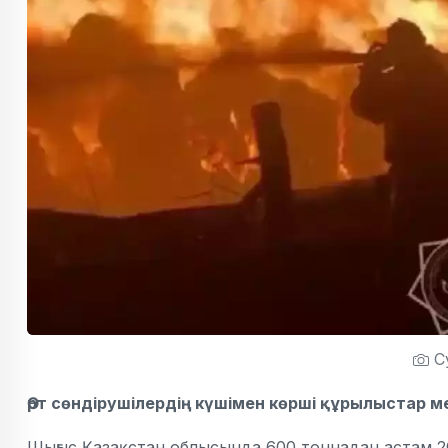
С
Өрт сөндірушілердің күшімен көрші құрылыстар 
Шығыс Қазақстан облысында 600 тоннадан астам 2