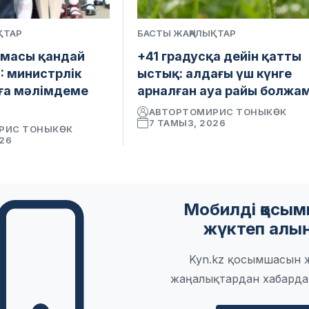
ҚТАР
БАСТЫ ЖАҢАЛЫҚТАР
рмасы қандай
+41 градусқа дейін қатты
: министрлік
ыстық: алдағы үш күнге
ға мәлімдеме
арналған ауа райы болжа
АВТОР
ТОМИРИС ТОНЫКӨК
7 ТАМЫЗ, 2026
РИС ТОНЫКӨК
026
Мобилді қосы
жүктеп алы
Kyn.kz қосымшасын 
жаңалықтардан хабарда