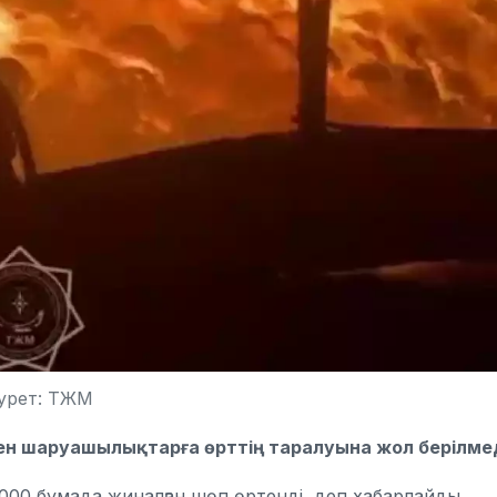
урет: ТЖМ
мен шаруашылықтарға өрттің таралуына жол берілме
000 бумада жиналған шөп өртенді, деп хабарлайды