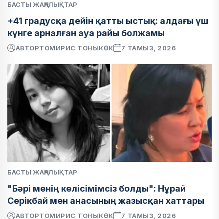
БАСТЫ ЖАҢАЛЫҚТАР
+41 градусқа дейін қатты ыстық: алдағы үш
күнге арналған ауа райы болжамы
АВТОР
ТОМИРИС ТОНЫКӨК
7 ТАМЫЗ, 2026
БАСТЫ ЖАҢАЛЫҚТАР
"Бәрі менің келісімімсіз болды": Нұрай
Серікбай мен анасының жазысқан хаттары
АВТОР
ТОМИРИС ТОНЫКӨК
7 ТАМЫЗ, 2026