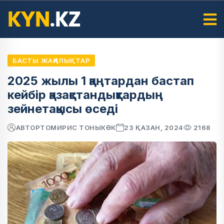
БАСТЫ ЖАҢАЛЫҚТАР
2025 жылы 1 қаңтардан бастап
кейбір қазақстандықтардың
зейнетақысы өседі
АВТОР
ТОМИРИС ТОНЫКӨК
23 ҚАЗАН, 2024
2168