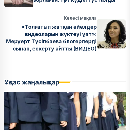
Келесі мақала
«Толғатып жатқан әйелдер
видеоларын жүктеуі ұят»:
Меруерт Түсіпбаева блогерлерді
сынап, ескерту айтты (ВИДЕО)
Ұқсас жаңалықтар