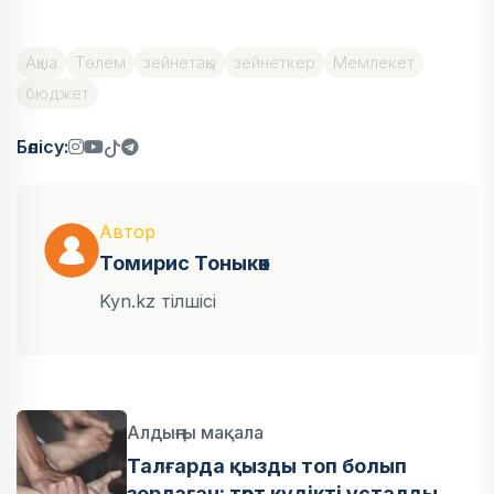
Ақша
Төлем
зейнетақы
зейнеткер
Мемлекет
бюджет
Бөлісу:
Автор
Томирис Тоныкөк
Kyn.kz тілшісі
Алдыңғы мақала
Талғарда қызды топ болып
зорлаған: төрт күдікті ұсталды