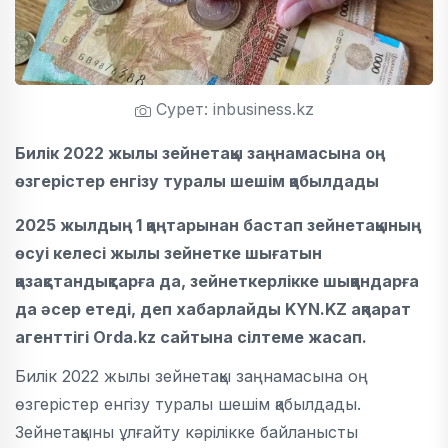
Сурет: inbusiness.kz
Билік 2022 жылы зейнетақы заңнамасына оң
өзгерістер енгізу туралы шешім қабылдады
2025 жылдың 1 қаңтарынан бастап зейнетақының
өсуі келесі жылы зейнетке шығатын
қазақстандықтарға да, зейнеткерлікке шыққандарға
да әсер етеді, деп хабарлайды
KYN
.
KZ
ақпарат
агенттігі
Orda.kz
сайтына сілтеме жасап
.
Билік 2022 жылы зейнетақы заңнамасына оң
өзгерістер енгізу туралы шешім қабылдады.
Зейнетақыны ұлғайту кәрілікке байланысты