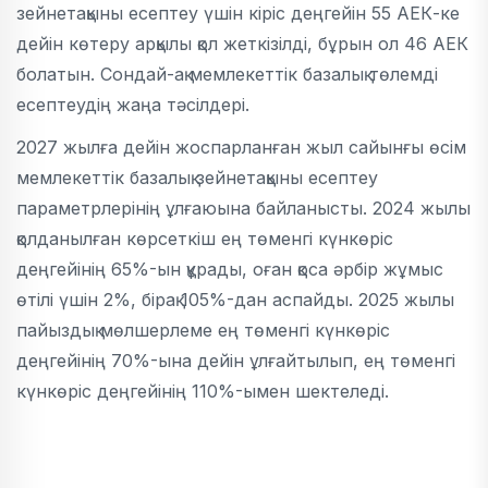
зейнетақыны есептеу үшін кіріс деңгейін 55 АЕК-ке
дейін көтеру арқылы қол жеткізілді, бұрын ол 46 АЕК
болатын. Сондай-ақ мемлекеттік базалық төлемді
есептеудің жаңа тәсілдері.
2027 жылға дейін жоспарланған жыл сайынғы өсім
мемлекеттік базалық зейнетақыны есептеу
параметрлерінің ұлғаюына байланысты. 2024 жылы
қолданылған көрсеткіш ең төменгі күнкөріс
деңгейінің 65%-ын құрады, оған қоса әрбір жұмыс
өтілі үшін 2%, бірақ 105%-дан аспайды. 2025 жылы
пайыздық мөлшерлеме ең төменгі күнкөріс
деңгейінің 70%-ына дейін ұлғайтылып, ең төменгі
күнкөріс деңгейінің 110%-ымен шектеледі.