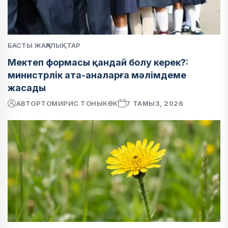
БАСТЫ ЖАҢАЛЫҚТАР
Мектеп формасы қандай болу керек?:
министрлік ата-аналарға мәлімдеме
жасады
АВТОР
ТОМИРИС ТОНЫКӨК
7 ТАМЫЗ, 2026