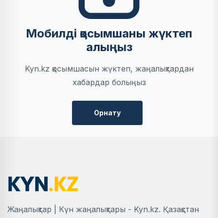
Мобилді қосымшаны жүктеп
алыңыз
Kyn.kz қосымшасын жүктеп, жаңалықтардан
хабардар болыңыз
Орнату
Жаңалықтар | Күн жаңалықтары - Kyn.kz. Қазақстан