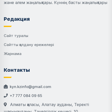
және әлем жаңалықтары. Күннің басты жаңалықтары
Редакция
Сайт туралы
Сайтты қолдану ережелері
Жарнама
Контакты
kyn.kzinfo@gmail.com
+7 777 084 09 65
Алматы қаласы, Алатау ауданы, Теректі
шағынауданы, Тәуелсіздік көшесі, 10.