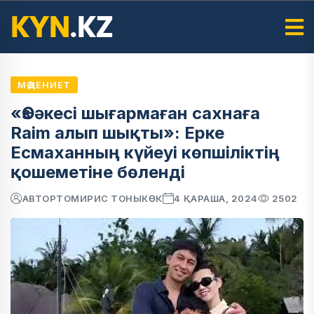
МӘДЕНИЕТ
«Өз әкесі шығармаған сахнаға
Raim алып шықты»: Ерке
Есмаханның күйеуі көпшіліктің
қошеметіне бөленді
АВТОР
ТОМИРИС ТОНЫКӨК
4 ҚАРАША, 2024
2502