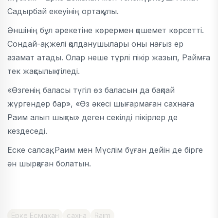
Садырбай екеуінің ортақ ұлы.
Әншінің бұл әрекетіне көрермен қошемет көрсетті.
Сондай-ақ, желі қолданушылары оны нағыз ер
азамат атады. Олар неше түрлі пікір жазып, Раймға
тек жақсылық тіледі.
«Өзгенің баласы түгіл өз баласын да бақпай
жүргендер бар», «Өз әкесі шығармаған сахнаға
Раим алып шықты» деген секілді пікірлер де
кездеседі.
Еске салсақ, Раим мен Мүслім бұған дейін де бірге
ән шырқаған болатын.
Ерке Есмахан
сахна
Raim