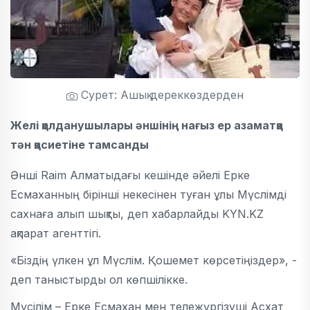
Сурет: Ашық дереккөздерден
Желі қолданушылары әншінің нағыз ер азаматқа
тән қасиетіне тамсанды
Әнші Raim Алматыдағы кешінде әйелі Ерке
Есмаханның бірінші некесінен туған ұлы Мүслімді
сахнаға алып шықты, деп хабарлайды KYN.KZ
ақпарат агенттігі.
«Біздің үлкен ұл Мүслім. Қошемет көрсетіңіздер», -
деп таныстырды ол көпшілікке.
Мүсілім – Ерке Есмахан мен тележүргізуші Асхат