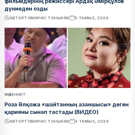
фильмдерінің режиссері Ардақ Әмірқұлов
дүниеден озды
АВТОР
ТОМИРИС ТОНЫКӨК
5 ТАМЫЗ, 2026
МӘДЕНИЕТ
Роза Әлқожа «шайтанның азаншысы» деген
қарияны сынап тастады (ВИДЕО)
АВТОР
ТОМИРИС ТОНЫКӨК
4 ТАМЫЗ, 2026