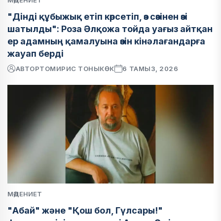
МӘДЕНИЕТ
"Дінді құбыжық етіп көрсетіп, өз сөзінен өзі
шатылды": Роза Әлқожа тойда уағыз айтқан
ер адамның қамалуына өзін кінәлағандарға
жауап берді
АВТОР
ТОМИРИС ТОНЫКӨК
6 ТАМЫЗ, 2026
МӘДЕНИЕТ
"Абай" және "Қош бол, Гүлсары!"