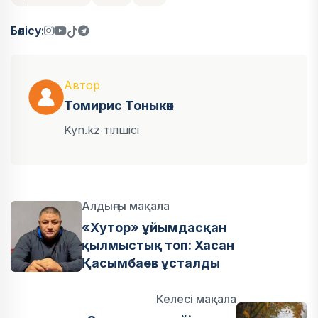
Бөлісу:
Автор
Томирис Тоныкөк
Kyn.kz тілшісі
Алдыңғы мақала
«Хутор» ұйымдасқан
қылмыстық топ: Хасан
Қасымбаев ұсталды
Келесі мақала