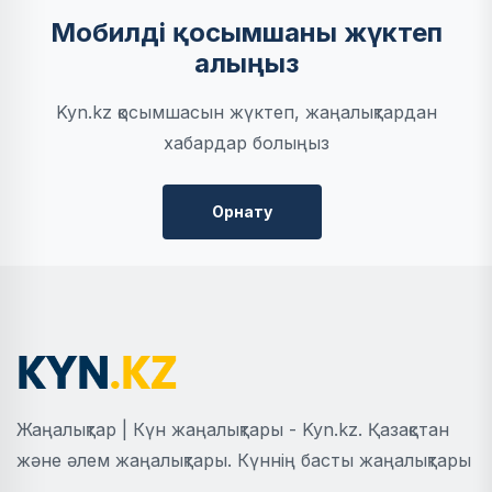
Мобилді қосымшаны жүктеп
алыңыз
Kyn.kz қосымшасын жүктеп, жаңалықтардан
хабардар болыңыз
Орнату
Жаңалықтар | Күн жаңалықтары - Kyn.kz. Қазақстан
және әлем жаңалықтары. Күннің басты жаңалықтары