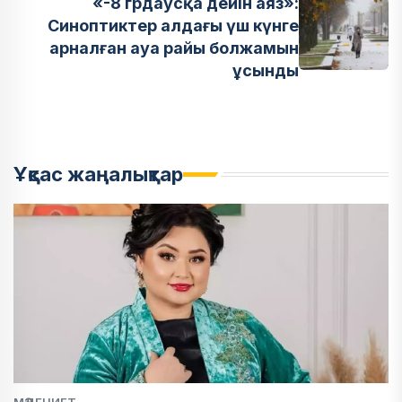
«-8 грдаусқа дейін аяз»:
Синоптиктер алдағы үш күнге
арналған ауа райы болжамын
ұсынды
Ұқсас жаңалықтар