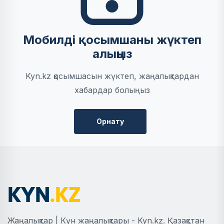
Мобилді қосымшаны жүктеп
алыңыз
Kyn.kz қосымшасын жүктеп, жаңалықтардан
хабардар болыңыз
Орнату
Жаңалықтар | Күн жаңалықтары - Kyn.kz. Қазақстан