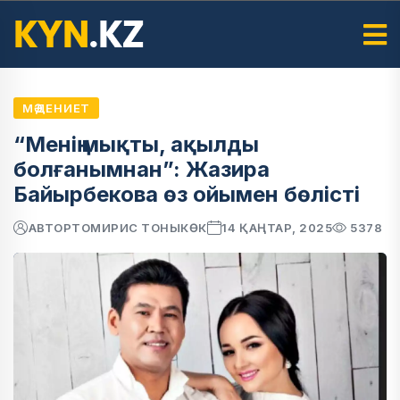
МӘДЕНИЕТ
“Менің мықты, ақылды
болғанымнан”: Жазира
Байырбекова өз ойымен бөлісті
АВТОР
ТОМИРИС ТОНЫКӨК
14 ҚАҢТАР, 2025
5378