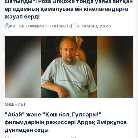
шатылды": Роза Әлқожа тойда уағыз айтқан
ер адамның қамалуына өзін кінәлағандарға
жауап берді
АВТОР
ТОМИРИС ТОНЫКӨК
6 ТАМЫЗ, 2026
МӘДЕНИЕТ
"Абай" және "Қош бол, Гүлсары!"
фильмдерінің режиссері Ардақ Әмірқұлов
дүниеден озды