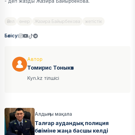
- деп жазды Жазира Байырбекова.
Әйел
өнер
Жазира Байырбекова
жетістік
Бөлісу:
Автор
Томирис Тоныкөк
Kyn.kz тілшісі
Алдыңғы мақала
Талғар аудандық полиция
бөліміне жаңа басшы келді