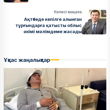
Келесі мақала
Ақтөбеде кепілге алынған
тұрғындарға қатысты облыс
әкімі мәлімдеме жасады
Ұқсас жаңалықтар