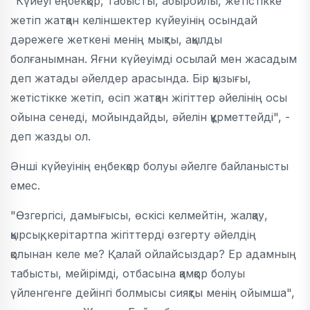
"Күйеуі еңбекқор, табысты, абыройлы, жетістікке
жетіп жатқан келіншектер күйеуінің осындай
дәрежеге жеткені менің мықты, ақылды
болғанымнан. Яғни күйеуімді осылай мен жасадым
деп жатады әйелдер арасында. Бір қызығы,
жетістікке жетіп, өсіп жатқан жігіттер әйелінің осы
ойына сенеді, мойындайды, әйелін құрметтейді", -
деп жазды ол.
Әнші күйеуінің еңбекқор болуы әйелге байланысты
емес.
"Өзгергісі, дамығысы, өскісі келмейтін, жалқау,
қырсық, керітартпа жігіттерді өзгерту әйелдің
қолынан келе ме? Қалай ойлайсыздар? Ер адамның
табысты, мейірімді, отбасына қамқор болуы
үйленгенге дейінгі болмысы сияқты менің ойымша",