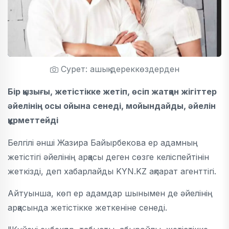
Сурет: ашық дереккөздерден
Бір қызығы, жетістікке жетіп, өсіп жатқан жігіттер
әйелінің осы ойына сенеді, мойындайды, әйелін
құрметтейді
Белгілі әнші Жазира Байырбекова ер адамның
жетістігі әйелінің арқасы деген сөзге келіспейтінін
жеткізді, деп хабарлайды KYN.KZ ақпарат агенттігі.
Айтуынша, көп ер адамдар шынымен де әйелінің
арқасында жетістікке жеткеніне сенеді.