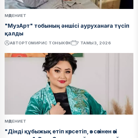
МӘДЕНИЕТ
"МузАрт" тобының әншісі ауруханаға түсіп
қалды
АВТОР
ТОМИРИС ТОНЫКӨК
7 ТАМЫЗ, 2026
МӘДЕНИЕТ
"Дінді құбыжық етіп көрсетіп, өз сөзінен өзі