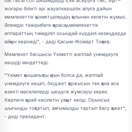
бастысы сол шешімдерді іске асыруға тиіс. Бұл –
жоғары білікті әрі жауапкершілік алуға дайын
мемлекеттік қызметшілердің қолынан келетін жұмыс.
Әлемдік тәжірибеге қарасақ, мемлекеттік
аппараттың тиімділігі осындай күрделі кезеңдерде
айқын көрінеді", - деді Қасым-Жомарт Тоқаев.
Мемлекет басшысы Үкіметті жаппай үнемдеуге
көшуді міндеттеді.
"Үкімет қаншалықты қиын болса да, жаппай
үнемдеуге көшіп, бюджет қаржысын тек қана аса
өзекті мәселелерді шешуге жұмсауы керек.
Көрпеге қарай көсілетін уақыт келді. Орынсыз
шығынды тоқтатып, аяғымызды тартып басу қажет",
- деді президент.