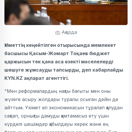
Ақорда
Үкіметтің кеңейтілген отырысында мемлекет
басшысы Қасым-Жомарт Тоқаев бюджет
қаржысын тек қана аса өзекті мәселелерді
шешуге жұмсауды тапсырды, деп хабарлайды
KYN.KZ ақпарат агенттігі.
"Мен реформалардың нақты бағыты мен оны
жүзеге асыру жолдары туралы осыған дейін де
айттым. Үкімет ел экономикасын тұралап қалудан
сақтап, орнықты дамуды қамтамасыз ету үшін
күрделі шешімдер қабылдауы керек және ең