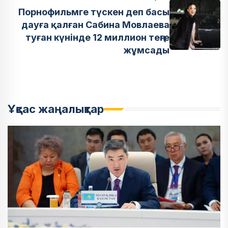
Порнофильмге түскен деп басы
дауға қалған Сабина Мовлаева
туған күнінде 12 миллион теңге
жұмсады
Ұқсас жаңалықтар