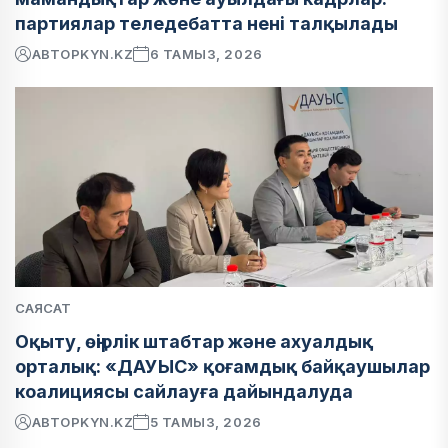
партиялар теледебатта нені талқылады
АВТОР
KYN.KZ
6 ТАМЫЗ, 2026
САЯСАТ
Оқыту, өңірлік штабтар және ахуалдық
орталық: «ДАУЫС» қоғамдық байқаушылар
коалициясы сайлауға дайындалуда
АВТОР
KYN.KZ
5 ТАМЫЗ, 2026