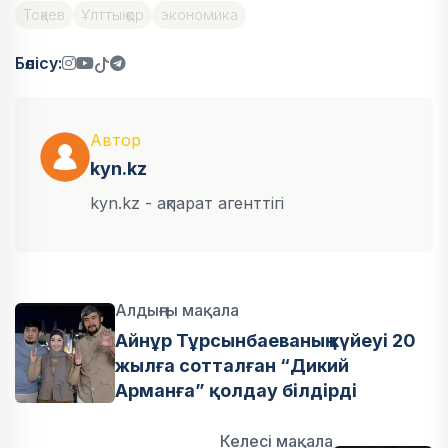
Тоқаев
Ұлттық қор
экономика
Бөлісу:
Автор
kyn.kz
kyn.kz - ақпарат агенттігі
Алдыңғы мақала
Айнұр Тұрсынбаеваның күйеуі 20
жылға сотталған “Дикий
Арманға” қолдау білдірді
Келесі мақала