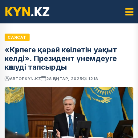
САЯСАТ
«Көрпеге қарай көсілетін уақыт
келді». Президент үнемдеуге
көшуді тапсырды
АВТОР
KYN.KZ
28 ҚАҢТАР, 2025
1218