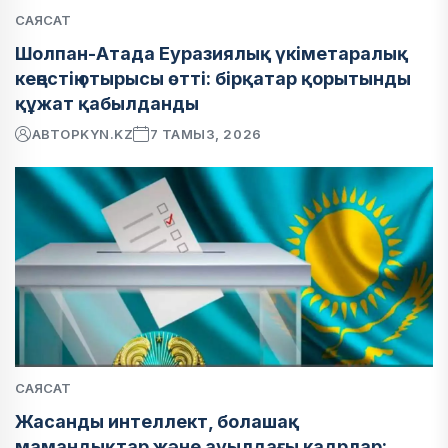
САЯСАТ
Шолпан-Атада Еуразиялық үкіметаралық
кеңестің отырысы өтті: бірқатар қорытынды
құжат қабылданды
АВТОР
KYN.KZ
7 ТАМЫЗ, 2026
САЯСАТ
Жасанды интеллект, болашақ
мамандықтар және ауылдағы кадрлар: