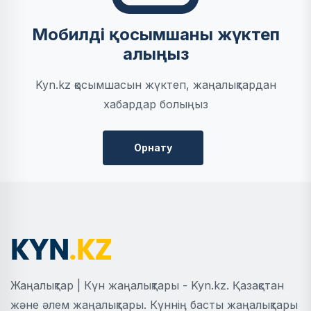
Мобилді қосымшаны жүктеп
алыңыз
Kyn.kz қосымшасын жүктеп, жаңалықтардан
хабардар болыңыз
Орнату
Жаңалықтар | Күн жаңалықтары - Kyn.kz. Қазақстан
және әлем жаңалықтары. Күннің басты жаңалықтары