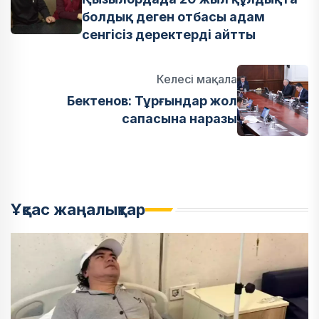
болдық деген отбасы адам
сенгісіз деректерді айтты
Келесі мақала
Бектенов: Тұрғындар жол
сапасына наразы
Ұқсас жаңалықтар