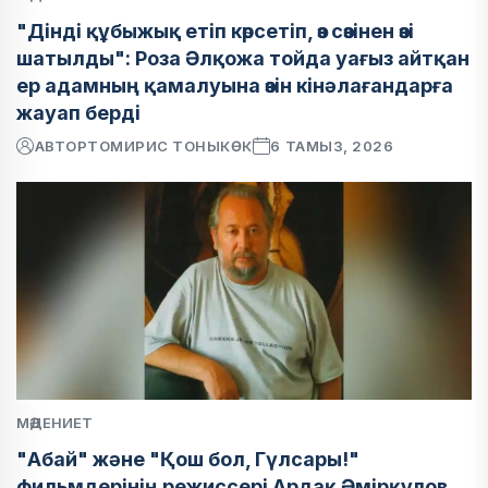
"Дінді құбыжық етіп көрсетіп, өз сөзінен өзі
шатылды": Роза Әлқожа тойда уағыз айтқан
ер адамның қамалуына өзін кінәлағандарға
жауап берді
АВТОР
ТОМИРИС ТОНЫКӨК
6 ТАМЫЗ, 2026
МӘДЕНИЕТ
"Абай" және "Қош бол, Гүлсары!"
фильмдерінің режиссері Ардақ Әмірқұлов