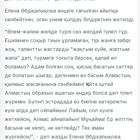
Елена Әбдіқалықова әншіге тағылған айыпқа
сенбейтінін, оған үнемі қолдау білдіретінін жеткізді.
"Әлем-жәлем желіде түрлі сөз желдей гулеп тұр.
Ешкімнен соқыр тиын ұрламаған, тірі жанға зәбірі
жоқ, талантты жастарды "жақтым күйе, жаптым
жала" деп, түрмеге тоғыта берсек, қалай ел
боламыз? Адам болған соң, қисық басатын сәттер
де болатын шығар, дегенмен өз басым Алмастың
қылмыс жасағанына сенбеймін! Қайта іштей
Алмастың образын ашатын әндер болса деп тілеп
жүремін. Бүгінгі эстрадада өз биігіне көтерілетін
күні алда деп ойлаймын! Лайым, сол күнге
жеткейсің, Алмас айналайын! Мұңайма! Ер жігіттің
басына не келіп, не кетпейді? Тек аман
жүргейсің!", - деп жазды Елена Әбдіхалықова.