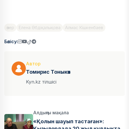
өнер
Елена Әбдіқалықова
Алмас Кішкенбаев
Бөлісу:
Автор
Томирис Тоныкөк
Kyn.kz тілшісі
Алдыңғы мақала
«Қолын шауып тастаған»:
Қызылордада 20 жыл құлдықта