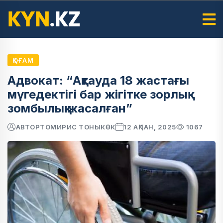
ҚОҒАМ
Адвокат: “Ақтауда 18 жастағы
мүгедектігі бар жігітке зорлық-
зомбылық жасалған”
АВТОР
ТОМИРИС ТОНЫКӨК
12 АҚПАН, 2025
1067