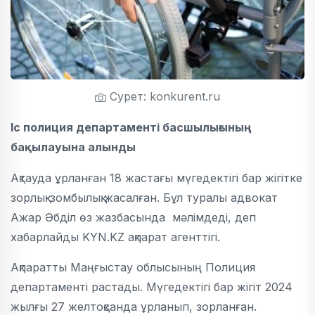
Сурет: konkurent.ru
Іс полиция департаменті басшылығының
бақылауына алынды
Ақтауда ұрланған 18 жастағы мүгедектігі бар жігітке
зорлық-зомбылық жасалған. Бұл туралы адвокат
Ажар Әбділ өз жазбасында мәлімдеді, деп
хабарлайды KYN.KZ ақпарат агенттігі.
Ақпаратты Маңғыстау облысының Полиция
департаменті растады. Мүгедектігі бар жігіт 2024
жылғы 27 желтоқсанда ұрланып, зорланған.