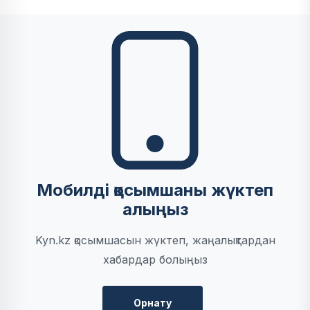
Мобилді қосымшаны жүктеп
алыңыз
Kyn.kz қосымшасын жүктеп, жаңалықтардан
хабардар болыңыз
Орнату