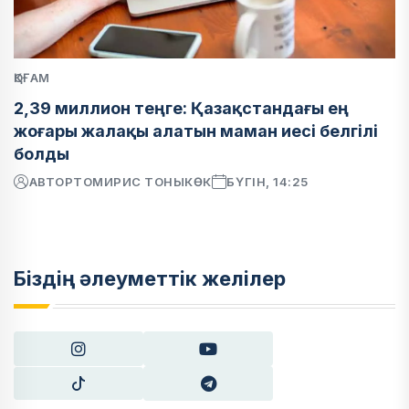
ҚОҒАМ
2,39 миллион теңге: Қазақстандағы ең
жоғары жалақы алатын маман иесі белгілі
болды
АВТОР
ТОМИРИС ТОНЫКӨК
БҮГІН, 14:25
Біздің әлеуметтік желілер