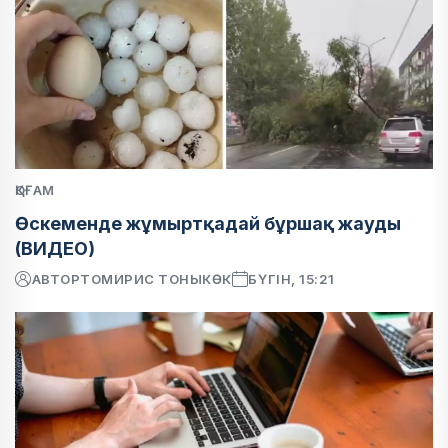
ҚОҒАМ
Өскеменде жұмыртқадай бұршақ жауды
(ВИДЕО)
АВТОР
ТОМИРИС ТОНЫКӨК
БҮГІН, 15:21