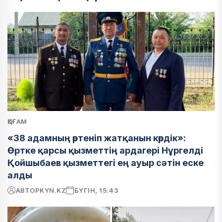
ҚОҒАМ
«38 адамның өртеніп жатқанын көрдік»:
Өртке қарсы қызметтің ардагері Нұргелді
Қойшыбаев қызметтегі ең ауыр сәтін еске
алды
АВТОР
KYN.KZ
БҮГІН, 15:43