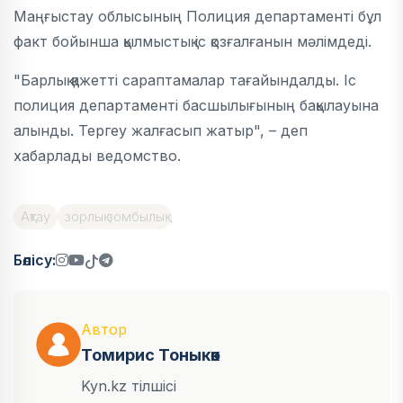
Маңғыстау облысының Полиция департаменті бұл
факт бойынша қылмыстық іс қозғалғанын мәлімдеді.
"Барлық қажетті сараптамалар тағайындалды. Іс
полиция департаменті басшылығының бақылауына
алынды. Тергеу жалғасып жатыр", – деп
хабарлады ведомство.
Ақтау
зорлық зомбылық
Бөлісу:
Автор
Томирис Тоныкөк
Kyn.kz тілшісі