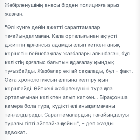
Жәбірленушінің анасы бірден полицияға арыз
жазған.
"Әлі күнге дейін қажетті сараптамалар
тағайындалмаған. Қала орталығынан ақ түсті
джиптің қорғансыз адамды алып кеткені анық
көрінетін бейнебақылау жазбалары алынбаған, бұл
көліктің қозғалыс бағытын қадағалау қиындық
туғызбайды. Жазбалар екі ай сақталады, бұл – факт.
Оқиға хронологиясын қалпына келтіру қиын
көрінбейді. Өйткені жәбірленушіні тура қала
орталығынан көлікпен алып кеткен... Бірақ сонша
камера бола тұра, күдікті әлі анықталмағаны
таңғалдырады. Сараптамалардың тағайындалуы
туралы тіпті айтпай-ақ қояйын", – деп жазды
адвокат.