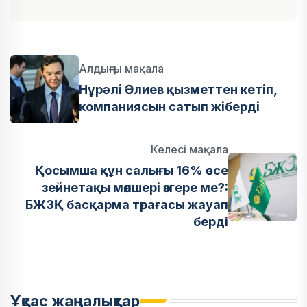
Алдыңғы мақала
Нұрәлі Әлиев қызметтен кетіп,
компаниясын сатып жіберді
Келесі мақала
Қосымша құн салығы 16% өссе
зейнетақы мөлшері өзгере ме?:
БЖЗҚ басқарма төрағасы жауап
берді
Ұқсас жаңалықтар