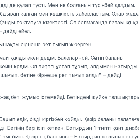
 деді де құлап түсті. Мен не болғанын түсінбей қалдым.
 Абдырап қалған мен көршілерге хабарластым. Олар жеде
анды тоқтатуға көмектесті. Ол болмағанда балам көп қа
– дейді әйел.
пышақты бірнеше рет тығып жіберген.
май қалды екен дедім. Балалар ғой. Сөйтіп баланы
ейін көрдім. Ол лифтті ұстап тұрып, алдымен Батырды
ығып, бетіне бірнеше рет тығып алды”, – дейді
жақ беті жұмыс істемейді. Бетіндені жүйке талшықтар
арып едік, бізді кіргізбей қойды. Қазір баланы палатағ
. Бетінің бәрі ісіп кеткен. Батырдың 1-типті қант диабе
ілмеймін. Қазір ең бастысы – Батырдың жазылып кетуі