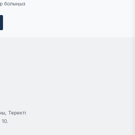
р болыңыз
ы, Теректі
 10.