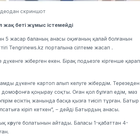
идеодан скриншот
л жақ беті жұмыс істемейді
аған 5 жасар баланың анасы оқиғаның қалай болғанын
ігі Tengrinews.kz порталына сілтеме жасап .
дүкенге жіберген екен. Бірақ подьезге кіргенше қарап
амды дүкенге картоп алып келуге жібердім. Терезеден
, домофонға қоңырау соқты. Оған қол бұлғап едім, мәз
пірім есіктің жанында басқа қызға тиісіп тұрған. Батыр
елсатыға кіріп кеткен”, – дейді Батырдың анасы.
қ көруге болатынын айтады. Баласы 1-қабаттан 4-
ған.