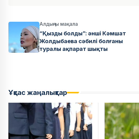
Алдыңғы мақала
“Қызды болды”: әнші Кәмшат
Жолдыбаева сәбилі болғаны
туралы ақпарат шықты
Ұқсас жаңалықтар