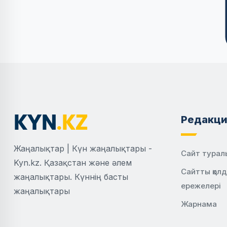
Редакци
Жаңалықтар | Күн жаңалықтары -
Сайт турал
Kyn.kz. Қазақстан және әлем
Сайтты қол
жаңалықтары. Күннің басты
ережелері
жаңалықтары
Жарнама