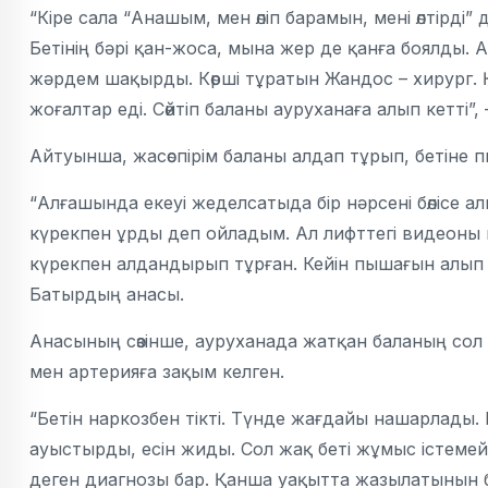
“Кіре сала “Анашым, мен өліп барамын, мені өлтірді”
Бетінің бәрі қан-жоса, мына жер де қанға боялды.
жәрдем шақырды. Көрші тұратын Жандос – хирург. Қ
жоғалтар еді. Сөйтіп баланы ауруханаға алып кетті”, 
Айтуынша, жасөспірім баланы алдап тұрып, бетіне 
“Алғашында екеуі жеделсатыда бір нәрсені бөлісе ал
күрекпен ұрды деп ойладым. Ал лифттегі видеоны к
күрекпен алдандырып тұрған. Кейін пышағын алып ш
Батырдың анасы.
Анасының сөзінше, ауруханада жатқан баланың сол 
мен артерияға зақым келген.
“Бетін наркозбен тікті. Түнде жағдайы нашарлады. Б
ауыстырды, есін жиды. Сол жақ беті жұмыс істемейді
деген диагнозы бар. Қанша уақытта жазылатынын б