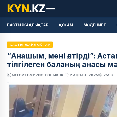
БАСТЫ ЖАҢАЛЫҚТАР
ҚОҒАМ
МӘДЕНИЕТ
БАСТЫ ЖАҢАЛЫҚТАР
“Анашым, мені өлтірді”: Аст
тілгілеген баланың анасы 
АВТОР
ТОМИРИС ТОНЫКӨК
12 АҚПАН, 2025
2598