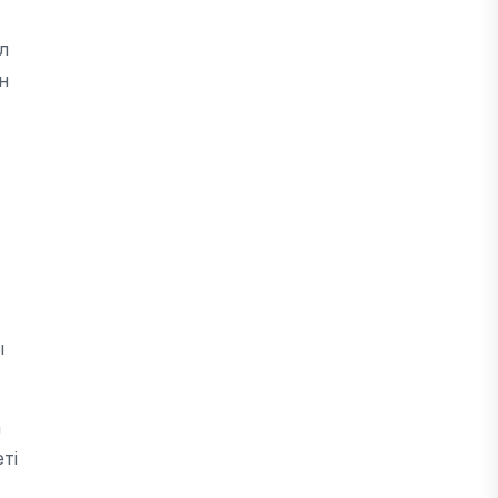
л
н
ы
а
ті
.