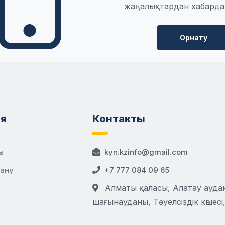
жаңалықтардан хабарда
Орнату
я
Контакты
ы
kyn.kzinfo@gmail.com
дану
+7 777 084 09 65
Алматы қаласы, Алатау аудан
шағынауданы, Тәуелсіздік көшесі,