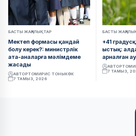
БАСТЫ ЖАҢАЛЫҚТАР
БАСТЫ ЖАҢАЛЫ
Мектеп формасы қандай
+41 градусқ
болу керек?: министрлік
ыстық: алд
ата-аналарға мәлімдеме
арналған а
жасады
АВТОР
ТОМИ
7 ТАМЫЗ, 2
АВТОР
ТОМИРИС ТОНЫКӨК
7 ТАМЫЗ, 2026