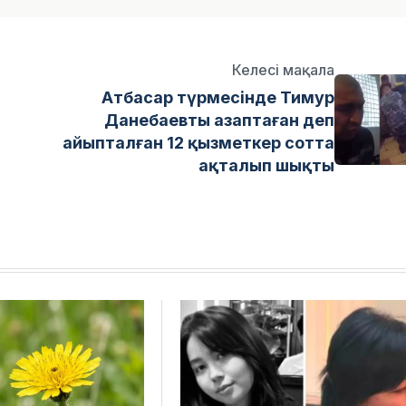
Келесі мақала
Атбасар түрмесінде Тимур
Данебаевты азаптаған деп
айыпталған 12 қызметкер сотта
ақталып шықты