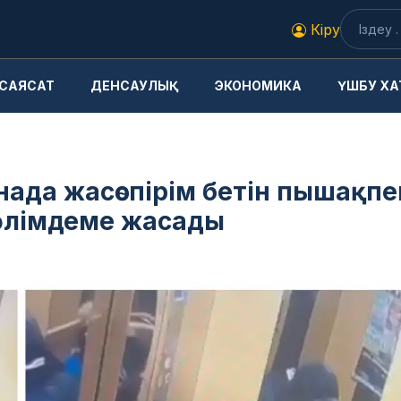
Кіру
САЯСАТ
ДЕНСАУЛЫҚ
ЭКОНОМИКА
ҮШБУ ХА
анада жасөспірім бетін пышақпе
мәлімдеме жасады