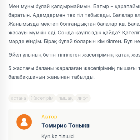
Мен мұны бұлай қалдырмаймын. Батыр – қарапайым
баратын. Адамдармен тез тіл табысады. Балалар а
Жанымызда мектеп болғандықтан балалар көп. Балал
жасауы мүмкін еді. Сонда қауіпсіздік қайда? Қателі
мәрде өкіндім. Бірақ бұлай боларын кім білген. Бұл 
Әйел ұлының бетін тілгілеген жасөспірімнің қатаң ж
5 жастағы баланы жаралаған жасөспірімнің пышағы
балабақшаның жанынан табылды.
астана
Жасөспірім
пышақ
лифт
Автор
Томирис Тоныкөк
Kyn.kz тілшісі