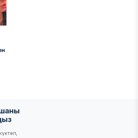
ен
мшаны
ңыз
жүктеп,