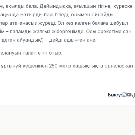
, ақылды бала. Дайындыққа, ағылшын тіліне, күреске
лаңында Батырды бәрі біледі, онымен ойнайды.
ар ата-анасыз жүреді. Ол кез келген балаға шабуыл
гім – баламды жалғыз жібергенімде. Осы әрекетіме сан
не деген айуандық”, – дейді ашынған ана.
азалануын талап етіп отыр.
 тұрғынүй кешенінен 250 метр қашықтықта орналасқан
Бөлісу: