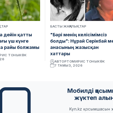
ҚТАР
БАСТЫ ЖАҢАЛЫҚТАР
а дейін қатты
"Бәрі менің келісімімсіз
ағы үш күнге
болды": Нұрай Серікбай м
уа райы болжамы
анасының жазысқан
хаттары
РИС ТОНЫКӨК
026
АВТОР
ТОМИРИС ТОНЫКӨК
7 ТАМЫЗ, 2026
Мобилді қосы
жүктеп алы
Kyn.kz қосымшасын 