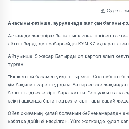
Сурет: в
Анасының сөзінше, ауруханада жатқан баланың со
Астанада жасөспірім бетін пышақпен тілгілеп таст
айтып берді, деп хабарлайды KYN.KZ ақпарат агентт
Айтуынша, 5 жасар Батырды ол картоп алып келуге 
тұрған.
“Кішкентай баламен үйде отырмын. Сол себепті бал
өзім бақылап қарап тұрдым. Батыр есікке жақындап
болып подъезге кіріп бара жатты. Сол уақытта жасөс
есікті ашқанда бірге подъезге кіріп, ары қарай жед
Әйел оқиғаның қалай болғанын бейнекамерадан аны
қабатқа дейін өзі көтерілген. Үйге жеткенде құлап қал