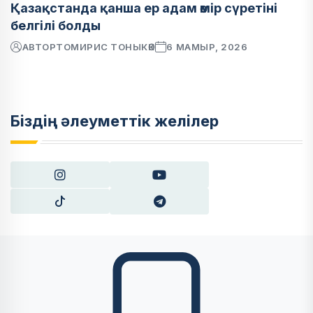
Қазақстанда қанша ер адам өмір сүретіні
белгілі болды
АВТОР
ТОМИРИС ТОНЫКӨК
6 МАМЫР, 2026
Біздің әлеуметтік желілер