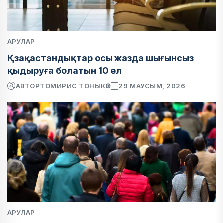
АРУЛАР
Қзақастандықтар осы жазда шығынсыз
қыдыруға болатын 10 ел
АВТОР
ТОМИРИС ТОНЫКӨК
29 МАУСЫМ, 2026
АРУЛАР