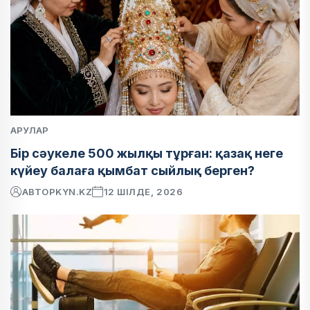
АРУЛАР
Бір сәукеле 500 жылқы тұрған: қазақ неге
күйеу балаға қымбат сыйлық берген?
АВТОР
KYN.KZ
12 ШІЛДЕ, 2026