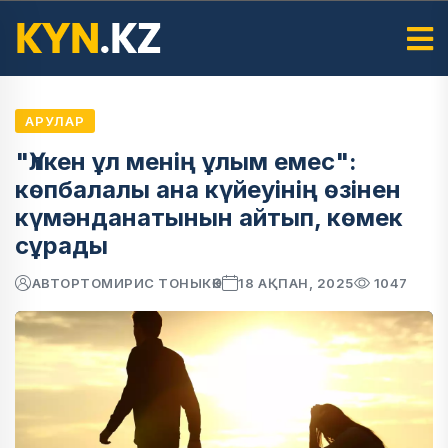
АРУЛАР
"Үлкен ұл менің ұлым емес":
көпбалалы ана күйеуінің өзінен
күмәнданатынын айтып, көмек
сұрады
АВТОР
ТОМИРИС ТОНЫКӨК
18 АҚПАН, 2025
1047