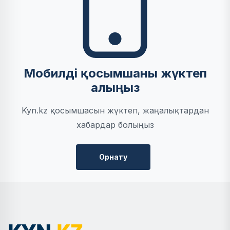
Мобилді қосымшаны жүктеп
алыңыз
Kyn.kz қосымшасын жүктеп, жаңалықтардан
хабардар болыңыз
Орнату