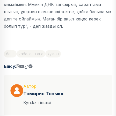
қимаймын. Мүмкін ДНК тапсырып, сараптама
шығып, ұл өзінен екеніне көзі жетсе, қайта басыла ма
деп те ойлаймын. Маған бір ақыл-кеңес керек
болып тұр", - деп жазды ол.
бала
көпбалалы ана
күмән
Бөлісу:
Автор
Томирис Тоныкөк
Kyn.kz тілшісі