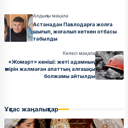
Алдыңғы мақала
Астанадан Павлодарға жолға
шығып, жоғалып кеткен отбасы
табылды
Келесі мақала
«Жомарт» кеніші: жеті адамның
өмірін жалмаған апаттың алғашқы
болжамы айтылды
Ұқсас жаңалықтар