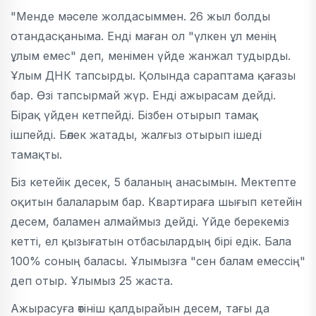
"Менде мәселе жолдасыммен. 26 жыл болды
отандасқаныма. Енді маған ол "үлкен ұл менің
ұлым емес" деп, менімен үйде жанжал тудырды.
Ұлым ДНК тапсырды. Қолында сараптама қағазы
бар. Өзі тапсырмай жүр. Енді ажырасам дейді.
Бірақ үйден кетпейді. Бізбен отырып тамақ
ішпейді. Бөлек жатады, жалғыз отырып ішеді
тамақты.
Біз кетейік десек, 5 баланың анасымын. Мектепте
оқитын балаларым бар. Квартираға шығып кетейін
десем, баламен алмаймыз дейді. Үйде берекеміз
кетті, ел қызығатын отбасылардың бірі едік. Бала
100% соның баласы.
Ұлымызға "сен балам емессің"
деп отыр
. Ұлымыз 25 жаста.
Ажырасуға өтініш қалдырайын десем, тағы да