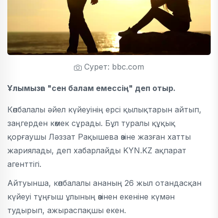
Сурет: bbc.com
Ұлымызға "сен балам емессің" деп отыр.
Көпбалалы әйел күйеуінің ерсі қылықтарын айтып,
заңгерден көмек сұрады. Бұл туралы құқық
қорғаушы Ләззат Рақышева өзіне жазған хатты
жариялады, деп хабарлайды KYN.KZ ақпарат
агенттігі.
Айтуынша, көпбалалы ананың 26 жыл отандасқан
күйеуі тұңғыш ұлының өзінен екеніне күмән
тудырып, ажыраспақшы екен.