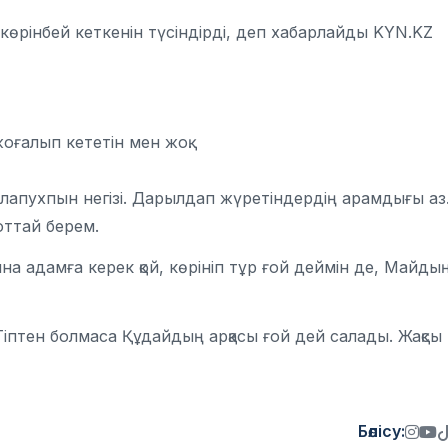
 көрінбей кеткенін түсіндірді, деп хабарлайды KYN.KZ
ғалып кететін мен жоқ.
н лапухпын негізі. Дарылдап жүретіндердің арамдығы аз
оттай берем.
а адамға керек қой, көрініп тұр ғой деймін де, Майды
 Тіптен болмаса Құдайдың арқасы ғой дей салады. Жақсы
Бөлісу: