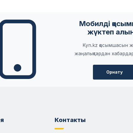
Мобилді қосы
жүктеп алы
Kyn.kz қосымшасын ж
жаңалықтардан хабарда
Орнату
я
Контакты