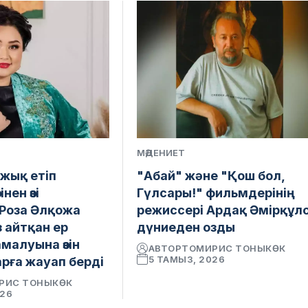
МӘДЕНИЕТ
ыжық етіп
"Абай" және "Қош бол,
зінен өзі
Гүлсары!" фильмдерінің
Роза Әлқожа
режиссері Ардақ Әмірқұл
 айтқан ер
дүниеден озды
малуына өзін
АВТОР
ТОМИРИС ТОНЫКӨК
5 ТАМЫЗ, 2026
рға жауап берді
РИС ТОНЫКӨК
026