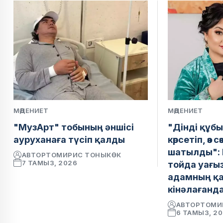
МӘДЕНИЕТ
МӘДЕНИЕТ
"МузАрт" тобының әншісі
"Дінді құб
ауруханаға түсіп қалды
көрсетіп, өз сө
шатылды": 
АВТОР
ТОМИРИС ТОНЫКӨК
7 ТАМЫЗ, 2026
тойда уағыз
адамның қа
кінәлағанда
АВТОР
ТОМИ
6 ТАМЫЗ, 2