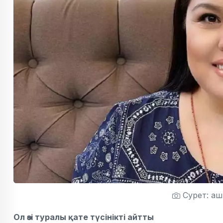
Сурет: аш
Ол өзі туралы қате түсінікті айтты