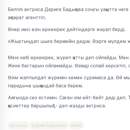
Белгілі актриса Дариға Бадықова соңғы уақытта неге
ақпарат агенттігі.
Өнер иесі өзін өркөкірек дейтіндерге жауап берді.
«Жыртыңдап шыға бермейін дедім. Әзірге мүлдем жо
Мені көбі өркөкірек, жүрегі қатты деп ойлайды. Ме
Жеке бастарын ойламайды. Өзімді солай көрсетіп, 
Өзім жалпылдап жүремін көмек сұрамаса да. Әй мын
парадына шыққандай баса берем.
Аяғында сөз естимін. Саған кім өйт-бөйт деді деп.
қасиеттер баршылық”,- деп жазды актриса.
актриса
Дариға Бадықова
мінез