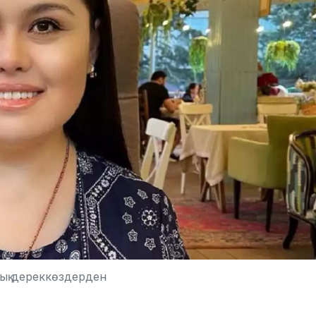
ық дереккөздерден