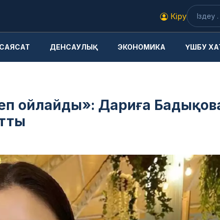
Кіру
САЯСАТ
ДЕНСАУЛЫҚ
ЭКОНОМИКА
ҮШБУ ХА
ы деп ойлайды»: Дариға Бадықов
йтты