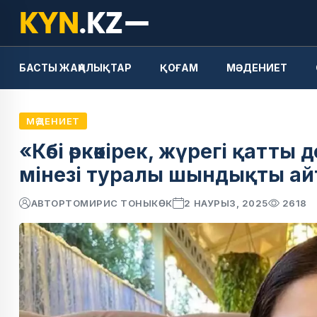
БАСТЫ ЖАҢАЛЫҚТАР
ҚОҒАМ
МӘДЕНИЕТ
МӘДЕНИЕТ
«Көбі өркөкірек, жүрегі қатт
мінезі туралы шындықты а
АВТОР
ТОМИРИС ТОНЫКӨК
2 НАУРЫЗ, 2025
2618