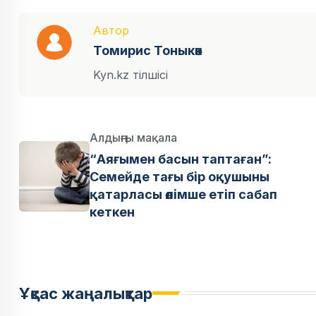
Автор
Томирис Тоныкөк
Kyn.kz тілшісі
Алдыңғы мақала
“Аяғымен басын таптаған”:
Семейде тағы бір оқушыны
қатарласы өлімше етіп сабап
кеткен
Ұқсас жаңалықтар