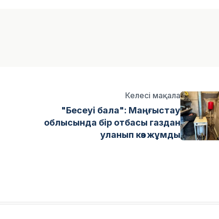
Келесі мақала
"Бесеуі бала": Маңғыстау
облысында бір отбасы газдан
уланып көз жұмды