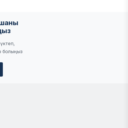
мшаны
ңыз
үктеп,
р болыңыз