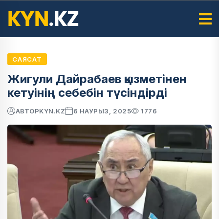
САЯСАТ
Жигули Дайрабаев қызметінен
кетуінің себебін түсіндірді
АВТОР
KYN.KZ
6 НАУРЫЗ, 2025
1776