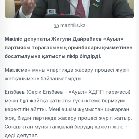
mazhilis.kz
Мәжіліс депутаты Жигули Дайрабаев «Ауыл»
партиясы төрағасының орынбасары қызметінен
босатылуына қатысты пікір білдірді.
Мәжілісмен мұны «партияда жасару процесі жүріп
жатқанымен» байланыстырды.
Егізбаев (Серік Егізбаев – «Ауыл» ХДПП төрағасы)
менің бұл жайтқа қатысты түсініктеме бермеуім
керектігін айтты. Мені ешкім жұмыстан шығарған
жоқ, біздің партияда жасару процесі жүріп жатыр.
Сондықтан мұны талқылай берудің қажеті жоқ, -
деді депутат.