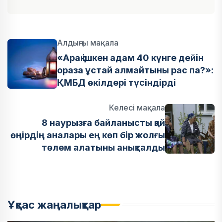
Алдыңғы мақала
«Арақ ішкен адам 40 күнге дейін
ораза ұстай алмайтыны рас па?»:
ҚМБД өкілдері түсіндірді
Келесі мақала
8 наурызға байланысты қай
өңірдің аналары ең көп бір жолғы
төлем алатыны анықталды
Ұқсас жаңалықтар