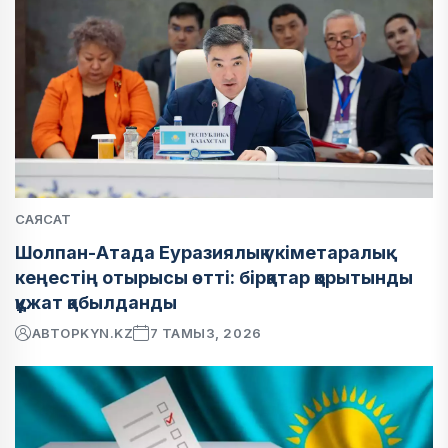
САЯСАТ
Шолпан-Атада Еуразиялық үкіметаралық
кеңестің отырысы өтті: бірқатар қорытынды
құжат қабылданды
АВТОР
KYN.KZ
7 ТАМЫЗ, 2026