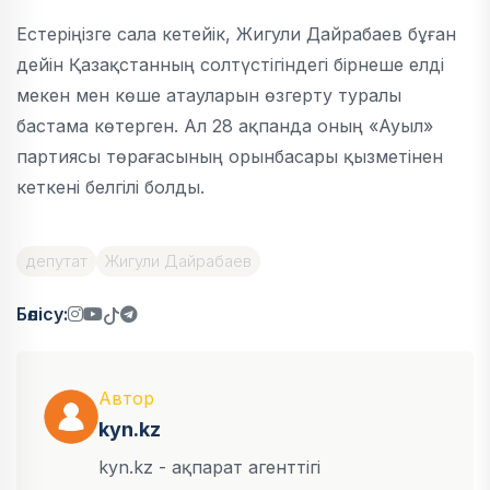
Естеріңізге сала кетейік, Жигули Дайрабаев бұған
дейін Қазақстанның солтүстігіндегі бірнеше елді
мекен мен көше атауларын өзгерту туралы
бастама көтерген. Ал 28 ақпанда оның «Ауыл»
партиясы төрағасының орынбасары қызметінен
кеткені белгілі болды.
депутат
Жигули Дайрабаев
Бөлісу:
Автор
kyn.kz
kyn.kz - ақпарат агенттігі