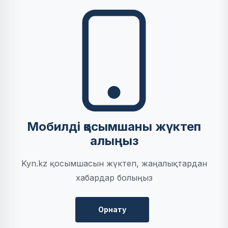
Мобилді қосымшаны жүктеп
алыңыз
Kyn.kz қосымшасын жүктеп, жаңалықтардан
хабардар болыңыз
Орнату