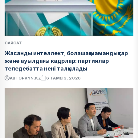
САЯСАТ
Жасанды интеллект, болашақ мамандықтар
және ауылдағы кадрлар: партиялар
теледебатта нені талқылады
АВТОР
KYN.KZ
6 ТАМЫЗ, 2026