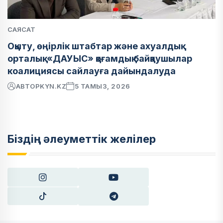
САЯСАТ
Оқыту, өңірлік штабтар және ахуалдық
орталық: «ДАУЫС» қоғамдық байқаушылар
коалициясы сайлауға дайындалуда
АВТОР
KYN.KZ
5 ТАМЫЗ, 2026
Біздің әлеуметтік желілер