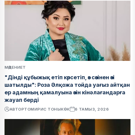
МӘДЕНИЕТ
"Дінді құбыжық етіп көрсетіп, өз сөзінен өзі
шатылды": Роза Әлқожа тойда уағыз айтқан
ер адамның қамалуына өзін кінәлағандарға
жауап берді
АВТОР
ТОМИРИС ТОНЫКӨК
6 ТАМЫЗ, 2026