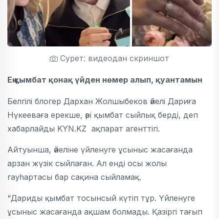
Сурет: видеодан скриншот
Ең қымбат қонақ үйден нөмер алып, қуантамын
Белгілі блогер Дархан Жолшыбеков әйелі Дариға
Нүкееваға ерекше, әрі қымбат сыйлық берді, деп
хабарлайды KYN.KZ ақпарат агенттігі.
Айтуынша, әйеліне үйленуге ұсыныс жасағанда
арзан жүзік сыйлаған. Ал енді осы жолы
гауһартасы бар сақина сыйламақ.
“Дариды қымбат тосынсый күтіп тұр. Үйленуге
ұсыныс жасағанда ақшам болмады. Қазіргі тағып