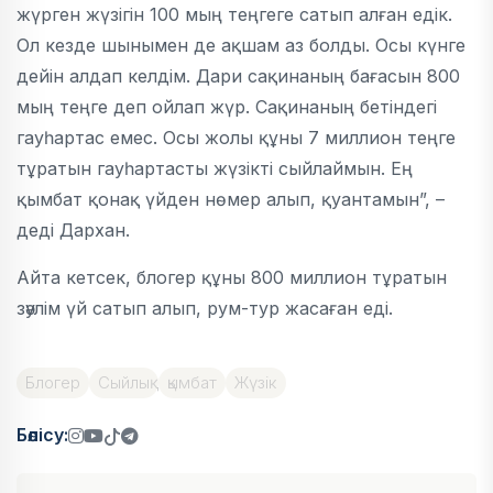
жүрген жүзігін 100 мың теңгеге сатып алған едік.
Ол кезде шынымен де ақшам аз болды. Осы күнге
дейін алдап келдім. Дари сақинаның бағасын 800
мың теңге деп ойлап жүр. Сақинаның бетіндегі
гауһартас емес. Осы жолы құны 7 миллион теңге
тұратын гауһартасты жүзікті сыйлаймын. Ең
қымбат қонақ үйден нөмер алып, қуантамын”, –
деді Дархан.
Айта кетсек, блогер құны 800 миллион тұратын
зәулім үй сатып алып, рум-тур жасаған еді.
Блогер
Сыйлық
қымбат
Жүзік
Бөлісу: