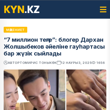
МӘДЕНИЕТ
“7 миллион теңге”: блогер Дархан
Жолшыбеков әйеліне гауһартасы
бар жүзік сыйлады
АВТОР
ТОМИРИС ТОНЫКӨК
12 НАУРЫЗ, 2025
1656