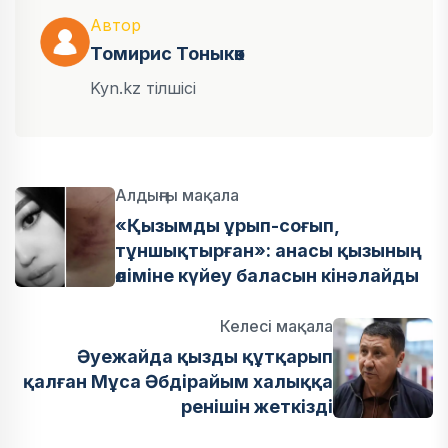
Автор
Томирис Тоныкөк
Kyn.kz тілшісі
Алдыңғы мақала
«Қызымды ұрып-соғып,
тұншықтырған»: анасы қызының
өліміне күйеу баласын кінәлайды
Келесі мақала
Әуежайда қызды құтқарып
қалған Мұса Әбдірайым халыққа
ренішін жеткізді