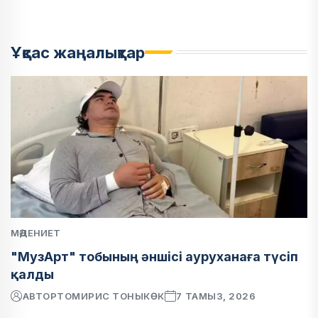
Ұқсас жаңалықтар
МӘДЕНИЕТ
"МузАрт" тобының әншісі ауруханаға түсіп
қалды
АВТОР
ТОМИРИС ТОНЫКӨК
7 ТАМЫЗ, 2026