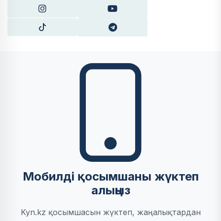
Мобилді қосымшаны жүктеп
алыңыз
Kyn.kz қосымшасын жүктеп, жаңалықтардан