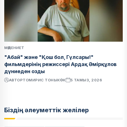
МӘДЕНИЕТ
"Абай" және "Қош бол, Гүлсары!"
фильмдерінің режиссері Ардақ Әмірқұлов
дүниеден озды
АВТОР
ТОМИРИС ТОНЫКӨК
5 ТАМЫЗ, 2026
Біздің әлеуметтік желілер