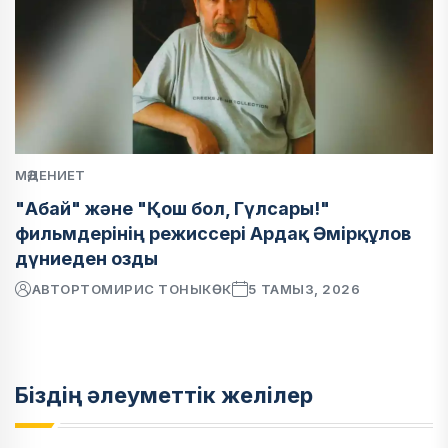
МӘДЕНИЕТ
"Абай" және "Қош бол, Гүлсары!"
фильмдерінің режиссері Ардақ Әмірқұлов
дүниеден озды
АВТОР
ТОМИРИС ТОНЫКӨК
5 ТАМЫЗ, 2026
Біздің әлеуметтік желілер