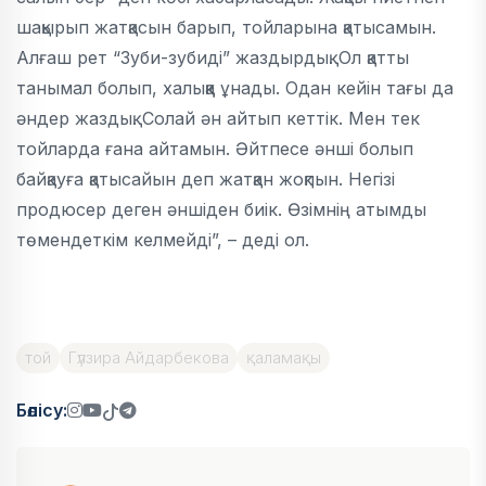
шақырып жатқасын барып, тойларына қатысамын.
Алғаш рет “Зуби-зубиді” жаздырдық. Ол қатты
танымал болып, халыққа ұнады. Одан кейін тағы да
әндер жаздық. Солай ән айтып кеттік. Мен тек
тойларда ғана айтамын. Әйтпесе әнші болып
байқауға қатысайын деп жатқан жоқпын. Негізі
продюсер деген әншіден биік. Өзімнің атымды
төмендеткім келмейді”, – деді ол.
той
Гүлзира Айдарбекова
қаламақы
Бөлісу: