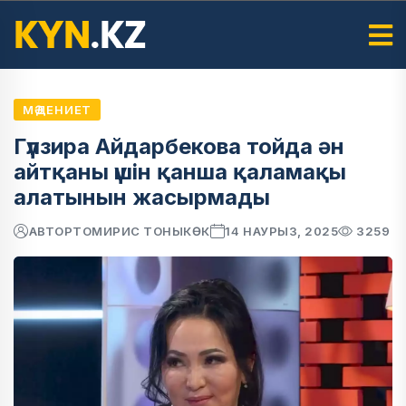
МӘДЕНИЕТ
Гүлзира Айдарбекова тойда ән
айтқаны үшін қанша қаламақы
алатынын жасырмады
АВТОР
ТОМИРИС ТОНЫКӨК
14 НАУРЫЗ, 2025
3259