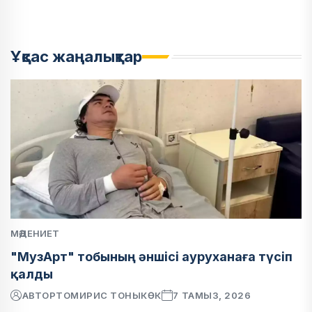
Ұқсас жаңалықтар
МӘДЕНИЕТ
"МузАрт" тобының әншісі ауруханаға түсіп
қалды
АВТОР
ТОМИРИС ТОНЫКӨК
7 ТАМЫЗ, 2026