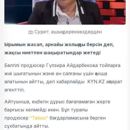
Сурет: ашық дереккөздерден
Ырымын жасап, арнайы жолыңды берсін деп,
жақсы ниетпен шақыратындар жетеді
Белгілі продюсер Гүлзира Айдарбекова тойларға
жиі шығатынын және ән салғаны үшін қанша
алатынын айтты, деп хабарлайды KYN.KZ ақпарат
агенттігі.
Айтуынша, еңбегін дұрыс бағаламаған жерге
барғысы келмейді екен. Бұл туралы
продюсер
“Taboo”
бағдарламасына берген
сұхбатында айтты.