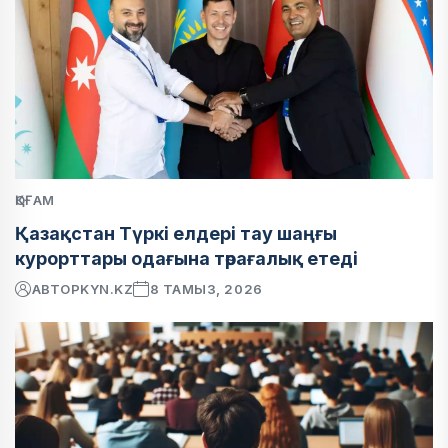
ҚОҒАМ
Қазақстан Түркі елдері тау шаңғы
курорттары одағына төрағалық етеді
АВТОР
KYN.KZ
8 ТАМЫЗ, 2026