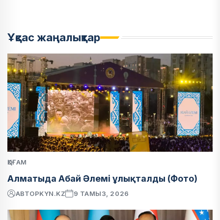
Ұқсас жаңалықтар
ҚОҒАМ
Алматыда Абай Әлемі ұлықталды (Фото)
АВТОР
KYN.KZ
9 ТАМЫЗ, 2026