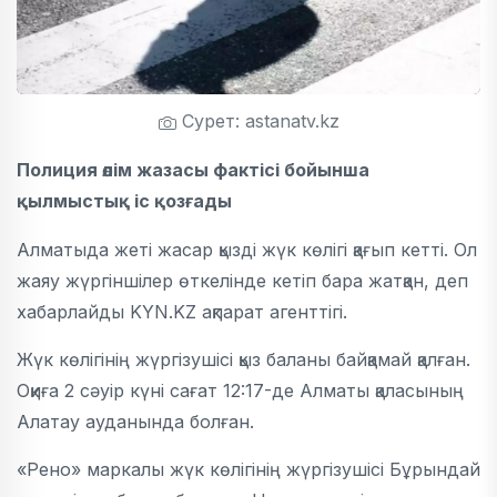
Сурет: astanatv.kz
Полиция өлім жазасы фактісі бойынша
қылмыстық іс қозғады
Алматыда жеті жасар қызді жүк көлігі қағып кетті. Ол
жаяу жүргіншілер өткелінде кетіп бара жатқан, деп
хабарлайды KYN.KZ ақпарат агенттігі.
Жүк көлігінің жүргізушісі қыз баланы байқамай қалған.
Оқиға 2 сәуір күні сағат 12:17-де Алматы қаласының
Алатау ауданында болған.
«Рено» маркалы жүк көлігінің жүргізушісі Бұрындай