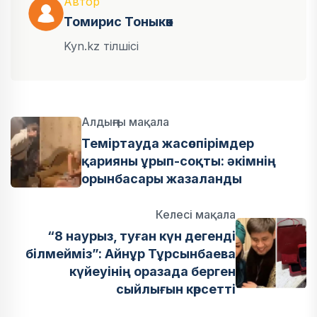
Автор
Томирис Тоныкөк
Kyn.kz тілшісі
Алдыңғы мақала
Теміртауда жасөспірімдер
қарияны ұрып-соқты: әкімнің
орынбасары жазаланды
Келесі мақала
“8 наурыз, туған күн дегенді
білмейміз”: Айнұр Тұрсынбаева
күйеуінің оразада берген
сыйлығын көрсетті