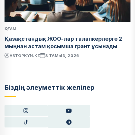
ҚОҒАМ
Қазақстандық ЖОО-лар талапкерлерге 2
мыңнан астам қосымша грант ұсынады
АВТОР
KYN.KZ
8 ТАМЫЗ, 2026
Біздің әлеуметтік желілер