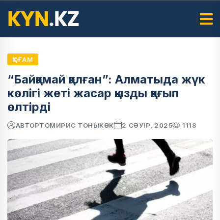
ҚОҒАМ
“Байқамай қалған”: Алматыда жүк
көлігі жеті жасар қызды қағып
өлтірді
АВТОР
ТОМИРИС ТОНЫКӨК
2 СӘУІР, 2025
1118