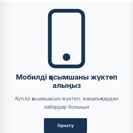
Мобилді қосымшаны жүктеп
алыңыз
Kyn.kz қосымшасын жүктеп, жаңалықтардан
хабардар болыңыз
Орнату