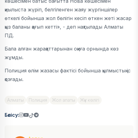
көшесімен батыс бағытта Нова көшесімен
қиылыста жүріп, белгіленген жаяу жүргіншілер
өткелі бойынша жол бөлігін кесіп өткен жеті жасар
қыз баланы қағып кетті», - деп нақтылады Алматы
ПД.
Бала алған жарақаттарынан оқиға орнында көз
жұмды.
Полиция өлім жазасы фактісі бойынша қылмыстық іс
қозғады.
Алматы
Полиция
Жол апаты
Жүк көлігі
Бөлісу: