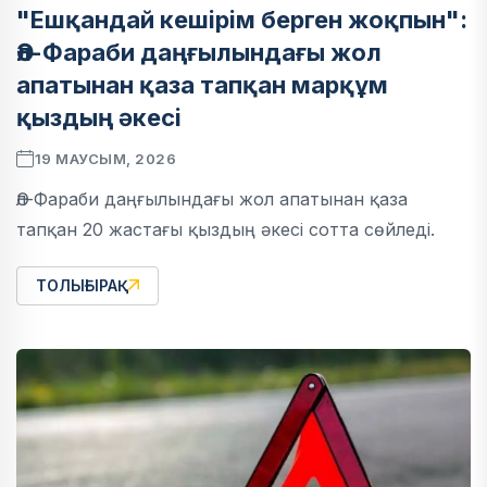
"Ешқандай кешірім берген жоқпын":
Әл-Фараби даңғылындағы жол
апатынан қаза тапқан марқұм
қыздың әкесі
19 МАУСЫМ, 2026
Әл-Фараби даңғылындағы жол апатынан қаза
тапқан 20 жастағы қыздың әкесі сотта сөйледі.
ТОЛЫҒЫРАҚ