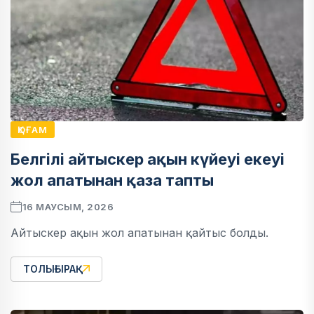
ҚОҒАМ
Белгілі айтыскер ақын күйеуі екеуі
жол апатынан қаза тапты
16 МАУСЫМ, 2026
Айтыскер ақын жол апатынан қайтыс болды.
ТОЛЫҒЫРАҚ