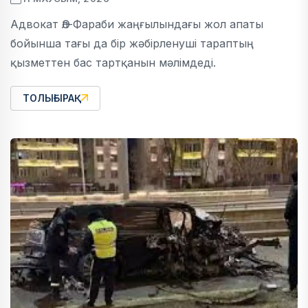
Адвокат Әл-Фараби жаңғылындағы жол апаты
бойынша тағы да бір жәбірленуші тараптың
қызметтен бас тартқанын мәлімдеді.
ТОЛЫҒЫРАҚ