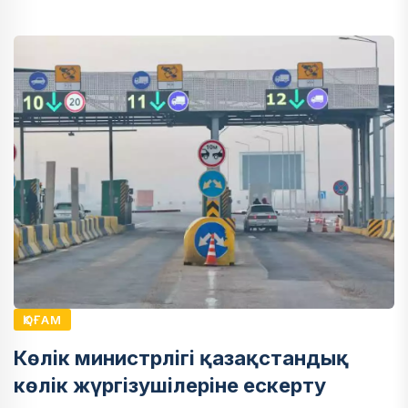
ҚОҒАМ
Көлік министрлігі қазақстандық
көлік жүргізушілеріне ескерту