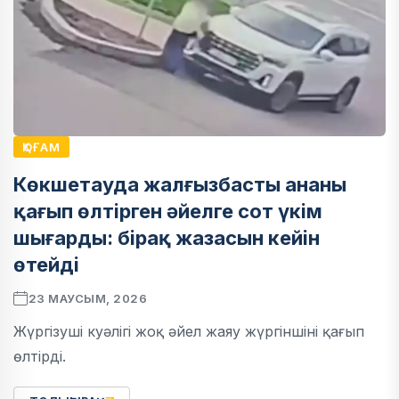
ҚОҒАМ
Көкшетауда жалғызбасты ананы
қағып өлтірген әйелге сот үкім
шығарды: бірақ жазасын кейін
өтейді
23 МАУСЫМ, 2026
Жүргізуші куәлігі жоқ әйел жаяу жүргіншіні қағып
өлтірді.