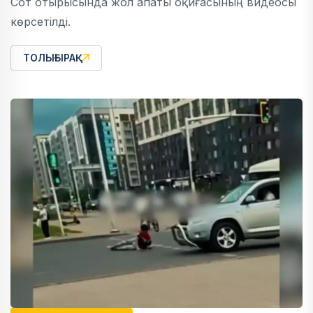
Сот отырысында жол апаты оқиғасының видеосы
көрсетілді.
ТОЛЫҒЫРАҚ