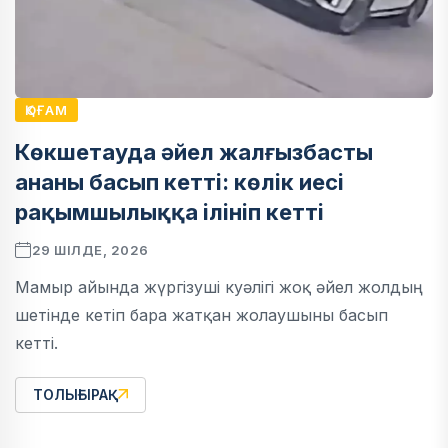
ҚОҒАМ
Көкшетауда әйел жалғызбасты
ананы басып кетті: көлік иесі
рақымшылыққа ілініп кетті
29 ШІЛДЕ, 2026
Мамыр айында жүргізуші куәлігі жоқ әйел жолдың
шетінде кетіп бара жатқан жолаушыны басып
кетті.
ТОЛЫҒЫРАҚ