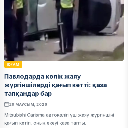
ҚОҒАМ
Павлодарда көлік жаяу
жүргіншілерді қағып кетті: қаза
тапқандар бар
29 МАУСЫМ, 2026
Mitsubishi Carisma автокөлігі үш жаяу жүргіншіні
қағып кетіп, оның екеуі қаза тапты.