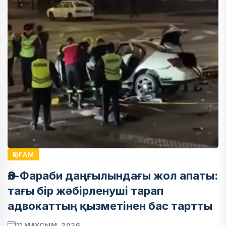
ҚОҒАМ
Әл-Фараби даңғылындағы жол апаты:
тағы бір жәбірленуші тарап
адвокаттың қызметінен бас тартты
11 МАУСЫМ, 2026