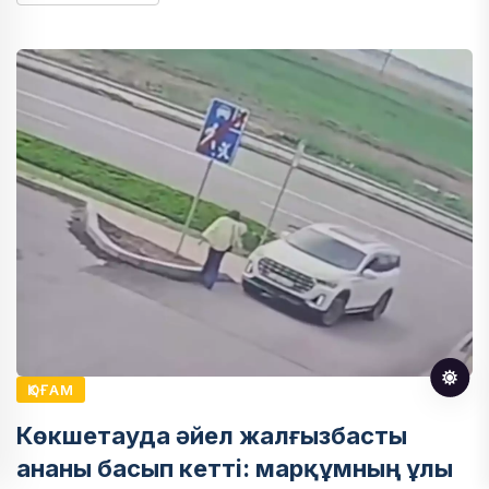
ҚОҒАМ
Көкшетауда әйел жалғызбасты
ананы басып кетті: марқұмның ұлы