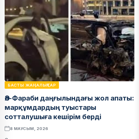
БАСТЫ ЖАҢАЛЫҚТАР
Әл-Фараби даңғылындағы жол апаты:
марқұмдардың туыстары
сотталушыға кешірім берді
8 МАУСЫМ, 2026