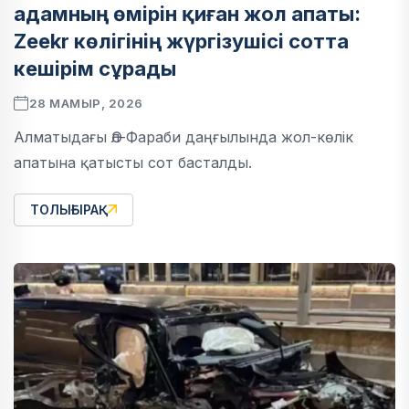
адамның өмірін қиған жол апаты:
Zeekr көлігінің жүргізушісі сотта
кешірім сұрады
28 МАМЫР, 2026
Алматыдағы Әл-Фараби даңғылында жол-көлік
апатына қатысты сот басталды.
ТОЛЫҒЫРАҚ