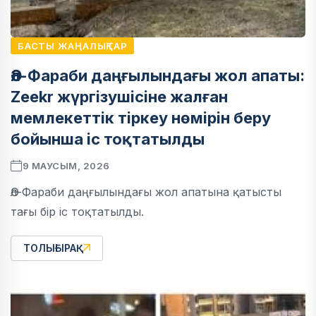
БАСТЫ ЖАҢАЛЫҚТАР
Әл-Фараби даңғылындағы жол апаты:
Zeekr жүргізушісіне жалған
мемлекеттік тіркеу нөмірін беру
бойынша іс тоқтатылды
9 МАУСЫМ, 2026
Әл-Фараби даңғылындағы жол апатына қатысты
тағы бір іс тоқтатылды.
ТОЛЫҒЫРАҚ