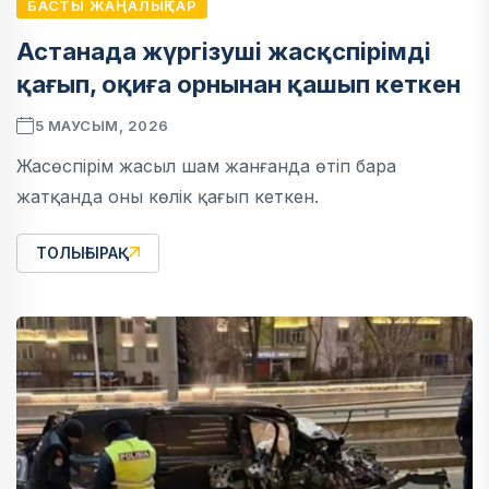
БАСТЫ ЖАҢАЛЫҚТАР
Астанада жүргізуші жасқспірімді
қағып, оқиға орнынан қашып кеткен
5 МАУСЫМ, 2026
Жасөспірім жасыл шам жанғанда өтіп бара
жатқанда оны көлік қағып кеткен.
ТОЛЫҒЫРАҚ