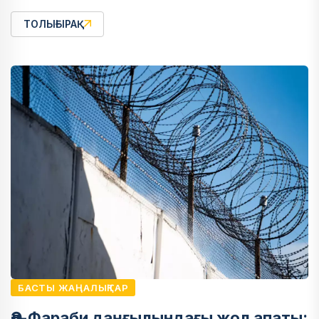
ТОЛЫҒЫРАҚ
БАСТЫ ЖАҢАЛЫҚТАР
Әл-Фараби даңғылындағы жол апаты: