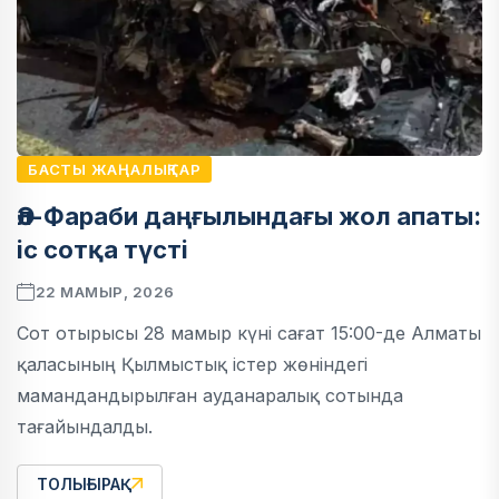
БАСТЫ ЖАҢАЛЫҚТАР
Әл-Фараби даңғылындағы жол апаты:
іс сотқа түсті
22 МАМЫР, 2026
Сот отырысы 28 мамыр күні сағат 15:00-де Алматы
қаласының Қылмыстық істер жөніндегі
мамандандырылған ауданаралық сотында
тағайындалды.
ТОЛЫҒЫРАҚ