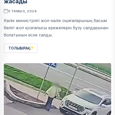
жасады
5 ТАМЫЗ, 2026
Көлік министрлігі жол-көлік оқиғаларының басым
бөлігі жол қозғалысы ережелерін бұзу салдарынан
болатынын еске салды.
ТОЛЫҒЫРАҚ