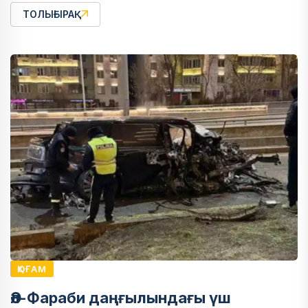
ТОЛЫҒЫРАҚ
ҚОҒАМ
Әл-Фараби даңғылындағы үш