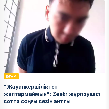
ҚОҒАМ
"Жауапкершіліктен
жалтармаймын": Zeekr жүргізушісі
сотта соңғы сөзін айтты