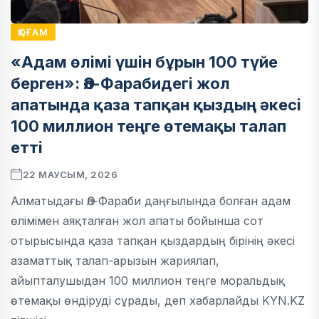
ҚОҒАМ
«Адам өлімі үшін бұрын 100 түйе
берген»: Әл-Фарабидегі жол
апатында қаза тапқан қыздың әкесі
100 миллион теңге өтемақы талап
етті
22 МАУСЫМ, 2026
Алматыдағы Әл-Фараби даңғылында болған адам
өлімімен аяқталған жол апаты бойынша сот
отырысында қаза тапқан қыздардың бірінің әкесі
азаматтық талап-арызын жариялап,
айыпталушыдан 100 миллион теңге моральдық
өтемақы өндіруді сұрады, деп хабарлайды KYN.KZ