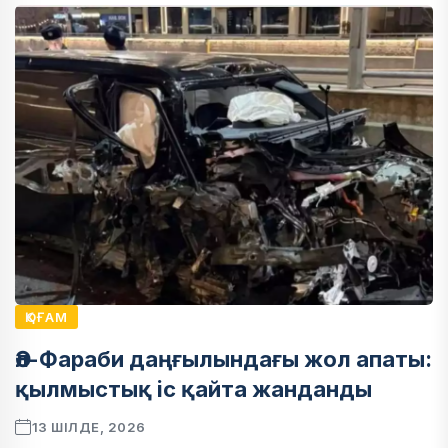
ҚОҒАМ
Әл-Фараби даңғылындағы жол апаты:
қылмыстық іс қайта жанданды
13 ШІЛДЕ, 2026