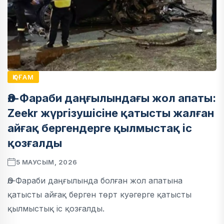
ҚОҒАМ
Әл-Фараби даңғылындағы жол апаты:
Zeekr жүргізушісіне қатысты жалған
айғақ бергендерге қылмыстақ іс
қозғалды
5 МАУСЫМ, 2026
Әл-Фараби даңғылында болған жол апатына
қатысты айғақ берген төрт куәгерге қатысты
қылмыстық іс қозғалды.