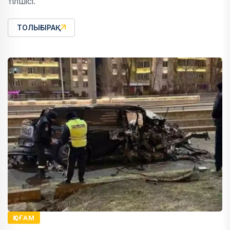
тілшісі.
ТОЛЫҒЫРАҚ
ҚОҒАМ