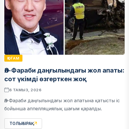
ҚОҒАМ
Әл-Фараби даңғылындағы жол апаты:
сот үкімді өзгерткен жоқ
6 ТАМЫЗ, 2026
Әл-Фараби даңғылындағы жол апатына қатысты іс
бойынша аппелляциялық шағым қаралды.
ТОЛЫҒЫРАҚ