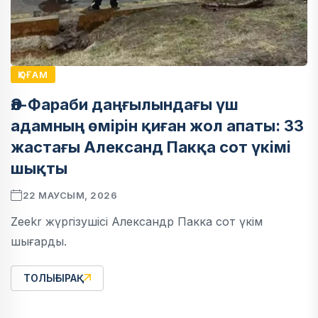
ҚОҒАМ
Әл-Фараби даңғылындағы үш
адамның өмірін қиған жол апаты: 33
жастағы Александ Пакқа сот үкімі
шықты
22 МАУСЫМ, 2026
Zeekr жүргізушісі Александр Пакка сот үкім
шығарды.
ТОЛЫҒЫРАҚ