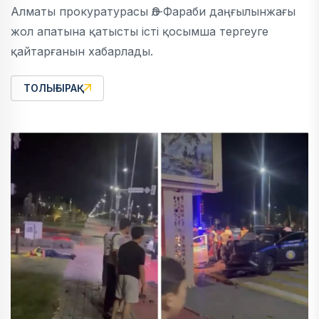
Алматы прокуратурасы Әл-Фараби даңғылынжағы
жол апатына қатысты істі қосымша тергеуге
қайтарғанын хабарлады.
ТОЛЫҒЫРАҚ