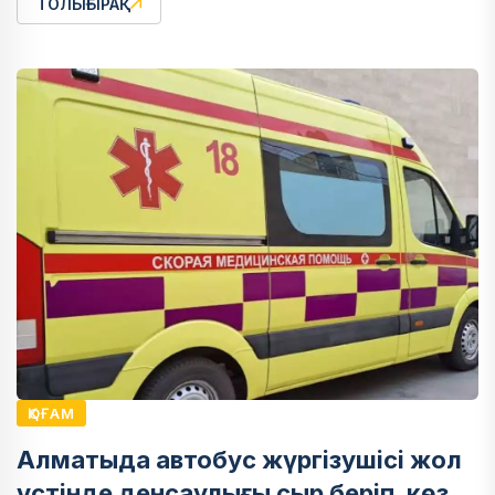
ТОЛЫҒЫРАҚ
ҚОҒАМ
Алматыда автобус жүргізушісі жол
үстінде денсаулығы сыр беріп, көз