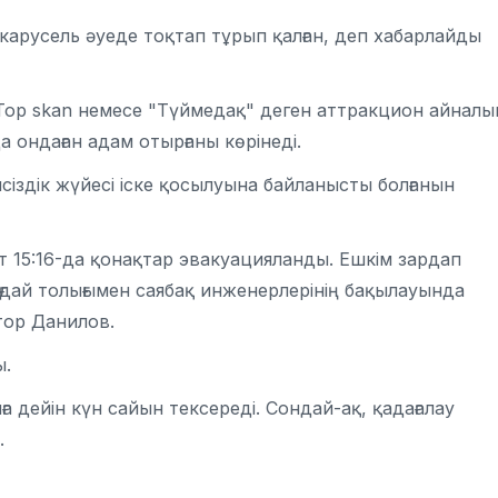
карусель әуеде тоқтап тұрып қалған, деп хабарлайды
ан. Top skan немесе "Түймедақ" деген аттракцион айналы
а ондаған адам отырғаны көрінеді.
псіздік жүйесі іске қосылуына байланысты болғанын
ат 15:16-да қонақтар эвакуацияланды. Ешкім зардап
ғдай толығымен саябақ инженерлерінің бақылауында
ктор Данилов.
ы.
 дейін күн сайын тексереді. Сондай-ақ, қадағалау
.