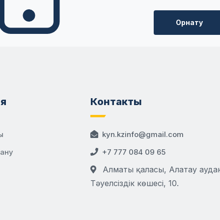
Орнату
я
Контакты
ы
kyn.kzinfo@gmail.com
дану
+7 777 084 09 65
Алматы қаласы, Алатау аудан
Тәуелсіздік көшесі, 10.