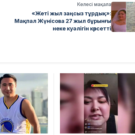
Келесі мақала
«Жеті жыл заңсыз тұрдық»:
Мақпал Жүнісова 27 жыл бұрынғы
неке куәлігін көрсетті