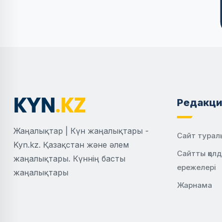
Редакци
Жаңалықтар | Күн жаңалықтары -
Сайт турал
Kyn.kz. Қазақстан және әлем
Сайтты қол
жаңалықтары. Күннің басты
ережелері
жаңалықтары
Жарнама