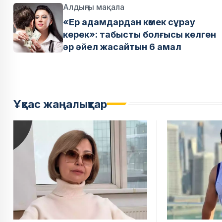
Алдыңғы мақала
«Ер адамдардан көмек сұрау
керек»: табысты болғысы келген
әр әйел жасайтын 6 амал
Ұқсас жаңалықтар