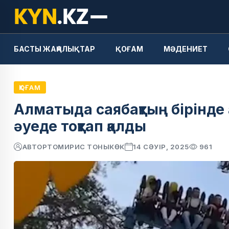
БАСТЫ ЖАҢАЛЫҚТАР
ҚОҒАМ
МӘДЕНИЕТ
ҚОҒАМ
Алматыда саябақтың бірінде
әуеде тоқтап қалды
АВТОР
ТОМИРИС ТОНЫКӨК
14 СӘУІР, 2025
961