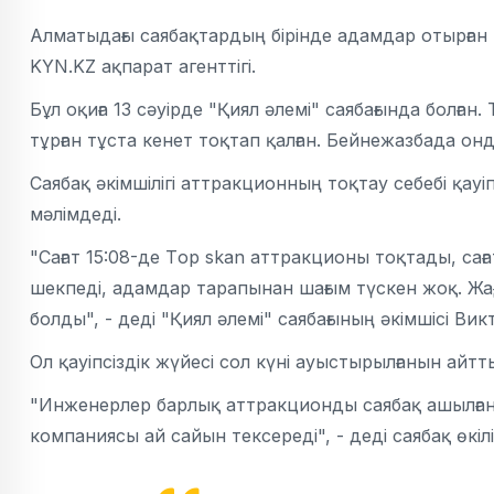
Алматыдағы саябақтардың бірінде адамдар отырған 
KYN.KZ ақпарат агенттігі.
Бұл оқиға 13 сәуірде "Қиял әлемі" саябағында болғ
тұрған тұста кенет тоқтап қалған. Бейнежазбада онд
Саябақ әкімшілігі аттракционның тоқтау себебі қауі
мәлімдеді.
"Сағат 15:08-де Тop skan аттракционы тоқтады, сағ
шекпеді, адамдар тарапынан шағым түскен жоқ. Жа
болды", - деді "Қиял әлемі" саябағының әкімшісі Ви
Ол қауіпсіздік жүйесі сол күні ауыстырылғанын айтт
"Инженерлер барлық аттракционды саябақ ашылғанға
компаниясы ай сайын тексереді", - деді саябақ өкілі