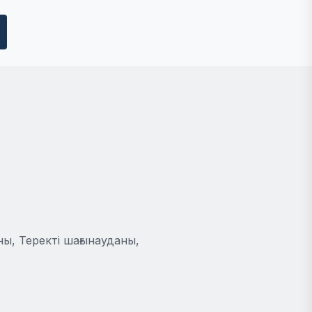
ы, Теректі шағынауданы,