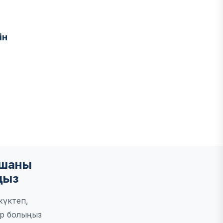
ін
мшаны
ңыз
жүктеп,
р болыңыз