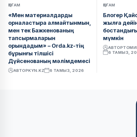
ҚОҒАМ
ҚОҒАМ
«Мен материалдарды
Блогер Қай
орналастыра алмайтынмын,
жылға дейі
мен тек Бажкенованың
бостандығ
тапсырмаларын
мүмкін
орындадым» – Orda.kz-тің
АВТОР
ТОМИ
6 ТАМЫЗ, 2
бұрынғы тілшісі
Дүйсенованың мәлімдемесі
АВТОР
KYN.KZ
6 ТАМЫЗ, 2026