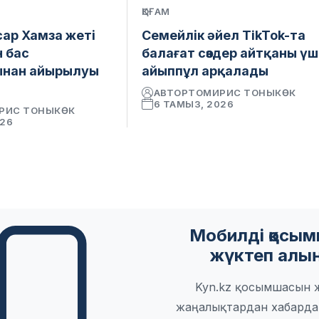
ҚОҒАМ
сар Хамза жеті
Семейлік әйел TikTok-та
н бас
балағат сөздер айтқаны үш
ынан айырылуы
айыппұл арқалады
АВТОР
ТОМИРИС ТОНЫКӨК
6 ТАМЫЗ, 2026
РИС ТОНЫКӨК
026
Мобилді қосы
жүктеп алы
Kyn.kz қосымшасын 
жаңалықтардан хабарда