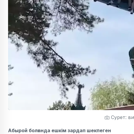
Сурет: в
Абырой болғанда ешкім зардап шекпеген