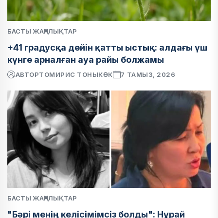
БАСТЫ ЖАҢАЛЫҚТАР
+41 градусқа дейін қатты ыстық: алдағы үш
күнге арналған ауа райы болжамы
АВТОР
ТОМИРИС ТОНЫКӨК
7 ТАМЫЗ, 2026
БАСТЫ ЖАҢАЛЫҚТАР
"Бәрі менің келісімімсіз болды": Нұрай