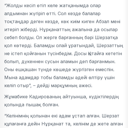
“Жолды кесіп өтіп келе жатқанымда олар
алдымнан жүгіріп өтті. Сол кезде балалар
тоқтаңдар деген кезде, көк киім киген Абзал мені
итеріп жіберді. Нұрқанаттың ажалына да осылар
себеп болды. Ол жерге барғанның бәрі Шерзатқа
қол көтерді. Баламды олай ұратындай, Шерзаттың
не істеп қойғанын түсінбедім. Досы Қытайға кететін
болып, дүкеннен сусын аламын деп барғанмын.
Оны ешқашан түнде көшеде жүргізген емеспін.
Мына адамдар тобы баламды әдейі өлтіру үшін
келіп отыр”, – дейді марқұмның әжесі.
Жұмабике Кадированың айтуынша, күдіктілердің
қолында пышақ болған.
“Келінімнің қолынан екі адам ұстап алған. Шерзат
құлағанға дейін Нұрқанат та, келінім де жете алған