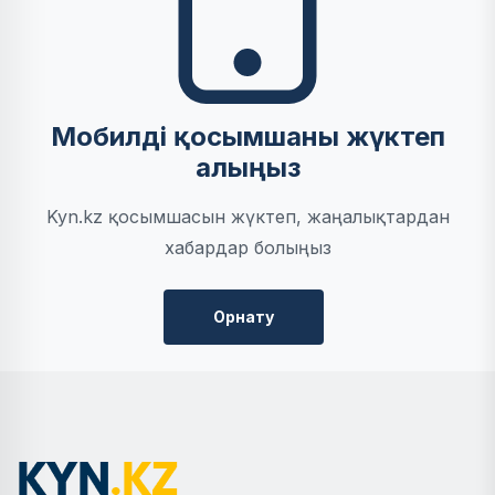
Мобилді қосымшаны жүктеп
алыңыз
Kyn.kz қосымшасын жүктеп, жаңалықтардан
хабардар болыңыз
Орнату