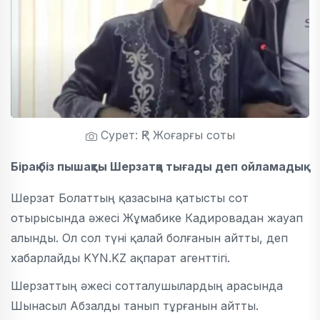
Сурет: ҚР Жоғарғы соты
Бірақ біз пышақты Шерзатқа тығады деп ойламадық
Шерзат Болаттың қазасына қатысты сот
отырысында әжесі Жұмабике Кадировадан жауап
алынды. Ол сол түні қалай болғанын айтты, деп
хабарлайды KYN.KZ ақпарат агенттігі.
Шерзаттың әжесі сотталушылардың арасында
Шынасыл Абзалды танып тұрғанын айтты.