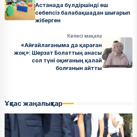
Астанада бүлдіршінді еш
себепсіз балабақшадан шығарып
жіберген
Келесі мақала
«Айғайлағаныма да қараған
жоқ»: Шерзат Болаттың анасы
сол түні оқиғаның қалай
болғанын айтты
Ұқсас жаңалықтар