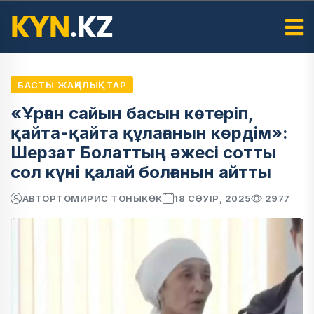
БАСТЫ ЖАҢАЛЫҚТАР
«Ұрған сайын басын көтеріп,
қайта-қайта құлағанын көрдім»:
Шерзат Болаттың әжесі сотты
сол күні қалай болғанын айтты
АВТОР
ТОМИРИС ТОНЫКӨК
18 СӘУІР, 2025
2977