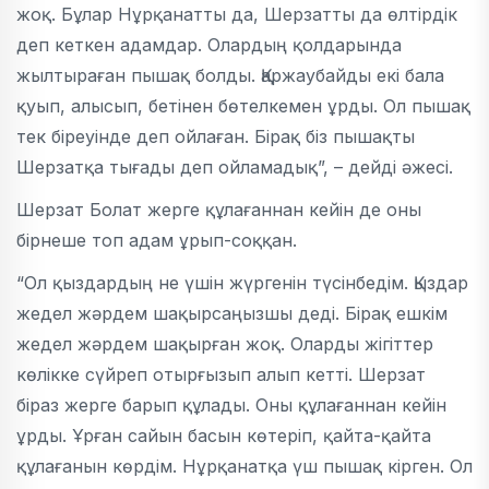
жоқ. Бұлар Нұрқанатты да, Шерзатты да өлтірдік
деп кеткен адамдар. Олардың қолдарында
жылтыраған пышақ болды. Қаржаубайды екі бала
қуып, алысып, бетінен бөтелкемен ұрды. Ол пышақ
тек біреуінде деп ойлаған. Бірақ біз пышақты
Шерзатқа тығады деп ойламадық”, – дейді әжесі.
Шерзат Болат жерге құлағаннан кейін де оны
бірнеше топ адам ұрып-соққан.
“Ол қыздардың не үшін жүргенін түсінбедім. Қыздар
жедел жәрдем шақырсаңызшы деді. Бірақ ешкім
жедел жәрдем шақырған жоқ. Оларды жігіттер
көлікке сүйреп отырғызып алып кетті. Шерзат
біраз жерге барып құлады. Оны құлағаннан кейін
ұрды. Ұрған сайын басын көтеріп, қайта-қайта
құлағанын көрдім. Нұрқанатқа үш пышақ кірген. Ол