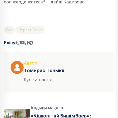
сол жерде жатқан”, – дейді Кадирова.
Сот
Шерзат Болат
Бөлісу:
Автор
Томирис Тоныкөк
Kyn.kz тілшісі
Алдыңғы мақала
«Кішкентай Бишімбаев»: