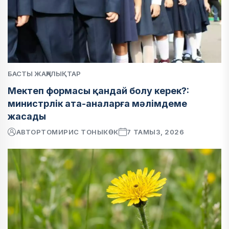
БАСТЫ ЖАҢАЛЫҚТАР
Мектеп формасы қандай болу керек?:
министрлік ата-аналарға мәлімдеме
жасады
АВТОР
ТОМИРИС ТОНЫКӨК
7 ТАМЫЗ, 2026