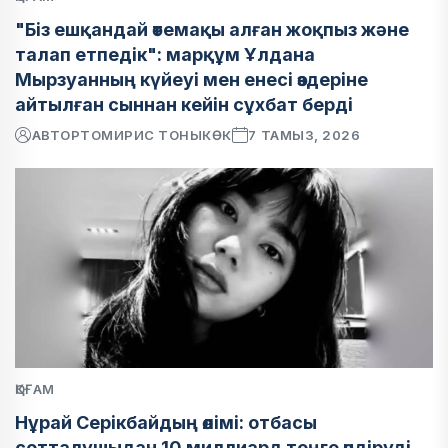
"Біз ешқандай өтемақы алған жоқпыз және
талап етпедік": марқұм Ұлдана
Мырзуанның күйеуі мен енесі өздеріне
айтылған сыннан кейін сұхбат берді
АВТОР
ТОМИРИС ТОНЫКӨК
7 ТАМЫЗ, 2026
ҚОҒАМ
Нұрай Серікбайдың өлімі: отбасы
сотталушыдан 10 миллиард теңге өндіруді