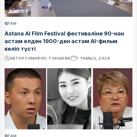
ҚОҒАМ
Astana AI Film Festival фестиваліне 90-нан
астам елден 1900-ден астам AI-фильм
келіп түсті
АВТОР
ТОМИРИС ТОНЫКӨК
7 ТАМЫЗ, 2026
ҚОҒАМ