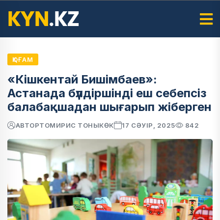
ҚОҒАМ
«Кішкентай Бишімбаев»:
Астанада бүлдіршінді еш себепсіз
балабақшадан шығарып жіберген
АВТОР
ТОМИРИС ТОНЫКӨК
17 СӘУІР, 2025
842