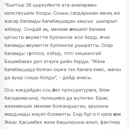
“Былтыр 26 қыркүйекте ата-аналармен
келіспеушілік болды. Соның салдарынан менің екі
жасар баламды балабақшадан заңсыз шығарып
жіберді. Сондай ақ, мекеме әкімшілігі балама
қатысты әлеуметтік буллингке жол берді, яғни
баламды әлеуметтік буллингке ұшыратты. Олар
баламды тәртіпсіз, озбыр, тіпті «кішкентай
Бишімбаев» деп атауға дейін барды. “Жеке
балабақшада болған оқиға тек балаға емес, маған
да ауыр соққы болды”, - дейді анасы.
Осы жағдайдан соң әйел прокуратураға, білім
басқармасына, полицияға да жүгінген. Бірақ
жекеменшік мекеме болғандықтан, арызына
мардымды жауап болмапты. Енді бұл істі қала әкімі
Жеңіс Қасымбек жеке бақылауына алып, фактілер