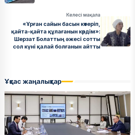
Келесі мақала
«Ұрған сайын басын көтеріп,
қайта-қайта құлағанын көрдім»:
Шерзат Болаттың әжесі сотты
сол күні қалай болғанын айтты
Ұқсас жаңалықтар