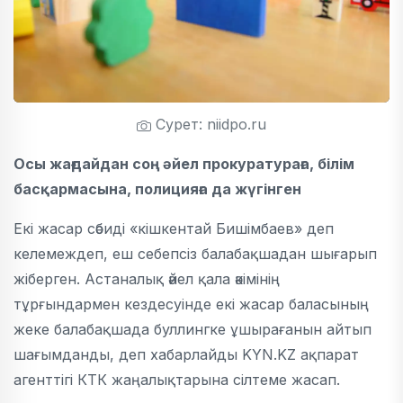
Сурет: niidpo.ru
Осы жағдайдан соң әйел прокуратураға, білім
басқармасына, полицияға да жүгінген
Екі жасар сәбиді «кішкентай Бишімбаев» деп
келемеждеп, еш себепсіз балабақшадан шығарып
жіберген. Астаналық әйел қала әкімінің
тұрғындармен кездесуінде екі жасар баласының
жеке балабақшада буллингке ұшырағанын айтып
шағымданды, деп хабарлайды KYN.KZ ақпарат
агенттігі КТК жаңалықтарына сілтеме жасап.