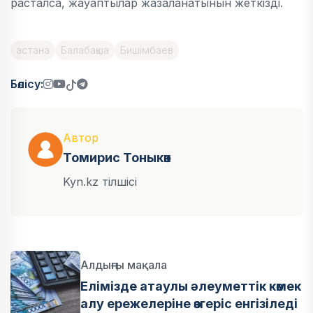
расталса, жауаптылар жазаланатынын жеткізді.
астана
Балабақша
Бишімбаев
Бөлісу:
Автор
Томирис Тоныкөк
Kyn.kz тілшісі
Алдыңғы мақала
Елімізде атаулы әлеуметтік көмек
алу ережелеріне өзгеріс енгізіледі