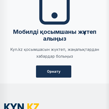
Мобилді қосымшаны жүктеп
алыңыз
Kyn.kz қосымшасын жүктеп, жаңалықтардан
хабардар болыңыз
Орнату