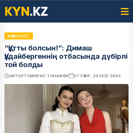
МӘДЕНИЕТ
“Құтты болсын!”: Димаш
Құдайбергеннің отбасында дүбірлі
той болды
АВТОР
ТОМИРИС ТОНЫКӨК
27 СӘУІР, 2025
3862