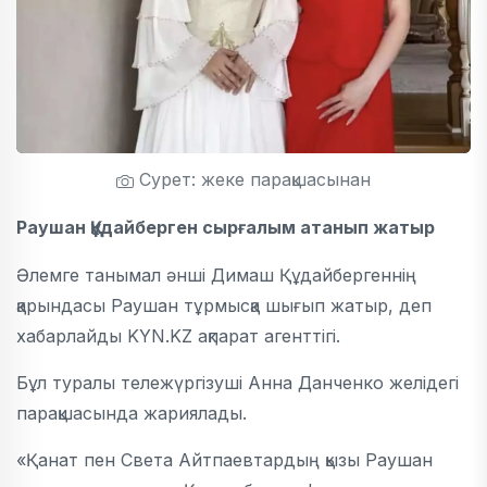
Сурет: жеке парақшасынан
Раушан Құдайберген сырғалым атанып жатыр
Әлемге танымал әнші Димаш Құдайбергеннің
қарындасы Раушан тұрмысқа шығып жатыр, деп
хабарлайды KYN.KZ ақпарат агенттігі.
Бұл туралы тележүргізуші Анна Данченко желідегі
парақшасында жариялады.
«Қанат пен Света Айтпаевтардың қызы Раушан