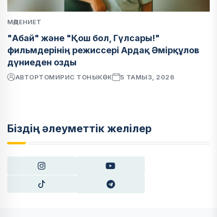
МӘДЕНИЕТ
"Абай" және "Қош бол, Гүлсары!"
фильмдерінің режиссері Ардақ Әмірқұлов
дүниеден озды
АВТОР
ТОМИРИС ТОНЫКӨК
5 ТАМЫЗ, 2026
Біздің әлеуметтік желілер