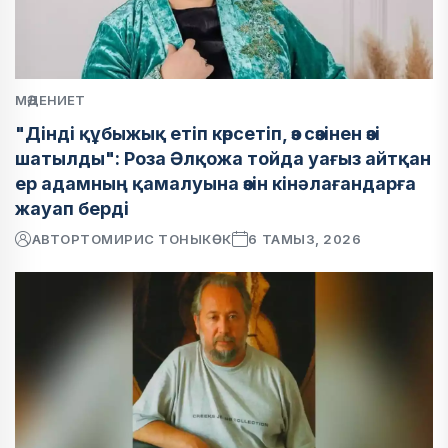
МӘДЕНИЕТ
"Дінді құбыжық етіп көрсетіп, өз сөзінен өзі
шатылды": Роза Әлқожа тойда уағыз айтқан
ер адамның қамалуына өзін кінәлағандарға
жауап берді
АВТОР
ТОМИРИС ТОНЫКӨК
6 ТАМЫЗ, 2026