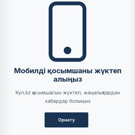
Мобилді қосымшаны жүктеп
алыңыз
Kyn.kz қосымшасын жүктеп, жаңалықтардан
хабардар болыңыз
Орнату