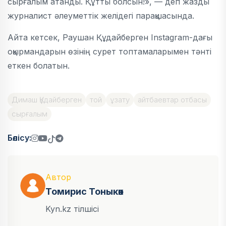
сырғалым атанды. Құтты болсын!», — деп жазды
журналист әлеуметтік желідегі парақшасында.
Айта кетсек, Раушан Құдайберген Instagram-дағы
оқырмандарын өзінің сурет топтамаларымен тәнті
еткен болатын.
Димаш Құдайберген
той
ұзату
айтбаевтар отбасы
сырғалым
Бөлісу:
Автор
Томирис Тоныкөк
Kyn.kz тілшісі