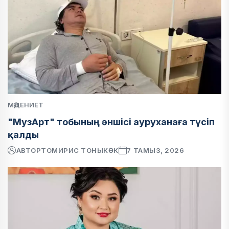
МӘДЕНИЕТ
"МузАрт" тобының әншісі ауруханаға түсіп
қалды
АВТОР
ТОМИРИС ТОНЫКӨК
7 ТАМЫЗ, 2026