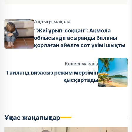
Алдыңғы мақала
“Жиі ұрып-соққан”: Ақмола
облысында асыранды баланы
қорлаған әйелге сот үкімі шықты
Келесі мақала
Таиланд визасыз режим мерзімін
қысқартады
Ұқсас жаңалықтар