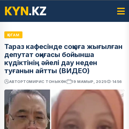
ҚОҒАМ
Тараз кафесінде соққыға жығылған
депутат оқиғасы бойынша
күдіктінің әйелі дау неден
туғанын айтты (ВИДЕО)
АВТОР
ТОМИРИС ТОНЫКӨК
19 МАМЫР, 2025
1456