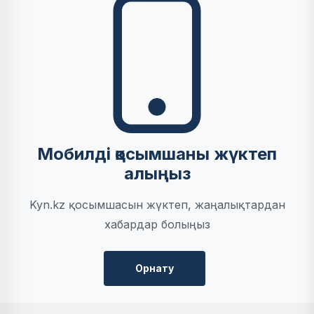
Мобилді қосымшаны жүктеп
алыңыз
Kyn.kz қосымшасын жүктеп, жаңалықтардан
хабардар болыңыз
Орнату