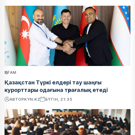
ҚОҒАМ
Қазақстан Түркі елдері тау шаңғы
курорттары одағына төрағалық етеді
АВТОР
KYN.KZ
БҮГІН, 21:35