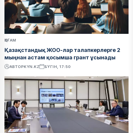
ҚОҒАМ
Қазақстандық ЖОО-лар талапкерлерге 2
мыңнан астам қосымша грант ұсынады
АВТОР
KYN.KZ
БҮГІН, 17:50