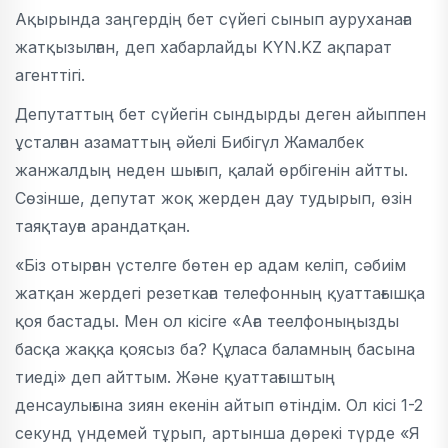
Ақырында заңгердің бет сүйегі сынып ауруханаға
жатқызылған, деп хабарлайды KYN.KZ ақпарат
агенттігі.
Депутаттың бет сүйегін сындырды деген айыппен
ұсталған азаматтың әйелі Бибігүл Жамалбек
жанжалдың неден шығып, қалай өрбігенін айтты.
Сөзінше, депутат жоқ жерден дау тудырып, өзін
таяқтауға арандатқан.
«Біз отырған үстелге бөтен ер адам келіп, сәбиім
жатқан жердегі резеткаға телефонның қуаттағышқа
қоя бастады. Мен ол кісіге «Аға теелфоныңызды
басқа жаққа қоясыз ба? Құласа баламның басына
тиеді» деп айттым. Және қуаттағыштың
денсаулығына зиян екенін айтып өтіндім. Ол кісі 1-2
секунд үндемей тұрып, артынша дөрекі түрде «Я