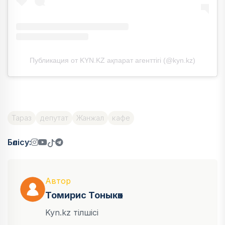
Публикация от KYN.KZ ақпарат агенттігі (@kyn.kz)
Тараз
депутат
Жанжал
кафе
Бөлісу:
Автор
Томирис Тоныкөк
Kyn.kz тілшісі