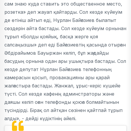
сам знаю куда ставить это общественное место,
розетка» деп жауап қайтарды. Сол кезде күйеуім
де өтініш айтып еді, Нұрлан Байғазиев былапыт
сөздерін айта бастады. Сол кезде күйеуім орнынан
тұрып «Болды қояйық, басқа жерге қоя
салсаңызшы» деп еді Байғазиевтің қасында отырған
Әбдірайымов Бауыржан келіп, бұл жағдайды
басудың орнына одан ары ушықтыра бастады. Сол
кезде депутат Нұрлан Байғазиев телефонның
камерасын қосып, провакацияны ары қарай
жалғастыра бастады. Жанжал, ұрыс-керіс күшейе
түсті. Сол кезде кафенің админстраторы және
даяшы келіп оған телефонды қоюға болмайтынын
түсіндірді. Бірақ ол айтқан сөзінен қайтпай тұрып
алды», - дейді күдіктінің әйелі.