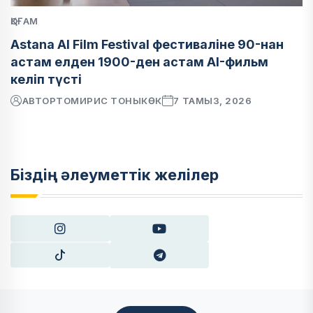
ҚОҒАМ
Astana AI Film Festival фестиваліне 90-нан
астам елден 1900-ден астам AI-фильм
келіп түсті
АВТОР
ТОМИРИС ТОНЫКӨК
7 ТАМЫЗ, 2026
Біздің әлеуметтік желілер