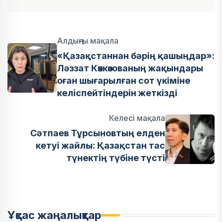
Алдыңғы мақала
«Қазақстаннан бәрің қашыңдар»:
Ләззат Көккөзованың жақындары
оған шығарылған сот үкіміне
келіспейтіндерін жеткізді
Келесі мақала
Сәтпаев Тұрсыновтың елден
кетуі жайлы: Қазақстан тас
түнектің түбіне түсті
Ұқсас жаңалықтар