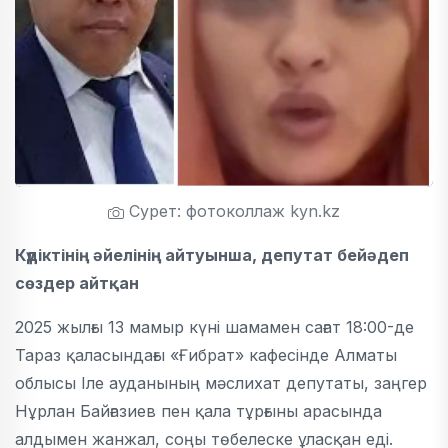
Сурет: фотоколлаж kyn.kz
Күдіктінің әйелінің айтуынша, депутат бейәдеп
сөздер айтқан
2025 жылғы 13 мамыр күні шамамен сағат 18:00-де
Тараз қаласындағы «Ғибрат» кафесінде Алматы
облысы Іле ауданының мәслихат депутаты, заңгер
Нұрлан Байғазиев пен қала тұрғыны арасында
алдымен жанжал, соңы төбелеске ұласқан еді.