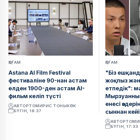
ҚОҒАМ
ҚОҒАМ
Astana AI Film Festival
"Біз ешқанд
фестиваліне 90-нан астам
жоқпыз жән
елден 1900-ден астам AI-
етпедік": 
фильм келіп түсті
Мырзуанның
енесі өздер
АВТОР
ТОМИРИС ТОНЫКӨК
БҮГІН, 18:37
сыннан кейі
АВТОР
ТОМИ
БҮГІН, 17:33