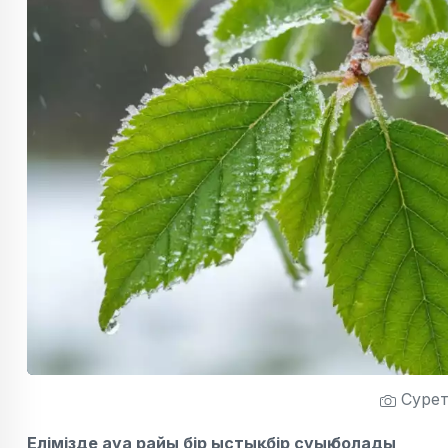
Сурет:
Елімізде ауа райы бір ыстық, бір суық болады