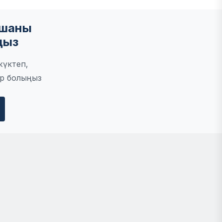
мшаны
ңыз
жүктеп,
р болыңыз