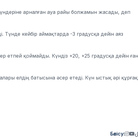
 күндеріне арналған ауа райы болжамын жасады, деп
і. Түнде кейбір аймақтарда -3 градусқа дейін аяз
ер етпей қоймайды. Күндіз +20, +25 градусқа дейін ға
ары елдің батысына әсер етеді. Күн ыстық әрі құрғақ
Бөлісу: