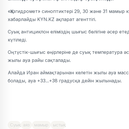
«Қазгидромет» синоптиктері 29, 30 және 31 мамыр
хабарлайды KYN.KZ ақпарат агенттігі.
Суық антициклон еліміздің шығыс бөлігіне әсер етед
күтіледі.
Оңтүстік-шығыс өңірлеріне де суық температура әс
жылы ауа райы сақталады.
Алайда Иран аймақтарынан келетін жылы ауа массал
болады, ауа +33...+38 градусқа дейін жылынады.
Суық
аяз
мамыр
ыстық