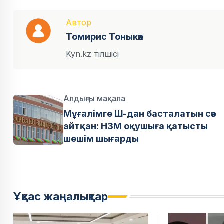
Автор
Томирис Тоныкөк
Kyn.kz тілшісі
Алдыңғы мақала
Мұғалімге Ш-дан басталатын сөз
айтқан: НЗМ оқушыға қатысты
шешім шығарды
Ұқсас жаңалықтар