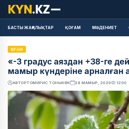
БАСТЫ ЖАҢАЛЫҚТАР
ҚОҒАМ
МӘДЕНИЕТ
ҚОҒАМ
«-3 градус аяздан +38-ге дей
мамыр күндеріне арналған 
АВТОР
ТОМИРИС ТОНЫКӨК
28 МАМЫР, 2025
1200