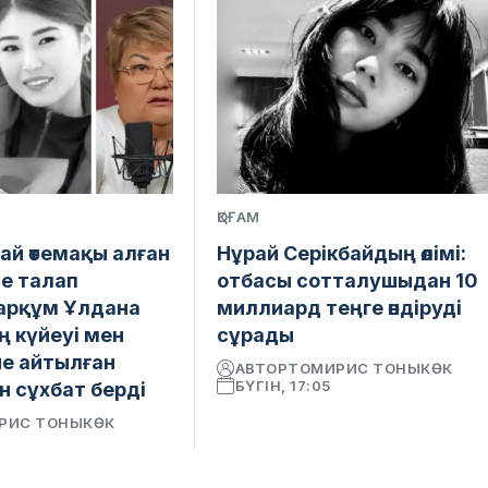
ҚОҒАМ
ай өтемақы алған
Нұрай Серікбайдың өлімі:
е талап
отбасы сотталушыдан 10
марқұм Ұлдана
миллиард теңге өндіруді
 күйеуі мен
сұрады
іне айтылған
АВТОР
ТОМИРИС ТОНЫКӨК
БҮГІН, 17:05
н сұхбат берді
РИС ТОНЫКӨК