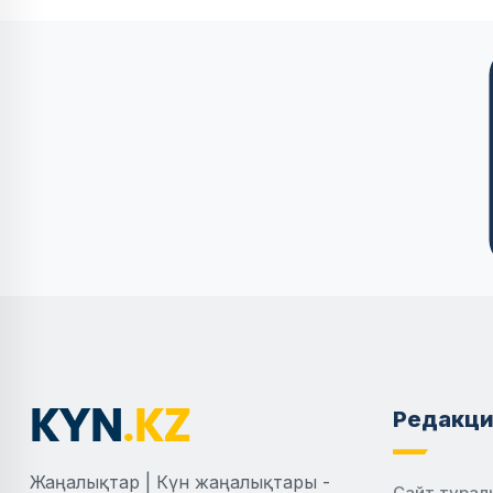
Редакци
Жаңалықтар | Күн жаңалықтары -
Сайт турал