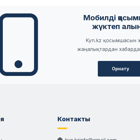
Мобилді қосы
жүктеп алы
Kyn.kz қосымшасын 
жаңалықтардан хабарда
Орнату
я
Контакты
ы
kyn.kzinfo@gmail.com