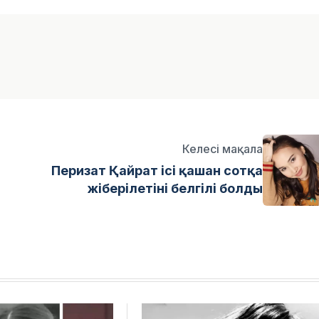
Келесі мақала
Перизат Қайрат ісі қашан сотқа
жіберілетіні белгілі болды