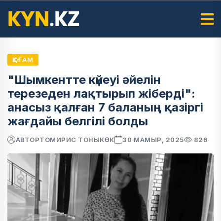
ҚОҒАМ
"Шымкентте күйеуі әйелін
терезеден лақтырып жіберді":
анасыз қалған 7 баланың қазіргі
жағдайы белгілі болды
АВТОР
ТОМИРИС ТОНЫКӨК
30 МАМЫР, 2025
826