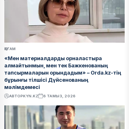
ҚОҒАМ
«Мен материалдарды орналастыра
алмайтынмын, мен тек Бажкенованың
тапсырмаларын орындадым» – Orda.kz-тің
бұрынғы тілшісі Дүйсенованың
мәлімдемесі
АВТОР
KYN.KZ
6 ТАМЫЗ, 2026