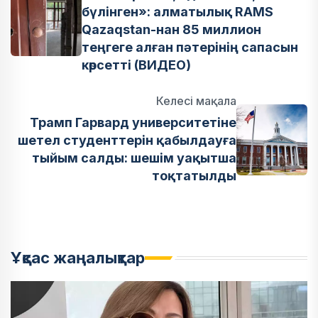
бүлінген»: алматылық RAMS
Qazaqstan-нан 85 миллион
теңгеге алған пәтерінің сапасын
көрсетті (ВИДЕО)
Келесі мақала
Трамп Гарвард университетіне
шетел студенттерін қабылдауға
тыйым салды: шешім уақытша
тоқтатылды
Ұқсас жаңалықтар