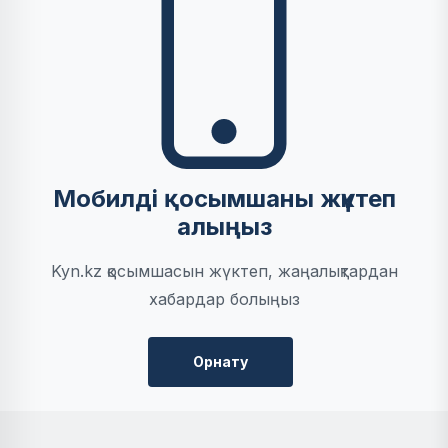
Мобилді қосымшаны жүктеп
алыңыз
Kyn.kz қосымшасын жүктеп, жаңалықтардан
хабардар болыңыз
Орнату