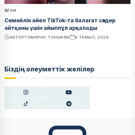
ҚОҒАМ
Семейлік әйел TikTok-та балағат сөздер
айтқаны үшін айыппұл арқалады
АВТОР
ТОМИРИС ТОНЫКӨК
6 ТАМЫЗ, 2026
Біздің әлеуметтік желілер