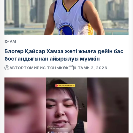
ҚОҒАМ
Блогер Қайсар Хамза жеті жылға дейін бас
бостандығынан айырылуы мүмкін
АВТОР
ТОМИРИС ТОНЫКӨК
6 ТАМЫЗ, 2026