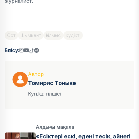
журналист.
Сот
Шымкент
Қылмыс
күдікті
Бөлісу:
Автор
Томирис Тоныкөк
Kyn.kz тілшісі
Алдыңғы мақала
«Есіктері ескі, едені тесік, әйнегі