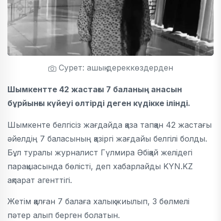
Сурет: ашық дереккөздерден
Шымкентте 42 жастағы 7 баланың анасын
бұрйынғы күйеуі өлтірді деген күдікке ілінді.
Шымкенте белгісіз жағдайда қаза тапқан 42 жастағы
әйелдің 7 баласының қазіргі жағдайы белгілі болды.
Бұл туралы журналист Гүлмира Әбіқай желідегі
парақшасында бөлісті, деп хабарлайды KYN.KZ
ақпарат агенттігі.
Жетім қалған 7 балаға халық жиылып, 3 бөлмелі
пәтер алып берген болатын.