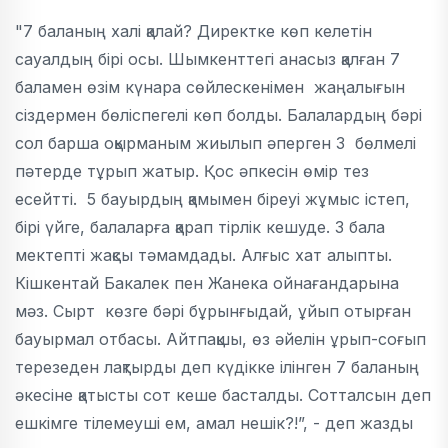
"7 баланың халі қалай? Директке көп келетін
сауалдың бірі осы. Шымкенттегі анасыз қалған 7
баламен өзім күнара сөйлескенімен жаңалығын
сіздермен бөліспегелі көп болды. Балалардың бәрі
сол барша оқырманым жиылып әперген 3 бөлмелі
пәтерде тұрып жатыр. Қос әпкесін өмір тез
есейтті. 5 бауырдың қамымен біреуі жұмыс істеп,
бірі үйге, балаларға қарап тірлік кешуде. 3 бала
мектепті жақсы тәмамдады. Алғыс хат алыпты.
Кішкентай Бакалек пен Жанека ойнағандарына
мәз. Сырт көзге бәрі бұрынғыдай, ұйып отырған
бауырмал отбасы. Айтпақшы, өз әйелін ұрып-соғып
терезеден лақтырды деп күдікке ілінген 7 баланың
әкесіне қатысты сот кеше басталды. Сотталсын деп
ешкімге тілемеуші ем, амал нешік?!”, - деп жазды